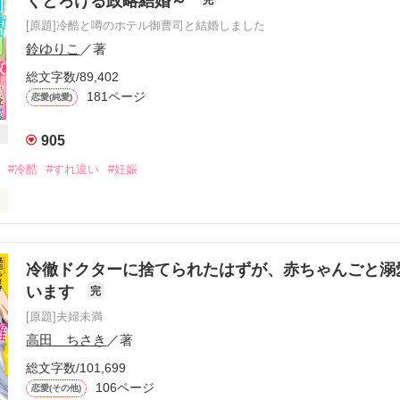
くとろける政略結婚～
[原題]冷酷と噂のホテル御曹司と結婚しました
み けい）

鈴ゆりこ
／著
総文字数/89,402
送会。

らず、

181ページ
恋愛(純愛)
ひとり残業。

現れたーーー。

905
#冷酷
#すれ違い
#妊娠


・菫のもとに縁談の話が舞い込んだ。

ーどうもありがとう

冷徹ドクターに捨てられたはずが、赤ちゃんごと溺
️❤️
噂されるホテル御曹司で……

います
完
[原題]夫婦未満
高田 ちさき
／著
作品を読む
になったとはいえ、俺はきみの心まで欲しいとは思っていない」

総文字数/101,699
　社長

106ページ
恋愛(その他)