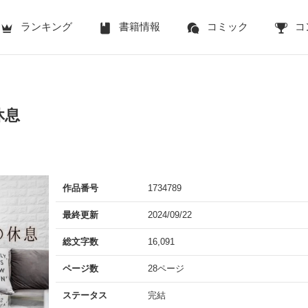
ランキング
書籍情報
コミック
コ
休息
作品番号
1734789
最終更新
2024/09/22
総文字数
16,091
ページ数
28ページ
ステータス
完結