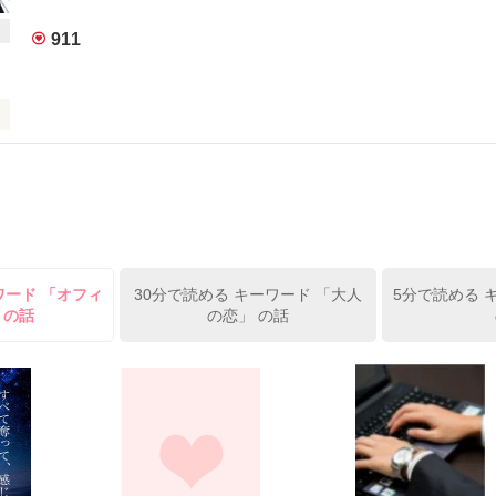
911
を好きかと聞かれるとそうでもないし、好きになれるかわからないけど…
部員

誤解したまま結婚したふたりの結婚生活の行方は……⁉

ワード 「オフィ
30分で読める キーワード 「大人
5分で読める 
さま

 の話
の恋」 の話


いたのに……

ルの溺愛のお話

作品を読む