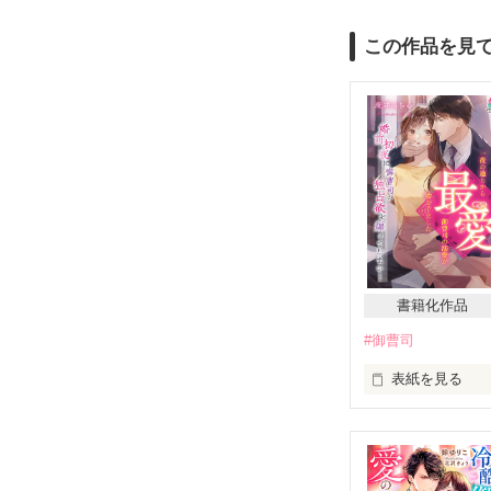
この作品を見
書籍化作品
#御曹司
表紙を見る
☆東雲  香澄（
  蓮見不動産   ＯＬ、27歳

×
