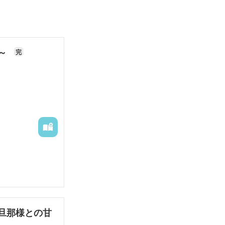
た～
完
旦那様との甘