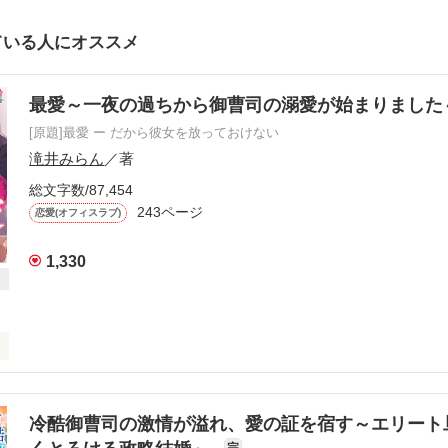
ている人にオススメ
最愛～一夜の過ちから御曹司の溺愛が始まりまし
[原題]最愛 ー だから彼女を放っておけない
滝井みらん
／著
総文字数/87,454
243ページ
恋愛(オフィスラブ)
1,330
しののめ かすみ）

冷酷御曹司の激情が溢れ、愛の証を宿す～エリート
完