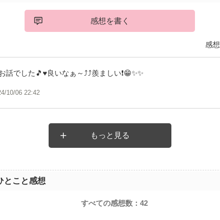
感想を書く
感想
でした🎵♥️良いなぁ～⤴️⤴️羨ましい❗😁✨✨
24/10/06 22:42
もっと見る
ひとこと感想
すべての感想数：
42