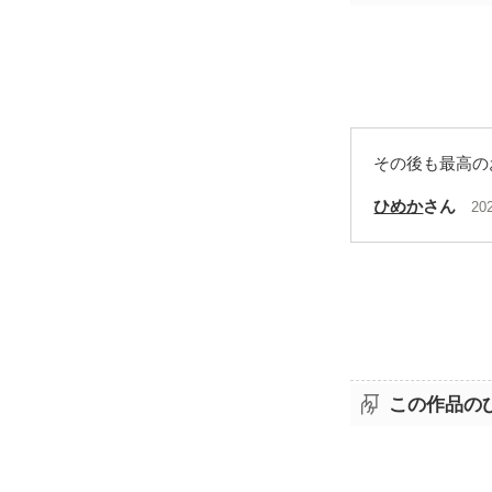
その後も最高のお話
ひめか
さん
20
この作品の