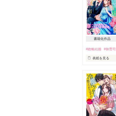
☆蓮見  慧（はす
   蓮見不動産の社長令息 、30歳

今日は上司の歓
でも仕事が終わ
私はオフィスで
そこへ突然彼が
書籍化作品
#政略結婚
#御曹司
表紙を見る
2019.1.18 - 1.29
老舗旅館の末娘
☆素敵なレビュ
ございました❤️❤
お相手は冷酷と
「結婚して夫婦
大手ホテル会社