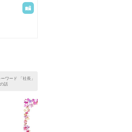
…」

キーワード 「社長」
の話