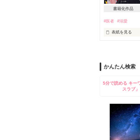
宮條充(35)

書籍化作品
×

#医者
#溺愛
「あなたのこと
表紙を見る
老舗旅館　末娘

三沢菫(22)

山科瑠衣　

いじっぱり美容
×

かんたん検索
お互いの言葉を
君島翔平　

5分で読める キー
イケメンお医者
スラブ」
2022.8.22～8.25
友達だと思って
不器用なカップ