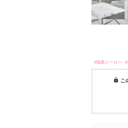
#職業ヒーロー
こ