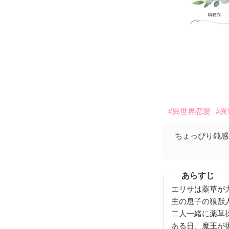
#異世界恋愛
#
ちょっぴり鈍感
あらすじ
エリサは薬草が
主の息子の狼獣
二人一緒に薬草
ある日、魔王が