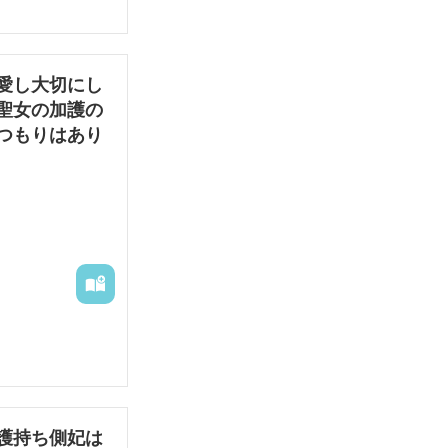
愛し大切にし
聖女の加護の
つもりはあり
の竜帝に嫁ぐん
。おれと違っ
っておくが、お
護持ち側妃は