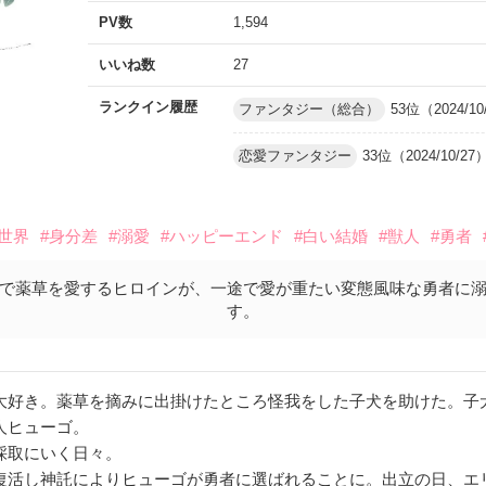
PV数
1,594
いいね数
27
ランクイン履歴
ファンタジー（総合）
53位（2024/10
恋愛ファンタジー
33位（2024/10/27
異世界
#身分差
#溺愛
#ハッピーエンド
#白い結婚
#獣人
#勇者
で薬草を愛するヒロインが、一途で愛が重たい変態風味な勇者に
す。
大好き。薬草を摘みに出掛けたところ怪我をした子犬を助けた。子
人ヒューゴ。
採取にいく日々。
復活し神託によりヒューゴが勇者に選ばれることに。出立の日、エ