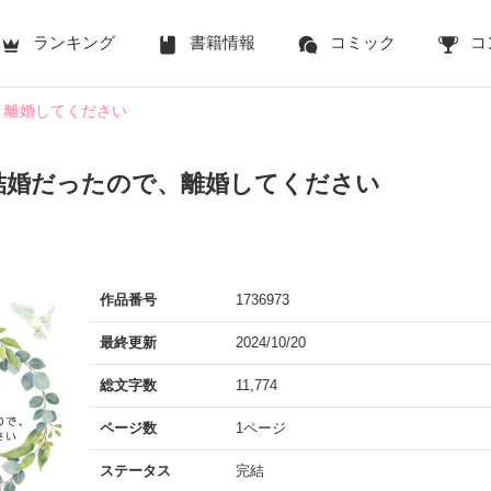
ランキング
書籍情報
コミック
コ
、離婚してください
結婚だったので、離婚してください
作品番号
1736973
最終更新
2024/10/20
総文字数
11,774
ページ数
1ページ
ステータス
完結