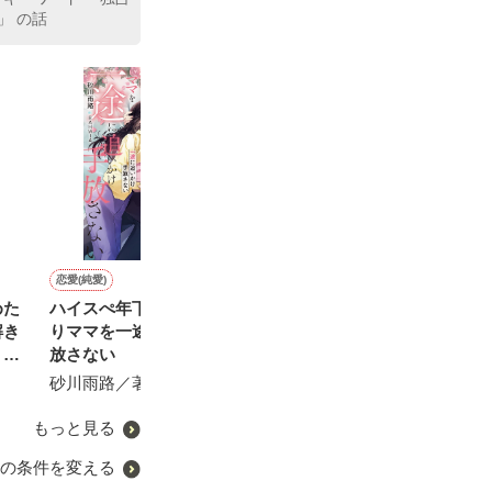
」 の話
に。継母の女王
た。紆余曲折の
恋愛(純愛)
ファンタジー
恋愛(純愛)
恋愛(オフィスラブ)
めた
ハイスぺ年下救命医は強が
【コミカライズ】結婚当日
それは麻薬のような愛だっ
完璧美男子の甘
らも総愛されし
解き
りママを一途に追いかけ手
に夫が浮気したから、ヤケ
た
雪野宮みぞれ／
リー
放さない
になって愛人募集したら王
春夏冬／著
弟殿下が志願してきた件。
砂川雨路／著
澤谷弥／著
＊

もっと見る
の条件を変える