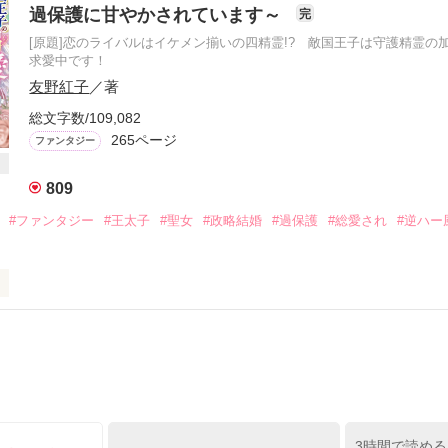
だ。捧げものらしく振る舞え。いいな？」

過保護に甘やかされています～
完
の聖女ナオ・バトーニは、新国王アデルモ・ベルターニからそう宣言さ
[原題]恋のライバルはイケメン揃いの四精霊!? 敵国王子は守護精霊の
げられることになった。

求愛中です！
場で、冷酷非情、醜いと噂される竜帝は、聖女であるナオのことを「不
ナオはついて行かざるを得ない。追放されるようにしてバリオーニ帝国へ
友野紅子
／著
景に繰り広げられる

あらためて竜帝に謁見する。

総文字数/109,082
しくてやさしい竜帝がいて……。

物語

られ、愛を知らないナオと、不器用な竜帝。

265ページ
ファンタジー
寄り、愛を育む物語。
809
#ファンタジー
#王太子
#聖女
#政略結婚
#過保護
#総愛され
#逆ハー
作品を読む
0日、書籍発売になります。

います！

王女・エミリア(１７歳)　──　継母の女王に虐げられ、幽閉に近い暮
女』の呼び声高いが、実際は心清らかなお姫様。火、水、風、土の四精
太子・ジークフリード(２５歳)　──　隙のない政治手腕から『氷の王
る。本来、有能を絵にかいたような人物。ところが、エミリアを前にする
3時間で読める