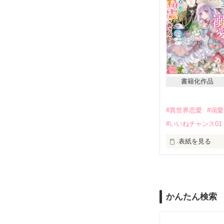
まえは捧げもの
アロイージ王国
帝国の竜帝に捧
捧げられるその
る。それでも、
混乱の時代を背
そこで、彼女は
が、そこには美
永劫不変の愛の
役立たずと虐げ
すこしずつ歩み
書籍化作品
#異世界恋愛
#溺愛
2018.4.21～6.6

#いいねチャンス01
2019年7月1
表紙を見る
ありがとうござ
アドランス王国
れている。『悪
いる。

かんたん検索
ガルニア王国王
国内外に響かせ