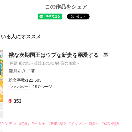
この作品をシェア
ている人にオススメ
獣な次期国王はウブな新妻を溺愛する
完
[原題]私の獣～英雄王の永劫不変の寵愛～
朧月あき
／著
総文字数/122,583
197ページ
ファンタジー
353
#ツンデレ
#色彩
#王太子
#政略結婚
#イケメン
#騎士
#成功物語