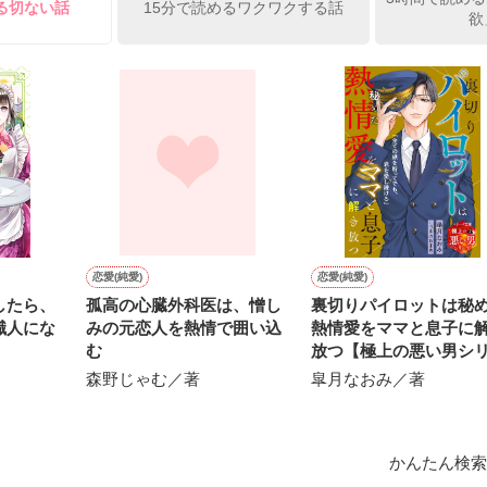
る切ない話
15分で読めるワクワクする話
作品を読む
欲
り、エミリアは敵国の王太子ジークフリードの元へ側妃として嫁ぐこと
ように、ガルニアの使者団に伴われて祖国を後にする。

フリードは、側妃として嫁いでくる王女のあまりの悪評に頭を抱えてい
ードは輿入れ行列を偵察するべく王宮を飛び出した──！

身分を偽って果たしたエミリアとの出会い。

フリードとエミリア、ふたりの運命の歯車が回りだす──。

恋愛(純愛)
恋愛(純愛)
とキーワード通りのストーリーで、わかりやすい溺愛物です♪

したら、
孤高の心臓外科医は、憎し
裏切りパイロットは秘
インにぞっこんです。加えてヒロインは、個性豊かな四人の守護精霊か
職人にな
みの元恋人を熱情で囲い込
熱情愛をママと息子に
む
放つ【極上の悪い男シ
模様はあくまでヒーローとヒロインの一対一ですのでご安心ください。

ズ】
森野じゃむ／著
皐月なおみ／著
に骨の髄まで甘やかされて愛されたい作者の願望を詰め込みました＊＾＾
月にベリーズ文庫より書籍が発売します※※

んと四人の守護精霊が全員若いイケメンに！

かんたん検索
にて溺愛も大増量しています。
