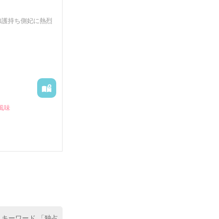
れ、バリオーニ
加護持ち側妃に熱烈
要だ」と宣言す
。

風味
らしを余儀なくさ
霊に守護されて
太子』の二つ名を
と……？

 キーワード 「独占