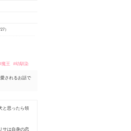
/27）
）
#魔王
#幼馴染
溺愛されるお話で
犬と思ったら領
リサは自身の恋