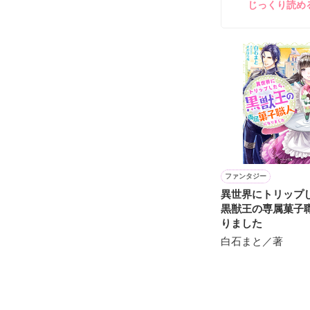
じっくり読め
＊＊＊

祖国の敗戦によ
に追いやられる
その頃。ジーク
末、ジークフリ
そして全身鎧で
ここからジーク
＊＊＊

ファンタジー
およそタイトル
異世界にトリップ
ヒーローはヒロ
黒獣王の専属菓子
ちゃいます。

りました
※ただし、恋愛
白石まと／著
素敵な男性たち
※※2023年5
書籍版では、な
全編、大幅改稿