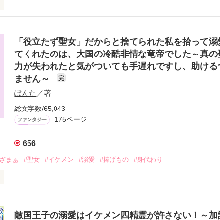
セン王国に

忌み嫌われる

「役立たず聖女」だからと捨てられた私を拾って溺
てくれたのは、大国の冷酷非情な竜帝でした～真の
いた

力が失われたと気がついても手遅れですし、助ける
ません～
ように婚約者となったのは

完
ぽんた
／著
アメリ

総文字数/65,043
175ページ
ファンタジー


656
への深い愛に目覚め

#ざまぁ
#聖女
#イケメン
#溺愛
#捧げもの
#身代わり
るまでに成長する

ニ公爵令嬢、おまえを王妃候補から外す。おまえは、姉に代わって隣国
にいたって役立たずなんだし、王妃にするつもりもまったくないからな
意地悪で乱暴だそうだ。まっ、食われることだけはないだろうがな。言
敵国王子の溺愛はイケメン四精霊が許さない！～加
永久にお前に捧げる」
