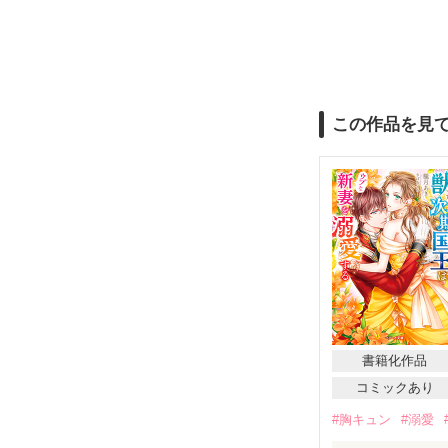
この作品を見
書籍化作品
コミックあり
#胸キュン
#溺愛