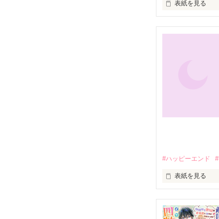
表紙を見る
はるか昔、ロイ
悪獅子と呼ばれ
冷酷な王太子が
押し付けられる
不遇の貴族の娘
度重なる衝突の末
悪獅子はアメリ
#ハッピーエンド
英雄王と呼ばれ
表紙を見る
「ナオ・バトー
だ。どうせここ
て、竜帝は醜く
「俺の全てを、