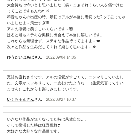
大金持ちは怖いとも思いました（笑）まぁそれくらい人を傷つけた
ってことですもんねಠ_ಠ
琴音ちゃんの出産の時、最初はアルが本当に裏切った?って思っちゃ
いましたよ～策士すぎ!!!
アルの溺愛は羨ましいくらいです～🥰
はると君もステキな奥様に出会えて本当に嬉しいです。
これからも無理せず、ステキな作品待ってますよ～❤️
次々と作品を生みだしてくれて嬉しく思います～🍀
ゆうだいばあば
さん
2022/09/04 14:05
完結お疲れさまです。アルの溺愛がすごくて、ニンマリしていまし
た。文章がスッキリして、一皮むけたような…（生意気言ってすい
ません）これからも楽しみにしています。
いくちゃんさん
さん
2022/08/27 10:37
いきなり作品が無くなってた時は呆然自失…。
そして復活した時は狂喜乱舞❣️
大好きな大好きな作品達です。