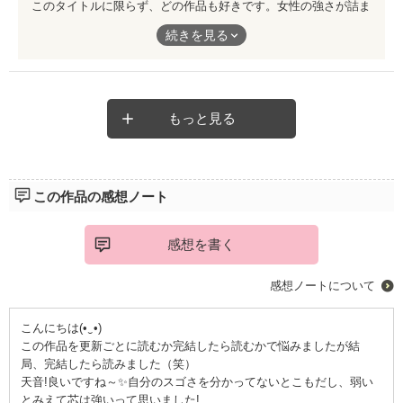
このタイトルに限らず、どの作品も好きです。女性の強さが詰ま
ってる！傷ついて、でも結局元サヤ作品が多い中、きちんと別れ
続きを見る
があり、その先の幸せを見付ける、魅力的な女性の姿が素敵だし
読んでてスッキリします。とっても応援してます！
もっと見る
この作品の感想ノート
感想を書く
感想ノートについて
こんにちは(•‿•)
この作品を更新ごとに読むか完結したら読むかで悩みましたが結
局、完結したら読みました（笑）
天音!良いですね～✨自分のスゴさを分かってないとこもだし、弱い
とみえて芯は強いって思いました!