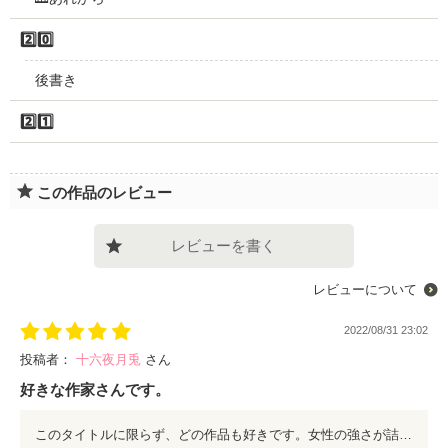
2️⃣0️⃣
後書き
2️⃣1️⃣
この作品のレビュー
レビューを書く
レビューについて
2022/08/31 23:02
投稿者：
十六夜月兎
さん
好きな作家さんです。
このタイトルに限らず、どの作品も好きです。女性の強さが詰まってる！傷ついて、でも結局元サヤ作品が多い中、きちんと別れがあり、その先の幸せを見付ける、魅力的な女性の姿が素敵だし読んでてスッキリします。とっても応援してます！