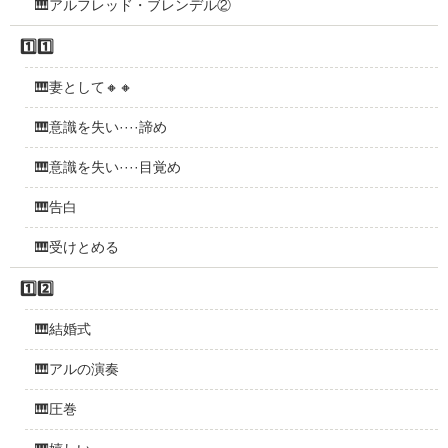
🎹アルフレッド・ブレンデル②
1️⃣1️⃣
🎹妻として🔸🔸
🎹意識を失い····諦め
🎹意識を失い····目覚め
🎹告白
🎹受けとめる
1️⃣2️⃣
🎹結婚式
🎹アルの演奏
🎹圧巻