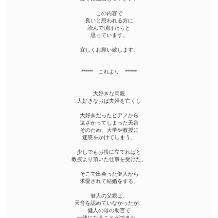
この内容で
良いと思われる方に
読んで頂けたらと
思っています。
宜しくお願い致します。
****** これより ******
大好きな両親
大好きなおば夫婦を亡くし
大好きだったピアノから
遠ざかってしまった天音
そのため、大学や教授に
迷惑をかけてしまう。
少しでもお役に立てればと
教授より頂いた仕事を受けた。
そこで出会った健人から
求愛されて結婚をする。
健人の父親は、
天音を認めていなかったが、
健人の母の助言で
一緒になることができた。