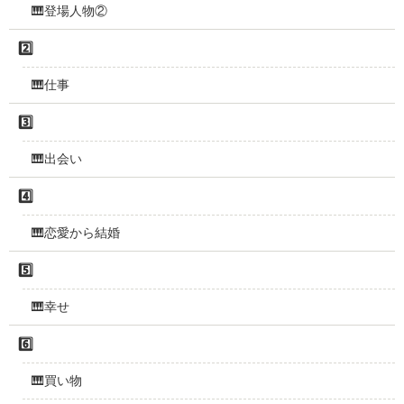
🎹登場人物②
2️⃣
🎹仕事
3️⃣
🎹出会い
4️⃣
🎹恋愛から結婚
5️⃣
🎹幸せ
6️⃣
🎹買い物