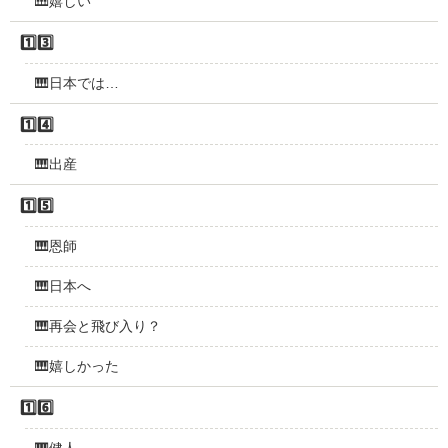
🎹嬉しい
1️⃣3️⃣
🎹日本では…
1️⃣4️⃣
🎹出産
1️⃣5️⃣
🎹恩師
🎹日本へ
🎹再会と飛び入り？
🎹嬉しかった
1️⃣6️⃣