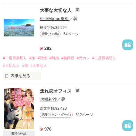
この人とならと思って結婚した。

大事な大切な人
完
でも

※※Mamo※※
／著
私たち夫婦の間には

総文字数/39,994
夫の元カノ

54ページ
恋愛(その他)
今は友達ということで

夫との距離感が危うい人がいる。

282
きっと

#一度目裏切り
#弟
#我慢
#離婚
#義両親
#元カレ
#二度目裏切り
彼女に私たちは翻弄されるに違いない。

#大切な人
#娘
#大事な人
あなたはそれに気づかないの？

表紙を見る
〜〜〜〜〜〜〜〜〜〜〜〜〜〜〜〜〜〜〜〜

「69作品目」

誤字脱字が多いと、ご指摘を受けました。

焦れ恋オフィス
完
　完結　致しました。

これから気づく限り訂正をしていきたいと思います。

惣領莉沙
／著
読んで頂けましたら

自分が書きたいものを書いて、その発表の場としてこのサイト
総文字数/92,428
　　幸いです。

を

312ページ
恋愛(キケン・ダーク)
選んでいます。

あわない、面白くない、つまらない

もし

と、思われましたら

お気に召さない場合は、どうぞ、ご自分がお気に召す作品を

978
すぐに退出されて下さい。

お読みになってください。

書籍化作品