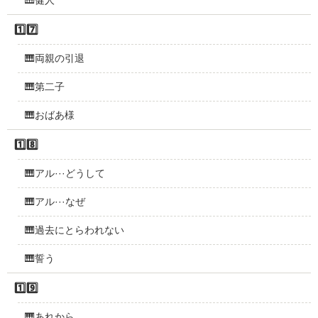
🎹健人
1️⃣7️⃣
🎹両親の引退
🎹第二子
🎹おばあ様
1️⃣8️⃣
🎹アル···どうして
🎹アル···なぜ
🎹過去にとらわれない
🎹誓う
1️⃣9️⃣
🎹あれから