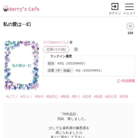
ログイン
メニュー
私の愛は···幻
159
※※Mamo※※
／著
恋愛(その他)
完
ランクイン履歴
総合
43位（2022/09/02）
恋愛（中・短編）
9位（2022/09/01）
作品情報
#ピアノ
#元カノ
#告白
#無関心
#離婚
#怒り
#流産
#制裁
#副社長
#財閥
「76作品目」
完結 致しました。
少しでも違和感や嫌悪感を
感じられましたら
直ぐに退出して下さい。