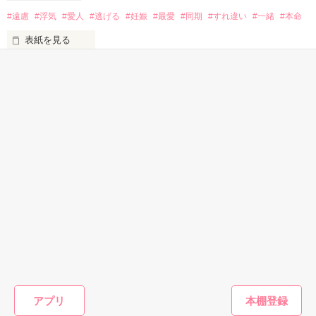
#遠慮
#浮気
#愛人
#逃げる
#妊娠
#最愛
#同期
#すれ違い
#一緒
#本命
不倫の要素もあります。

ただ、

苦手、嫌いな方も退出されて下さい。

ご意見はこれからの私の糧とさせていただきます。

表紙を見る
厳しいレビューのご意見、

宜しくお願い致します。

ありがとうございました。

私はあなたの浮気相手

嘩南　さま

あなたの一番になりたかったけれど

※※Mamo※※で、ございました。

さなほさま

かんたん検索
つらくて寂しい日々から逃げる事にしました

30代女性向けの キーワー
******　これより　******

2021.12.

30分で読める感動する話
40代女性向けの切ない話
ド 「御曹司」 の話
*・.+･｡*☆☆・.★･.+･｡*☆☆・.+

看護学校の実習の時に出会った人は

kakeyume　さま

落ち着いた優しい人だった。

２０１２年８月　オススメ作品として紹介されました

レビュー、ありがとうございます。

そんな彼に惹かれて

結婚をしたのに

自分でいろいろな思いを膨らませながら書きました。

これからも

*・.+･｡*☆☆・.★･.+･｡*☆☆・.+

すぐに裏切られた。

自分が書きたいことを、書いていきたいと思っています。

これから先

pumisa　さま

長い間読んでいただいた今作ですが２０１６年１月１０日に

一緒に暮らして行く事は無理だと思ったが

恋愛(純愛)
ファンタジー
恋愛(純愛)
恋愛(キケ
ベリーズ文庫より書籍化されることになりました。

アプリ
義両親に頼まれて頼まれて

とてもうれしくなるレビューを、ありがとうございます。

シンデレラ・ウェ
妾の子として蔑ま
白いパンプスのシ
それが答
離婚を回避して
