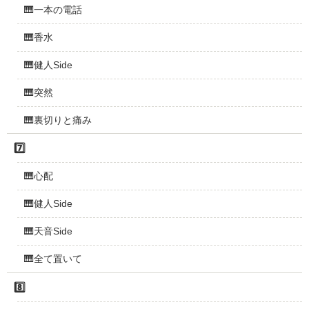
🎹一本の電話
🎹香水
🎹健人Side
🎹突然
🎹裏切りと痛み
7️⃣
🎹心配
🎹健人Side
🎹天音Side
🎹全て置いて
8️⃣