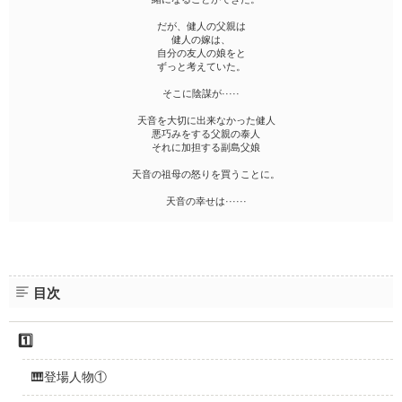
だが、健人の父親は
健人の嫁は、
自分の友人の娘をと
ずっと考えていた。
そこに陰謀が·····
天音を大切に出来なかった健人
悪巧みをする父親の泰人
それに加担する副島父娘
天音の祖母の怒りを買うことに。
天音の幸せは······
目次
1️⃣
🎹登場人物①