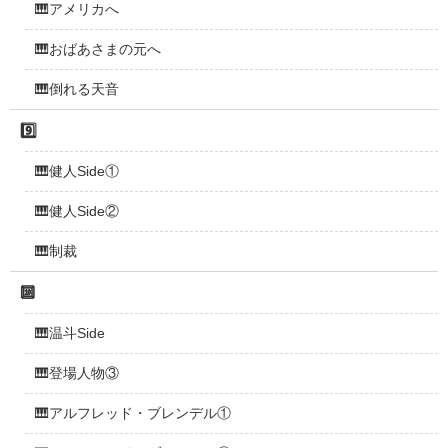
🎹アメリカへ
🎹おばあさまの元へ
🎹倒れる天音
9️⃣
🎹健人Side①
🎹健人Side②
🎹制裁
🔟
🎹温斗Side
🎹登場人物③
🎹アルフレッド・ブレンデル①