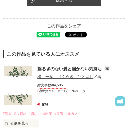
この作品をシェア
この作品を見ている人にオススメ
揺るぎのない愛と届かない気持ち
完
櫟 一葉 （くぬぎ ひとは）
／著
総文字数/84,595
76ページ
恋愛(キケン・ダーク)
576
#恋愛
#片想い
#切ない
#出産
#浮気
#元カノ
表紙を見る