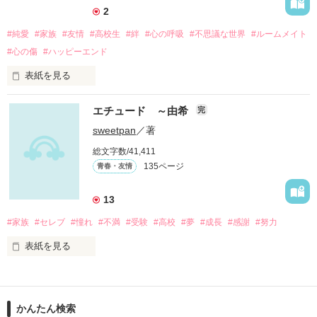
2
#純愛
#家族
#友情
#高校生
#絆
#心の呼吸
#不思議な世界
#ルームメイト
#心の傷
#ハッピーエンド
表紙を見る
エチュード ～由希
完
sweetpan
／著
ここは。

総文字数/41,411
現実の世界ではない。

135ページ
青春・友情
それならば……？

13
#家族
#セレブ
#憧れ
#不満
#受験
#高校
#夢
#成長
#感謝
#努力
表紙を見る
廣澤家の家族に憧れる由希《ゆき》

❋✵❋✵❋✵❋✵❋✵❋✵❋✵❋✵❋✵❋✵❋✵❋✵❋✵❋

大好きな絵里加とは従姉妹なのに

南瀬彩珠（みなせ あじゅ）

かんたん検索
何故、全然違う生活をしているのか。
