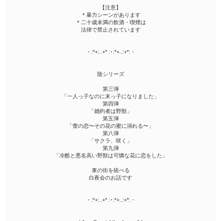
【注意】
＊暴力シーンがあります
＊二十歳未満の飲酒・喫煙は
法律で禁止されています
・:*+:..+* :･:*+..:+*:・
陰シリーズ
第三弾
「一人っ子なのに末っ子になりました」
第四弾
「婚約者は野獣」
第五弾
「蕾の恋〜その花の蜜に溺れる〜」
第八弾
「サクラ、咲く」
第九弾
「冷酷と悪名高い野獣は可憐な花に恋をした」
東の街を統べる
白夜会のお話です
・:*+:..+* :･:*+..:+*:・