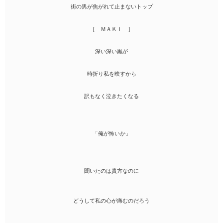
街の男が焦がれて止まないトップ
［ ＭＡＫＩ ］
深い深い黒が
時折り私を映すから
訳もなく泣きたくなる
「俺が怖いか」
聞いたのは貴方なのに
どうして私の心が痛むのだろう