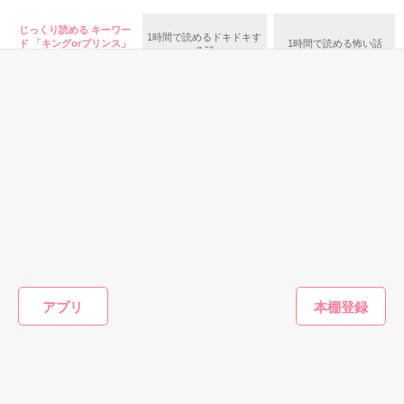
高校一年生

疑問と不満を勉強にぶつける日々。

じっくり読める キーワー
1時間で読めるドキドキす
ド 「キングorプリンス」
1時間で読める怖い話
る話
の話
そんな由希に絵里加の家族が

那覇空澄（なは あすみ）

手を差し伸べる。

高校一年生・彩珠が小学生の頃からの同級生

絵里加が卒業した高校を

受験する機会を与えられた由希。

❋✵❋✵❋✵❋✵❋✵❋✵❋✵❋✵❋✵❋✵❋✵❋✵❋✵❋

ノクターンのスピンオフ

和哉と美奈子の長女　由希の物語

ファンタジー
ファンタジー
ファンタジー
ファンタ
転生令嬢は小食王
【完結】売られた
ポンコツ令嬢に転
扉の向こ
子のお食事係
令嬢は最後の夜に
生したら、もふも
様～終電
作品を読む
ヤリ逃げしまし
ふから王子のメシ
界社畜O
甘沢林檎／著
た〜平和に子育て
ウマ嫁に任命され
のドアを
やきいもほくほく
江本マシメサ／著
りわ あ
アプリ
していると、迎え
ました
異世界と
／著
に来たのは激重王
いました
子様でした〜
作品を読む
もっと見る
かんたん検索の条件を変える