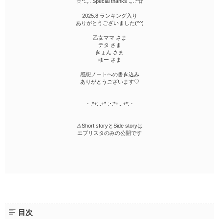
☆*:.｡. Special thanks .｡.:*☆
2025.8 ランキング入り
ありがとうございました(^^)
乙女ママ さま
テタ さま
きょん さま
ゆー さま
感想ノートへの書き込み
ありがとうございます♡
・:*+:..+* :･:*+..:+*:・
⚠︎Short storyとSide storyは
エブリスタのみの公開です
目次