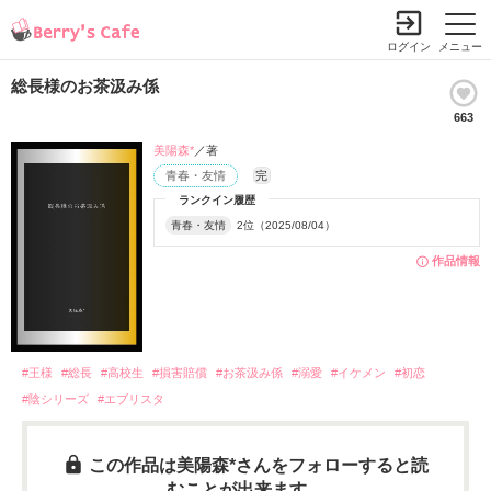
ログイン
メニュー
総長様のお茶汲み係
663
美陽森*
／著
青春・友情
完
ランクイン履歴
青春・友情
2位（2025/08/04）
作品情報
#王様
#総長
#高校生
#損害賠償
#お茶汲み係
#溺愛
#イケメン
#初恋
#陰シリーズ
#エブリスタ
この作品は美陽森*さんをフォローすると読
むことが出来ます。