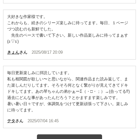
大好きな作家様です。
これからも、続きのシリーズ楽しみに待ってます。毎日、１ページ
づつ読むのも新鮮でした。
先生のペースで書いて下さい。新しい作品楽しみに待ってまぁす
(⁠≧⁠▽⁠≦⁠)
きょん
さん
2025/08/17 20:09
毎日更新楽しみに拝読しています。
私も相関図が欲しい〜と思いながら、関連作品また読み返して、ま
た楽しんだりしてます。そろそろ何となく繋がりが見えてきてドキ
ドキしてます。あの琴ちゃんの弟かぁーΣ（・□・；）→(合ってる⁉︎)
過去にどんな事があったんだろう？とかますます楽しみです。
暑い暑い日々ですが、体調気をつけて更新頑張って下さい。楽しみ
に待ってます。
テタ
さん
2025/07/04 16:45