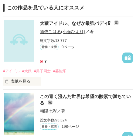
この作品を見ている人にオススメ
犬猿アイドル、なぜか最強バディ⁉︎
完
陽依こはる(小春ひより)
／著
総文字数/13,777
9ページ
青春・友情
7
#アイドル
#犬猿
#男子同士
#芸能系
表紙を見る
この2人が最強‼ベストバディ短編コンテスト

この青く澄んだ世界は希望の酸素で満ちてい
最終審査進出✨
る
完
朝陽七彩
／著
作品を読む
総文字数/93,324
198ページ
青春・友情