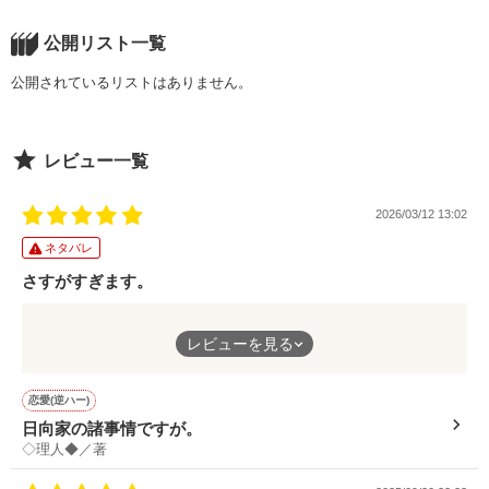
公開リスト一覧
公開されているリストはありません。
レビュー一覧
2026/03/12 13:02
ネタバレ
さすがすぎます。
ほんまに理人様様すぎる。今回も理人ワールド全開で。ハチャメ
レビューを見る
チャ元気いっぱいポンコツのサナちゃんが王子様タイプの識くん
じゃなくて俺様溺愛の葉奈くんとくっついてくれてめっちゃ嬉し
い（？）です！あんなにボロカス言われてたサナちゃんが甘々溺
恋愛(逆ハー)
愛されてるのがすんばらしい。
日向家の諸事情ですが。
そして早瀬さんが出てくるのが激アツすぎて。早瀬さんもキャラ
◇理人◆／著
が大好きで大好きで。さすがとしか言いようがない。この癖強4
人兄弟とポンコツなメイドの将来のお話が読みたいです。まって