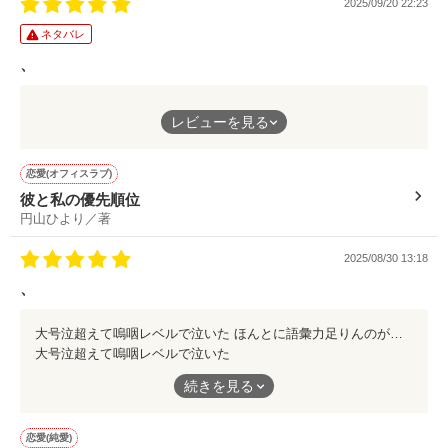
2025/09/20 22:23
ます！！
今回も最高でした！！！
ネタバレ
、
めっちゃ泣きました笑
レビューを見る
自分も初彼氏のとき分からないことだらけで嫌われたくなくて、
拗らせたくなくて好きあって付き合ったはずなのに自分を隠して
隠して2人のように別れてしまいました。別れてからもあの時あ
恋愛(オフィスラブ)
あしていればとかもっと気持ちを伝えて入れば、、なんてことも
彼と私の優先順位
考えたし別れようなんて言わなかったら良かったって何度も思い
円山ひより／著
ました。
なのでとても共感できるお話で感動しました。
2025/08/30 13:18
今は恋バナを話すほどの友達にまでもどれましたがこの作品を別
、
れる前に読んでいたら結果は違ったのかなとも考えました。
今は新しい恋に向かって進んでいるので亜衣ちゃんのことばを大
切に頑張ろうと思えました！
大号泣超えて嗚咽レベルで泣いた ほんとに語彙力足りんのが悔しい。 いつものドロ甘溺愛じゃなくて、狂愛だけど狂愛じゃないそんな感じ どこが良かったとか書けない 一言一句が心に響く本当に素晴らしいお話でした。 理人先生の他作品とはまた一味違って個人的には先に他の作品を読んでからこのお話を読んで欲しいです。
とても素晴らしい作品をありがとうございました！！
大号泣超えて嗚咽レベルで泣いた
ほんとに語彙力足りんのが悔しい。
続きを見る
いつものドロ甘溺愛じゃなくて、狂愛だけど狂愛じゃないそんな
感じ
どこが良かったとか書けない
恋愛(純愛)