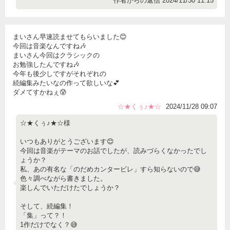
作者からの返信 2024/11/30 11:15
まいさん早速読ませてもらいました😊
今回は音楽なんですね🎶
まいさん今回はクラシックの
お勉強したんですね🎶
今年も後少しですがそれぞれの
続編集みたいなの作って欲しいな💕
ダメてすかねぇ😰
☆★くぅ♪★☆
2024/11/28 09:07
☆★くぅ♪★☆様
いつもありがとうございます😊
今回は音楽がテーマのお話でしたが、読みづらくなかったでし
ょうか？
私、あの有名な「のだめカンタービレ」すら知らないので😅
色々調べながら書きました。
楽しんでいただけたでしょうか？
そして、続編集！
「集」って？！
1作だけでなく？😅