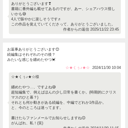
ありがとうございます❣
書籍に番外編も載せてあるのですが、あー、シェアハウス惜し
いかも😅
4人で賑やかに楽しそうです♬
この作品を覚えていてくださって、ありがとうございました。
作者からの返信 2025/11/22 23:45
お返事ありがとうございます😊
続編集はそれぞれのその後？
みたいな感じを纏めたやつ💓
☆★くぅ♪★☆
2024/11/30 10:04
☆★くぅ♪★☆様
纏めたやつ…、ですよね😅
超短編集で、例えばほんの少し日常を書くか。(時期的にクリス
マスのひと幕？)
それとも何か動きがある続編を、中編でどれか1作品か。
と、今のところは迷ってます。
書けたらファンメールでお知らせしますね😊
がんばれ、私！(笑)