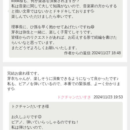
kook様も、何か楽器を演奏されますか？
私は音楽に関して大して知識がないので、音楽家の方からする
と拙い文章ではないかとドキドキしております💦
楽しんでいただけましたら幸いです。
理事長に、ひ孫を早く抱かせてあげたいですね😄
芽衣は弥生と一緒に、楽しく子育てしそうです。
皆様からのリクエストがあれば、お応えする形で続編を書けた
らいいなと思っています。
またどうぞよろしくお願いいたします。
作者からの返信 2024/11/27 18:48
完結お疲れ様です。
芽衣ちゃんが、楽しそうに演奏できるようになって良かったです♪
私も、ピアノを弾いているので、本番での緊張感、よーく分かりま
す💦
トクチャンだいすき
2024/11/23 19:53
トクチャンだいすき様
お久しぶりです😊
ピアノ、弾いていらっしゃるのですね！
私は弾けないので、