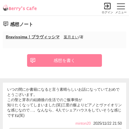
ログイン
メニュー
感想ノート
Bravissima！ブラヴィッシマ
葉月まい
/著
感想を書く
いつの間にか書籍になると言う素晴らしいお話になっていておめで
とうございます。
この聖と芽衣の結婚後の生活でのご飯事情が
知りたくなってしまいました(笑)三度の飯よりピアノとヴァイオリン
な感じなので…。なんなら、4人でシェアハウスをしていそうな感じ
ですね(笑)
minton20
2025/11/22 21:50