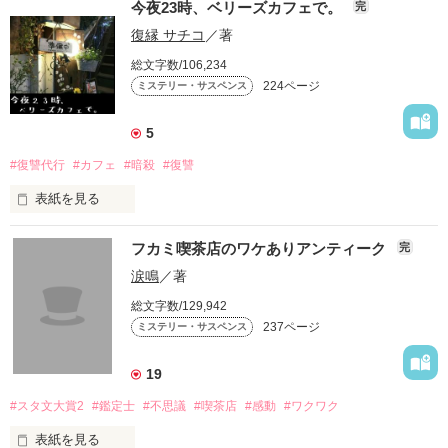
今夜23時、ベリーズカフェで。
完
復縁 サチコ
／著
総文字数/106,234
224ページ
ミステリー・サスペンス
5
#復讐代行
#カフェ
#暗殺
#復讐
表紙を見る
フカミ喫茶店のワケありアンティーク
完
涙鳴
／著
あなたは、殺したいほどの憎しみを

総文字数/129,942
覚えたことはありますか？

237ページ
ミステリー・サスペンス
怒りが全身を支配したことはありますか？

19
#スタ文大賞2
#鑑定士
#不思議
#喫茶店
#感動
#ワクワク
悲しみの押し寄せに

耐えられなくなったことはありますか？

表紙を見る