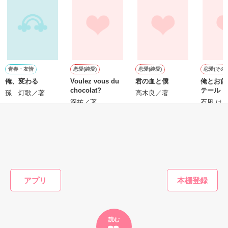
******************************************

---------------------

＊―性格難アリのイケメン鑑定士―＊

◇沖田 マキ

毎日がつまらないと感じる日々。

◆◇◆◇◆◇◆◇◆◇◆◇◆◇◆

趣味：読書

そんな中、銀行に行くと

フカミ喫茶店へやってくる『依頼品』は、

今日もトラブルを運んでくるけれど。

職業：カフェ “ベリーズ” 店長

青春・友情
恋愛(純愛)
恋愛(純愛)
恋愛(その他
ある事件に巻き込まれる。

兼

俺、変わる
Voulez vous du
君の血と僕
俺とお前
どんなトラブルも

復讐代行屋“Berry’s” 総指揮

chocolat?
テール
イケメン、長身、金髪の男。

孫 灯歌／著
高木良／著
私達にかかれば、なんのその！

深祐／著
石凪 は
『ようこそ、不思議な鑑定士のいる、

何？

フカミ喫茶店へ！』

◇サスケ

誰？

もっと見る
⋆○ｏ｡..:*･･*:..｡ｏ○。

趣味：人間観察

かんたん検索の条件を変える
何するの？

それはアンティークが織りなす

職業：居酒屋店員

『絆』の物語。

兼

アプリ
復讐代行屋“Berry’s” 情報担当

○ｏ｡..○:*.。 ｡.*:○..｡ｏ○

***

読む