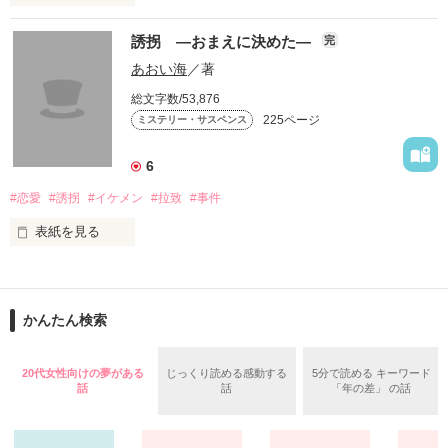
・┈︎┈︎┈︎┈︎┈︎┈︎┈︎┈︎┈︎┈︎┈︎┈︎┈︎┈︎┈︎┈︎┈︎┈︎┈︎┈︎・

誘拐 ―おまえに決めた―
完
そして・・・

フカミ喫茶店では、アンティークに宿る

あおい海
／著
『記憶』、『想い』を読み取ります。

自分の無力さに、

総文字数/53,876
涙が止まらなくなったことはありますか？

225ページ
ミステリー・サスペンス
声にならないメッセージ、

知りたい方はぜひご来店下さい。 

6
なお、料金は依頼により変動しますので、

#恋愛
#誘拐
#イケメン
#拉致
#事件
来店時ご相談ください！ 

今夜もまた、

表紙を見る
・┈︎┈︎┈︎┈︎┈︎┈︎┈︎┈︎┈︎┈︎┈︎┈︎┈︎┈︎┈︎┈︎┈︎┈︎┈︎┈︎・

心に傷を負った彼女たちは導かれる。

◆◇◆『フカミ喫茶店』◆◇◆

　私は誘拐された。

そのカフェの扉が開けられた時、

*⑅︎୨୧┈︎┈︎┈︎┈︎୨୧⑅︎*

一陣の風が、彼女たちの髪をなびかせる。

かんたん検索
フカミ喫茶店には

変わった店員が勢揃い 

--------------------

*⑅︎୨୧┈︎┈︎┈︎┈︎୨୧⑅︎*

20代女性向けの夢がある
じっくり読める感動する
5分で読める キーワード
話
話
「年の差」 の話
17歳　女子高生

＊―世界一美味しいコーヒーを煎れる老紳士―＊

宍戸　舞（ししどまい）

＊―宝物を癒す天才少年リペア師―＊
