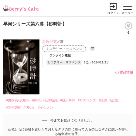
ログイン
メニュー
早河シリーズ第六幕【砂時計】
6
星原 結恵
／著
ミステリー・サスペンス
完
ランクイン履歴
ミステリー・サスペンス
2位（2024/11/21）
作品情報
#男探偵×女助手
#探偵vs犯罪組織
#殺人事件
#サスペンス
#陰謀
#恋愛
#三角関係
#切ない
#イケメン
──「今までお世話になりました」
公私ともに距離を置いた早河となぎさの間に割って入るのはなぎさに想いを寄せ
る編集者の金子。