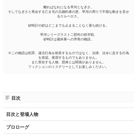
離ればなれになる早河となぎさ。
そしてなぎさと再会する亡き兄の元婚約者の恵、早河の周りで不穏な動きを見せ
るケルベロス。
砂時計の砂はどこまでも止まることなく落ち続ける。
早河シリーズラスト二部作の前半戦、
砂時計は最終幕への序章の物語。
※この物語は犯罪、違法行為を助長するものではなく、法律、法令に反する行為
を容認、推奨するものでもありません。
また実在する人物、団体とは関係がありません。
フィクションのミステリーとしてお楽しみください。
目次
目次と登場人物
プロローグ