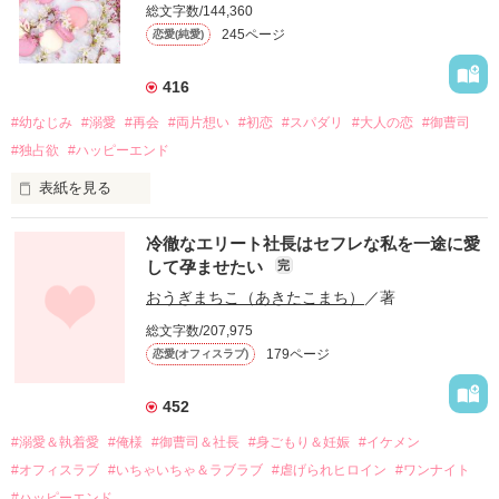
総文字数/144,360
245ページ
恋愛(純愛)
416
#幼なじみ
#溺愛
#再会
#両片想い
#初恋
#スパダリ
#大人の恋
#御曹司
#独占欲
#ハッピーエンド
表紙を見る
冷徹なエリート社長はセフレな私を一途に愛
して孕ませたい
完
幼なじみの哲平に淡い恋心を抱いていた美桜。

おうぎまちこ（あきたこまち）
／著
しかし、ある出来事をきっかけに二人の関係は壊れてしまう。

総文字数/207,975
関係修復もできないまま、美桜は両親の離婚によって

179ページ
恋愛(オフィスラブ)
引っ越すことになり、哲平とも離れ離れになった。

それから約十二年後。

452
過去の傷から、二度と会いたくないと思っていた哲平に

#溺愛＆執着愛
#俺様
#御曹司＆社長
#身ごもり＆妊娠
#イケメン
運命のような再会を果たす。

#オフィスラブ
#いちゃいちゃ＆ラブラブ
#虐げられヒロイン
#ワンナイト
そして、ひょんなことから

#ハッピーエンド