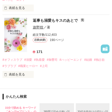
酔った勢いで一夜を共にしてしまった。

表紙を見る
さらに、美桜が初めてだと知った哲平は

『責任をとる、結婚しよう』と真っ直ぐに告げてきた。

　おかしな噂を流されて前の職場でうまくいかなかった梅田美
戸惑う美桜とは裏腹に、好きという気持ちを隠すことなく

返事も溺愛もキスのあとで
完
桜は、海外で傷心旅行をしていたところ、日本人美青年と出会
甘やかしてくる。

い、酒の勢いもあり一夜限りの関係となる。

遊野煌
／著
　帰国後、美桜は新しい職場でワンナイトした美青年と再会。
そんなある日、哲平は美桜がストーカー被害に

総文字数/112,403
なんと彼の正体は、とある財閥御曹司にも関わらず、一族を離
遭っていることを知る。

190ページ
恋愛(純愛)
れて起業した新進気鋭の実業家、社内でも冷徹だと評判な社長
美桜を守るため、哲平は同居を提案してきて――。

――御影恭司その人だったのだ――！

　なぜか恭司から飼い猫の世話係を命じられた美桜は、猫の世
171
話を口実にしばしば呼び出された上、二人はいわゆる身体だけ
夏木美桜(なつきみお)

#オフィスラブ
#溺愛
#執着愛
#御曹司
#ハッピーエンド
#結婚
#独占欲
✕

#ラブラブ
#職業ヒーロー
#上司
鳴海哲平 (なるみてっぺい)

表紙を見る
作品を読む
止まっていたはずの二人の時間が、再び動き出す。

舞川雛子（26）は大手お菓子メーカー、三日月製菓コーポレー
再会から始まる、溺愛ラブ。

ションの企画戦略室で働いている。

また雛子には2年前から付き合いはじめ、半年前から同棲を始
2026.6.5～2026.7.25

かんたん検索
めた、同期で恋人の石垣守（26）がいるのだが、後輩の姫原由
羅（24）との浮気が発覚した上、いつのまにか元カノにされて
いた。

15分で読める キーワード
「キングorプリンス」 の
3時間で読める怖い話
30代女性向けの切ない話