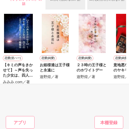
守と由羅から『便利屋雛子』と馬鹿にされ、一人こっそり泣い
＊以前、公開していた話の改稿版です＊

話
ていた雛子に、企画戦略室の上司である雪瀬鷹哉（29）が
『──俺と結婚してくれないか』といきなりプロポーズをしてき
た上、同居まで提案してきて──？

鷹哉『宜しくな、俺の雛子』🦅

雛子『俺の……ひぃ、雛子？！！！』🐥

作品を読む
シゴデキで冷徹な上司が見せる素顔は、なぜか想像以上に甘く
て……🐥💓🦅

恋愛(逆ハー)
恋愛(純愛)
恋愛(純愛)
恋愛(純愛)
【キミの声をきか
お姫様達は王子様
２３時の王子様と
意地悪な
4
※表紙も作中使用の画像も全てフリー素材です。

せて】～声を失っ
と永遠に
のホワイトデー
のヤキモ
※執筆期間2026.6.3〜7.20完結です。　

た少女は、四人の
遊野煌／著
遊野煌／著
遊野煌／
※他サイトさんにて恋愛トレンド1位でした〜良かったら読ん
王子に溺愛される
みみみ.com／著
で頂けると嬉しいです。
～編集中
もっと見る
作品を読む
かんたん検索の条件を変える
アプリ