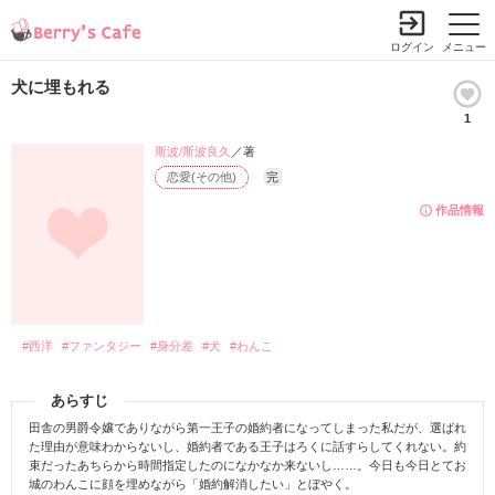
ログイン
メニュー
犬に埋もれる
1
斯波/斯波良久
／著
恋愛(その他)
完
作品情報
#西洋
#ファンタジー
#身分差
#犬
#わんこ
あらすじ
田舎の男爵令嬢でありながら第一王子の婚約者になってしまった私だが、選ばれ
た理由が意味わからないし、婚約者である王子はろくに話すらしてくれない。約
束だったあちらから時間指定したのになかなか来ないし……。今日も今日とてお
城のわんこに顔を埋めながら「婚約解消したい」とぼやく。