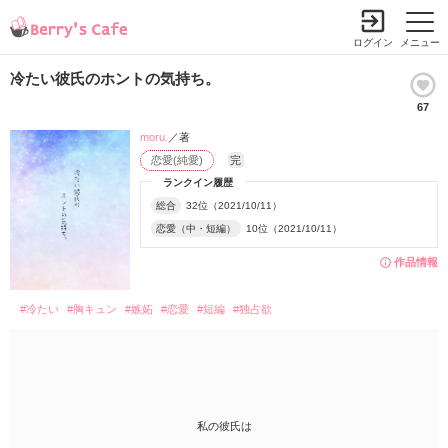
ログイン
メニュー
冷たい彼氏のホントの気持ち。
67
moru.
／著
恋愛(純愛)
完
ランクイン履歴
総合
32位（2021/10/11）
恋愛（中・短編）
10位（2021/10/11）
作品情報
#冷たい
#胸キュン
#嫉妬
#恋愛
#短編
#独占欲
私の彼氏は