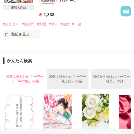
333ページ
恋愛(純愛)
「お断りします」

書籍化作品
「……答えるのが早すぎないか？」

1,338
もうあなたのことは諦めたんです。今更です。

#お見合い
#御曹司
#溺愛
#甘々
#結婚
#一途
作品を読む
あの夜は、きっとお互い普通じゃなかった。

表紙を見る
「俺に愛される覚悟を決めるなら、もう二度と離さない」

お見合いに現れたのは

窮地を救ってくれたあの人でした。

めちゃくちゃです。なにもかも全部。

うまくいくはずなんてない。

かんたん検索
グイグイ迫られて

私は身をもってよく知っているんです。

どんどん心が奪われていくのに

なのにどうして……

大企業の御曹司だと知り、尻込みするけれど……。

40代女性向けの キーワー
20代女性向けの キーワー
40代女性向けの キーワー
『断言します。あなた、絶対後悔しますよ！』

ド 「年の差」 の話
ド 「独占欲」 の話
ド 「社長」 の話
『……後悔しているんだ、ずっと』

「どうしようもなく、君を俺だけのものにしたい」

2021.3.13　公開＆完結

彼の熱い想いにほだされて

さとみっちさん　レビューありがとうございます！
甘い新婚生活が始まりました。

作品を読む
自他ともに認める植物オタク
