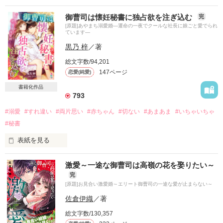
御曹司は懐妊秘書に独占欲を注ぎ込む
完
一晩だけ、と……甘い夢を見たつもりだった。

[原題]あやまち溺愛婚―運命の一夜でクールな社長に娘ごと愛でられ
ています―
それなのに……

黒乃 梓
／著
こんなことって有りますか⁉︎

総文字数/94,201
147ページ
恋愛(純愛)
「あなたはどうやら、私の運命の人だ」

書籍化作品
793
#溺愛
#すれ違い
#両片思い
#赤ちゃん
#切ない
#あまあま
#いちゃいちゃ
#秘書
これは、私の身に起こっていることですか？

表紙を見る
いつか、いつか伝えないとは思っていました。

激愛～一途な御曹司は高嶺の花を娶りたい～
なにかを望むつもりは一切ないけれど

2019.9.9　完結公開

完
この子のためにもせめて存在は知っておいてもらえたら。

[原題]お見合い激愛婚～エリート御曹司の一途な愛が止まらない～
ところが行動に移す前に彼が現れて――。

佐倉伊織
／著
レビューありがとうございます(*^^*)

后令寺翔妃様

総文字数/130,357
「結婚しよう」

ukoco様
