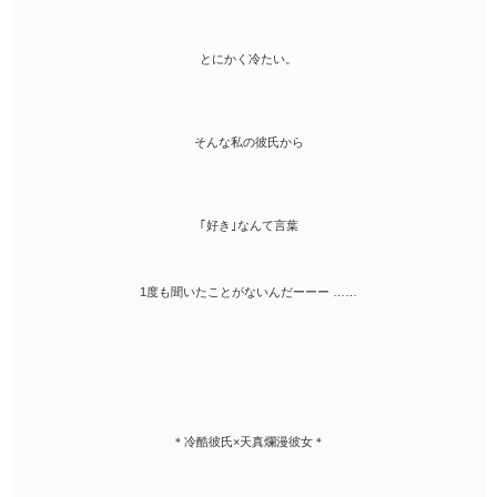
とにかく冷たい。
そんな私の彼氏から
｢好き｣なんて言葉
1度も聞いたことがないんだーーー ……
＊冷酷彼氏×天真爛漫彼女＊