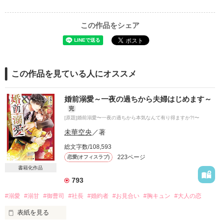
この作品をシェア
この作品を見ている人にオススメ
婚前溺愛～一夜の過ちから夫婦はじめます～
完
[原題]婚前溺愛〜一夜の過ちから本気なんて有り得ますか?!〜
未華空央
／著
総文字数/108,593
223ページ
恋愛(オフィスラブ)
書籍化作品
793
#溺愛
#溺甘
#御曹司
#社長
#婚約者
#お見合い
#胸キュン
#大人の恋
表紙を見る