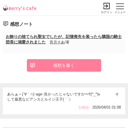
ログイン
メニュー
感想ノート
お飾りの捨てられ聖女でしたが、記憶喪失を装ったら隣国の騎士
団長に溺愛されました
宵月そあ
/著
感想を書く
あらぁ～(´∀｀∩)↑age↑良かったじゃないですか〜‼️(^_^)v そ
して最悪なビアンカとルイジ王子(｀´）
ひめか
2026/04/01 01:08