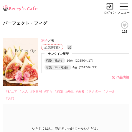
ログイン
メニュー
パーフェクト・フィグ
125
凉子
／著
恋愛(純愛)
完
ランクイン履歴
恋愛（総合）
16位（2025/04/17）
恋愛（中・短編）
4位（2025/04/13）
作品情報
#ピュア
#大人
#不器用
#甘々
#純愛
#先生
#医者
#ドクター
#クール
#天然
いちじくはね、花が無いわけじゃないんだよ。