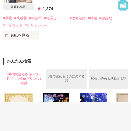
電子書籍版のパワーアップした沙穂＆鷹也も

お楽しみいただけると嬉しいです！

書籍化作品
1,374
2022.08.11　泉野あおい

#溺愛
#執着愛
#御曹司
#職業ヒーロー
#政略結婚
#結婚
#独占欲
#パイロット
#いちゃいちゃ
※※※※※※※※※※※※※※※※※

表紙を見る
「いっつも自信たっぷりで、余裕の表情で……本音なんて何一
つ見せなくて……」

「役立たず」と家族に虐げられてきた望海はある日父から見合
いを強制されてしまう。

「そう、それは悪かったな。だから『離婚届』なんて置いて出
相手はかつて教育係をしていいた年下パイロット奏多。

かんたん検索
て行ったのか？」

どうせ断られると思っていたのに……。

「ほんと変なゆめ……ふぃんぎゃぁっ……！」

3時間で読める キーワー
5分で読めるほのぼのする
ド 「キングorプリンス」
30分で読める感動する話
話
の話
目の前に氷室鷹也、その人がいるのだ。

「今の俺はあのころとは違う」

そんな甘い言葉で私を惑わさないで。

―――夢ではなく本物の……。

若林望海　31歳　グランドスタッフ　　×　　鷹野奏多　29
歳　最年少機長

「た、鷹也さんっ⁉　どうして⁉」

ふたりの恋模様は？？

「どうしてと聞きたいのはこっちだけどな。でも、とにか