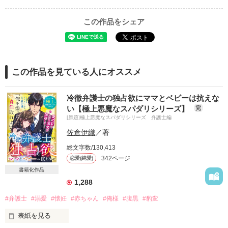
この作品をシェア
この作品を見ている人にオススメ
冷徹弁護士の独占欲にママとベビーは抗えな
い【極上悪魔なスパダリシリーズ】
完
[原題]極上悪魔なスパダリシリーズ 弁護士編
佐倉伊織
／著
総文字数/130,413
342ページ
恋愛(純愛)
書籍化作品
1,288
#弁護士
#溺愛
#懐妊
#赤ちゃん
#俺様
#腹黒
#豹変
表紙を見る