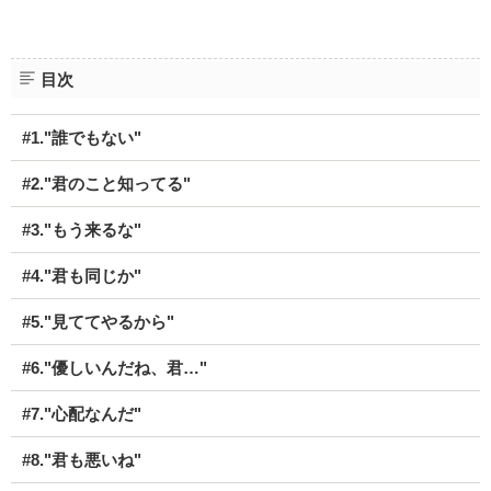
目次
#1."誰でもない"
#2."君のこと知ってる"
#3."もう来るな"
#4."君も同じか"
#5."見ててやるから"
#6."優しいんだね、君…"
#7."心配なんだ"
#8."君も悪いね"