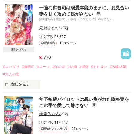
私のピンチに助言をくれた弁護士の彼は

一途な御曹司は溺愛本能のままに、お見合い
優しい紳士のはずだったのに…。

妻を甘く攻めて逃がさない
完
[原題]気高き鷹は愛しい妻を【心身ともに】逃がさない。
「脅すか」

泉野あおい
／著
弁護士の仮面を外したら別人でした。

総文字数/53,727
108ページ
恋愛(純愛)
弁護料の代わりにとんでもない要求を突きつける彼は

書籍化作品
少々腹黒だけれど…

776
私もベビーも幸せになります！

#スパダリ
#御曹司
#ローマ
#年の差
#結婚
#溺愛
#すれ違い
#政略結婚
#大人の恋
ベリーズ文庫

表紙を見る
＼極上悪魔なスパダリシリーズ　弁護士編／
☆大事なお知らせ☆

年下敏腕パイロットは想い焦がれた政略妻を
この手で愛して離さない
完
こちらの作品は、

作品を読む
2022年9月

美希みなみ
／著
スターツ出版・マカロン文庫さまより電子書籍化となる予定で
総文字数/114,617
す。

274ページ
恋愛(オフィスラブ)