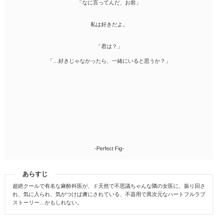
「なに言ってんだ、お前」
私は好きだよ。
「君は？」
「…好きじゃなかったら、一緒にいると思うか？」
-Perfect Fig-
あらすじ
超絶クールで有名な麻酔科医が、ド天然で不思議ちゃんな隣の女医に、振り回さ
れ、気に入られ、気がつけば虜にされている、不器用で異次元なハートフルラブ
ストーリー…かもしれない。