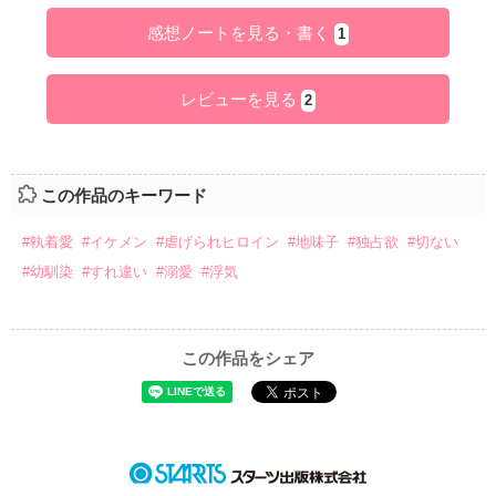
感想ノートを見る・書く
1
レビューを見る
2
この作品のキーワード
#執着愛
#イケメン
#虐げられヒロイン
#地味子
#独占欲
#切ない
#幼馴染
#すれ違い
#溺愛
#浮気
この作品をシェア