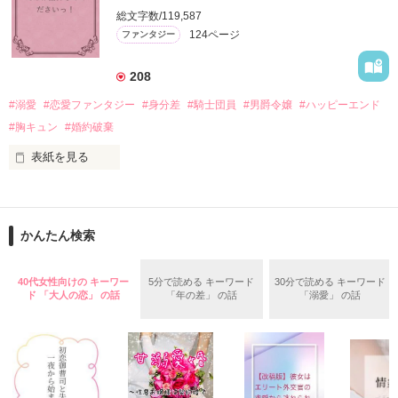
「いやっほぉぉおお〜い！！！！」

総文字数/119,587
＊この世界のお金はお札にさせてください。

124ページ
ファンタジー
バンジーした侯爵令嬢の先にいたのは

＊なろう、カクヨム、アルファポリス掲載中
甘いマスクの公爵様の頭上でした

208
「ど、どいてぇぇぇえ！！！！！」

#溺愛
#恋愛ファンタジー
#身分差
#騎士団員
#男爵令嬢
#ハッピーエンド
作品を読む
「…は？」

#胸キュン
#婚約破棄
表紙を見る
そんな最悪の出会いを果たした二人

目が覚めたら、自分の隣に知らない男が眠っていた。

かんたん検索
リリィ・ロゼッタ侯爵令嬢

朝の鍛錬が迫っていて置いていったが……

ふんわりとした淡いピンクの髪に澄んだ水色の瞳

鍛錬後の業務中に遭遇、彼はあの近衛騎士団長だと判明した。

40代女性向けの キーワー
5分で読める キーワード
30分で読める キーワード
透き通るほど白い肌と華奢の手足

ド 「大人の恋」 の話
「年の差」 の話
「溺愛」 の話
お人形のように可愛いらしい見た目とは裏腹に

残念なほどに自由でお気楽なお転婆令嬢

「あの、本当に、何でもしますのでクビだけは……」

「そうだな……黙ってはおいてやろう。だが、何でもするとい
ギル・レイヴン公爵

う言葉は言わないほうがいい」
