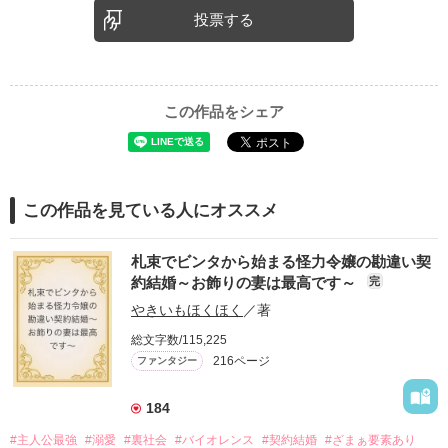
投票する
この作品をシェア
この作品を見ている人にオススメ
札束でビンタから始まる怪力令嬢の勘違い契
約結婚～お飾りの妻は最高です～
完
やきいもほくほく
／著
総文字数/115,225
216ページ
ファンタジー
184
#主人公最強
#溺愛
#裏社会
#バイオレンス
#契約結婚
#ざまぁ要素あり