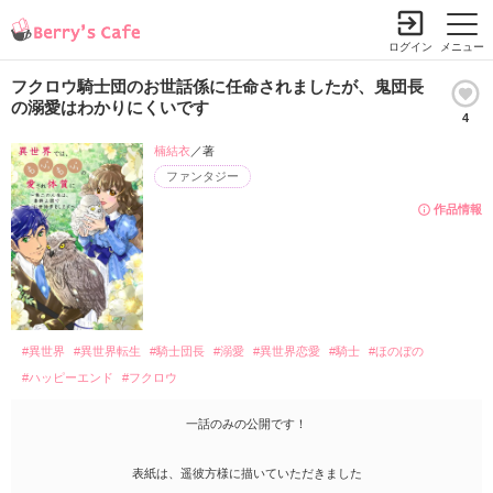
ログイン
メニュー
フクロウ騎士団のお世話係に任命されましたが、鬼団長
の溺愛はわかりにくいです
4
楠結衣
／著
ファンタジー
作品情報
#異世界
#異世界転生
#騎士団長
#溺愛
#異世界恋愛
#騎士
#ほのぼの
#ハッピーエンド
#フクロウ
一話のみの公開です！
表紙は、遥彼方様に描いていただきました