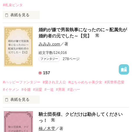
#札束ビンタ
表紙を見る
かつては英雄と呼ばれた父は事業で失敗ばかり。

婚約が嫌で男装執事になったのに～配属先が
そのせいで極貧生活を送るオリヴィア・ディルムーンは、母が
婚約者の元でした～【完】
完
倒れたことをきっかけに娼婦になり稼ごうと屋敷を飛び出し
た。

みみみ.com
／著
娼館（たぶん）の店主は札束でビンタしてくる謎の男。

総文字数/124,016
金と引き換えに雇われたと思いきや……契約結婚だった！？

278ページ
ファンタジー
裏社会を牛耳るロベールは仮面をつけており、謎が多いが幸せ
な結婚生活を満喫中。

そこでロベールを慕うアリスに一方的に敵視され、嫌がらせを
157
受けるもオリヴィアには効果なし。

#ハッピーファンタジー
#愛され主人公
#はちゃめちゃ美少女
#異世界恋愛
勘違いから始まる初夜騒動に危険ばかりの血まみれ新婚生活。

#イケメン
#令嬢
#溺愛
#一途
#男装
#逆ハー
次第にロベールはオリヴィアを気にかけるように……？

表紙を見る
「この金が欲しければ、俺の言うことに従え」

「──はい、喜んで！」

騎士団長様、クビだけは勘弁してください
出会いは最悪、結婚生活は最高……？

＼異世界ラブコメ×ハッピーファンタジー／

っ！
完
愛を知らない公爵と天然怪力令嬢の溺愛バイオレンスラブコメ
ディです。

楠ノ木雫
／著