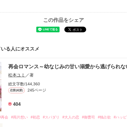
この作品をシェア
ている人にオススメ
再会ロマンス～幼なじみの甘い溺愛から逃げられ
松本ユミ
／著
総文字数/144,360
245ページ
恋愛(純愛)
404
#再会
#両片想い
#初恋
#スパダリ
#大人の恋
#御曹司
#独占欲
#ハッ