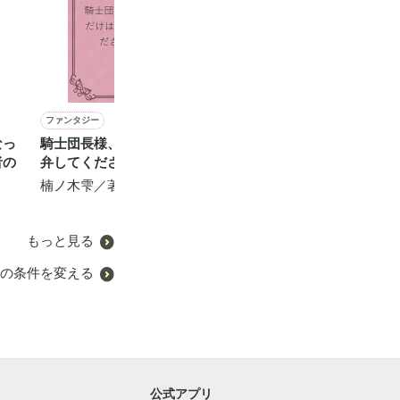
ファンタジー
恋愛(純愛)
恋愛(純愛)
恋愛(オフィスラブ)
なっ
騎士団長様、クビだけは勘
シュガー＆シュガー【完】
甘溺愛婚 ～性悪お嬢様は
どん底から突然
者の
弁してくださいっ！
契約婚で俺様御曹司に溺愛
恋がはじまりま
百瀬しろ／著
される～
楠ノ木雫／著
せいとも／著
花室 芽苳／著
もっと見る
の条件を変える
公式アプリ