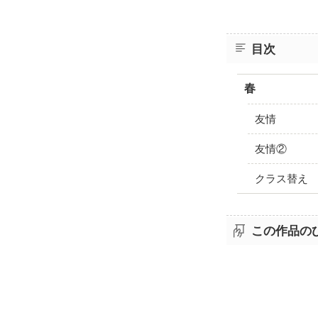
目次
春
友情
友情②
クラス替え
この作品の