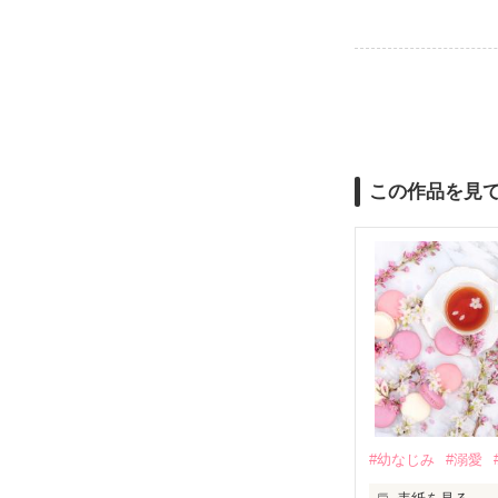
この作品を見
#幼なじみ
#溺愛