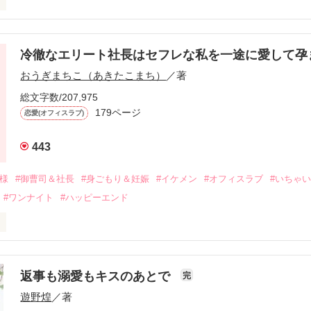
冷徹なエリート社長はセフレな私を一途に愛して孕
に淡い恋心を抱いていた美桜。

おうぎまちこ（あきたこまち）
／著
来事をきっかけに二人の関係は壊れてしまう。

ないまま、美桜は両親の離婚によって

総文字数/207,975
なり、哲平とも離れ離れになった。

179ページ
恋愛(オフィスラブ)
年後。

443
二度と会いたくないと思っていた哲平に

会を果たす。

俺様
#御曹司＆社長
#身ごもり＆妊娠
#イケメン
#オフィスラブ
#いちゃ
なことから

#ワンナイト
#ハッピーエンド
夜を共にしてしまった。

初めてだと知った哲平は

結婚しよう』と真っ直ぐに告げてきた。

流されて前の職場でうまくいかなかった梅田美桜は、海外で傷心旅行を
裏腹に、好きという気持ちを隠すことなく

年と出会い、酒の勢いもあり一夜限りの関係となる。



は新しい職場でワンナイトした美青年と再会。なんと彼の正体は、とあ
返事も溺愛もキスのあとで
完
族を離れて起業した新進気鋭の実業家、社内でも冷徹だと評判な社長―
哲平は美桜がストーカー被害に

遊野煌
／著
―！

を知る。
