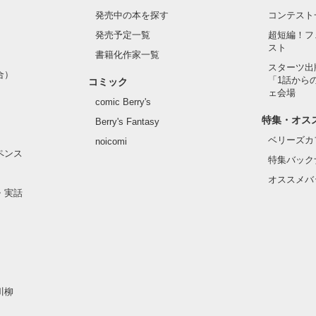
発売中の本を探す
コンテスト
発売予定一覧
超短編！フ
スト
書籍化作家一覧
スターツ出
合）
「1話から
コミック
ェ会場
comic Berry's
特集・オス
Berry's Fantasy
ベリーズカ
noicomi
ペンス
特集バック
オススメバ
・実話
川柳