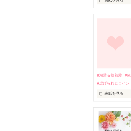
表紙を見る
幼なじみの哲平
しかし、ある出
関係修復もでき
引っ越すことに
それから約十二
過去の傷から、
運命のような再
#溺愛＆執着愛
#
そして、ひょん
#虐げられヒロイン
酔った勢いで一
表紙を見る
さらに、美桜が
『責任をとる、
　おかしな噂を
戸惑う美桜とは
ろ、日本人美青
甘やかしてくる。
　帰国後、美桜
も関わらず、一
そんなある日、
人だったのだ―
遭っていること