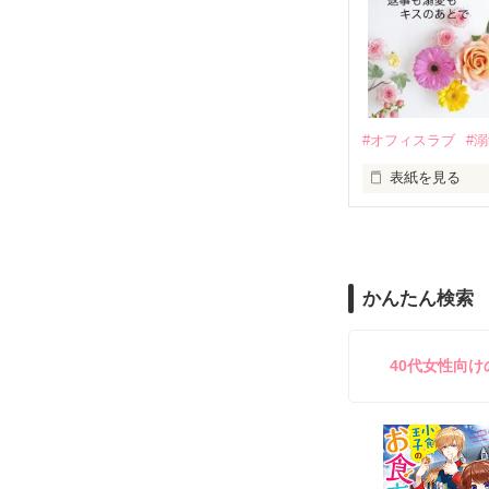
　なぜか恭司か
美桜を守るため
夏木美桜(なつき
✕

鳴海哲平 (なる
#オフィスラブ
#
止まっていたは
表紙を見る
再会から始まる
舞川雛子（26
2026.6.5～2026.
また雛子には2
のだが、後輩の
守と由羅から『
かんたん検索
雪瀬鷹哉（29
＊以前、公開し
してきて──？

鷹哉『宜しくな、
40代女性向
雛子『俺の……
シゴデキで冷徹な
※表紙も作中使