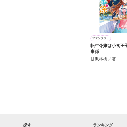
※執筆期間2026
※他サイトさん
ファンタジー
転生令嬢は小食王
事係
甘沢林檎／著
探す
ランキング