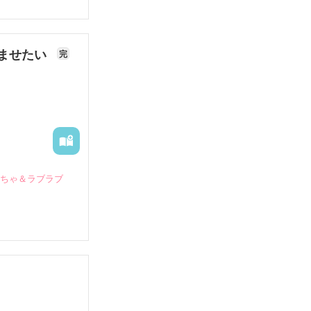
ませたい
完
いちゃ＆ラブラブ
していたとこ
る財閥御曹司に
―御影恭司その