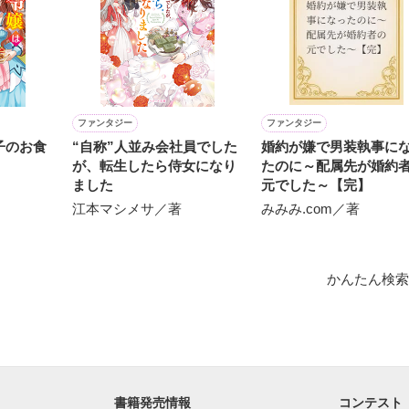
.6.3〜7.20完結です。　

にて恋愛トレンド1位でした〜良かったら読んで頂けると嬉しいです。
作品を読む
ファンタジー
ファンタジー
子のお食
“自称”人並み会社員でした
婚約が嫌で男装執事に
が、転生したら侍女になり
たのに～配属先が婚約
ました
元でした～【完】
江本マシメサ／著
みみみ.com／著
かんたん検索
書籍発売情報
コンテスト