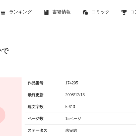
ランキング
書籍情報
コミック
コ
かで
作品番号
174295
最終更新
2008/12/13
総文字数
5,613
ページ数
15ページ
ステータス
未完結