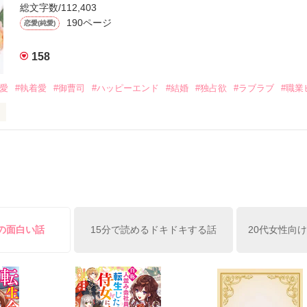
ら飼い猫の世話係を命じられた美桜は、猫の世話を口実にしばしば呼び
、哲平は同居を提案してきて――。

総文字数/112,403
190ページ
恋愛(純愛)
みお)

158
作品を読む
みてっぺい)

溺愛
#執着愛
#御曹司
#ハッピーエンド
#結婚
#独占欲
#ラブラブ
#職業
ずの二人の時間が、再び動き出す。

、溺愛ラブ。

）は大手お菓子メーカー、三日月製菓コーポレーションの企画戦略室で働
7.25

年前から付き合いはじめ、半年前から同棲を始めた、同期で恋人の石垣守
姫原由羅（24）との浮気が発覚した上、いつのまにか元カノにされてい
便利屋雛子』と馬鹿にされ、一人こっそり泣いていた雛子に、企画戦略
）が『──俺と結婚してくれないか』といきなりプロポーズをしてきた上
ていた話の改稿版です＊

俺の雛子』🦅

けの面白い話
15分で読めるドキドキする話
20代女性向
ひぃ、雛子？！！！』🐥

上司が見せる素顔は、なぜか想像以上に甘くて……🐥💓🦅

作品を読む
用の画像も全てフリー素材です。
