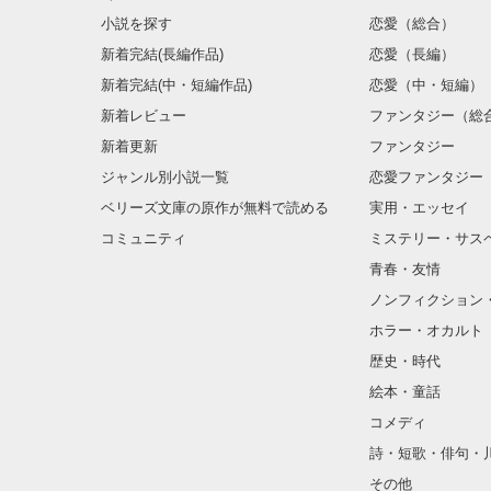
小説を探す
恋愛（総合）
新着完結(長編作品)
恋愛（長編）
新着完結(中・短編作品)
恋愛（中・短編）
新着レビュー
ファンタジー（総
新着更新
ファンタジー
ジャンル別小説一覧
恋愛ファンタジー
ベリーズ文庫の原作が無料で読める
実用・エッセイ
コミュニティ
ミステリー・サス
青春・友情
ノンフィクション
ホラー・オカルト
歴史・時代
絵本・童話
コメディ
詩・短歌・俳句・
その他