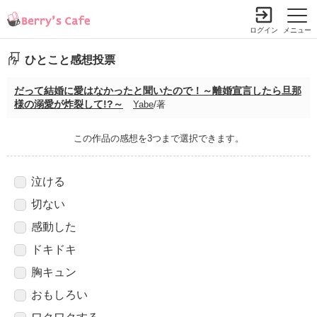
ログイン
メニュー
ひとこと感想投票
だって結婚に愛はなかったと聞いたので！～離婚宣言したら旦那
様の溺愛が炸裂して!?～
Yabe
/著
この作品の感想を3つまで選択できます。
泣ける
切ない
感動した
ドキドキ
胸キュン
おもしろい