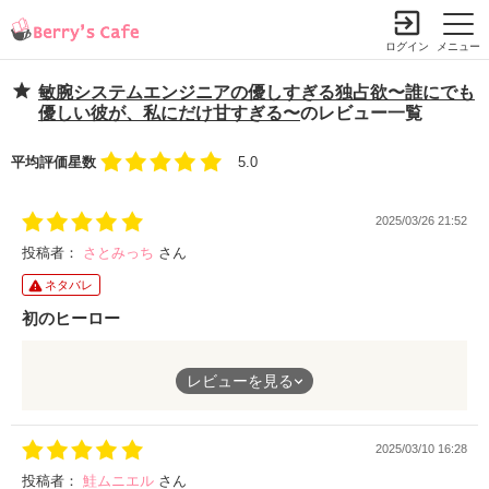
ログイン
メニュー
敏腕システムエンジニアの優しすぎる独占欲〜誰にでも
優しい彼が、私にだけ甘すぎる〜
のレビュー一覧
平均評価星数
5.0
2025/03/26 21:52
投稿者：
さとみっち
さん
ネタバレ
初のヒーロー
システムエンジニアと初のヒーローは新鮮でしたが、キュンキュ
レビューを見る
ンします。お奨めです。
2025/03/10 16:28
投稿者：
鮭ムニエル
さん