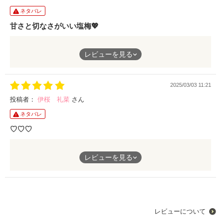
ネタバレ
甘さと切なさがいい塩梅💖
会社で頑張っていても女の先輩に手柄を横取りされて認められ
レビューを見る
ず、3年付き合っている同棲中の恋人にも裏切られ辛い境遇のヒ
ロイン。
ヒーローと出会い自分に自信が付き、両思いになりめでたしめで
2025/03/03 11:21
たしで終わらないのがこのお話の面白い所。
ページ数はそこまでですが見応えあって面白かったです✨
投稿者：
伊桜 礼菜
さん
ネタバレ
♡♡♡
レビューを見る
こんにちは！拝読させていただきました！
とても面白かったですし、とても読みやすくて一気読みしてしま
いました！
辛い経験をした二人だから、幸せになってほしいなぁと思いまし
レビューについて
た。