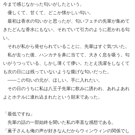
今まで感じなかった匂いがしたという。
優しくて、甘くて、どこか懐かしい匂い。
最初は香水の匂いかと思ったが、匂いフェチの先輩が集めて
きたどんな香水にもない、それでいて引力のように惹かれる匂
い。
それが私から発せられていることに、先輩はすぐ気づいた。
私が去った後、ハンカチを鼻に当てて、大きく息を吸う。匂
いがうつっている、しかし薄くて儚い。たとえ洗濯をしなくて
も次の日には残っていないような朧げな匂いだった。
――この匂いの元が、ほしい。手に入れたい。
その日のうちに私は八王子先輩に飲みに誘われ、あれよあれ
よとホテルに連れ込まれたという顛末であった。
「最低ですね」
先輩の話の一部始終を聞いた私の率直な感想である。
「薫子さんも俺の声が好きなんだからウィンウィンの関係でし