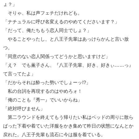
ょ？」
そりゃ、私は声フェチだけれども。
「ナチュラルに呼び名変えるのやめてくださいます？」
「だって、俺たちもう恋人同士でしょ？」
やることやったし、と八王子先輩はあっけらかんと言い放
つ。
「同意のない恋人関係ってどうかと思いますけど」
「え？ でも薫子さん、『八王子先輩、好き、好きぃ……っ』
て言ってたよ」
「だからそれは酔った勢いでしょーッ!?」
私の台詞を再現するのはやめろォ！
「俺のことも『秀一』でいいからね」
「絶対呼びません」
第二ラウンドを終えてもう帰りたい私はベッドの周りに散ら
ばった下着や着ていた洋服をかき集めて昨日の状態になんとか
戻れた。八王子先輩も流石に今は服を着ている。