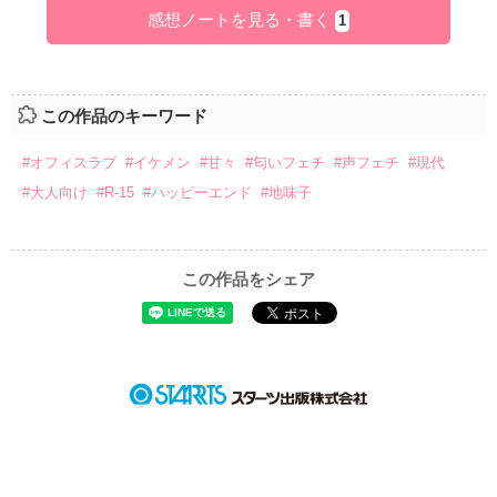
感想ノートを見る・書く
1
この作品のキーワード
#オフィスラブ
#イケメン
#甘々
#匂いフェチ
#声フェチ
#現代
#大人向け
#R-15
#ハッピーエンド
#地味子
この作品をシェア