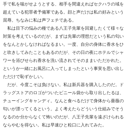
手で私を喘がせようとする、相手を間違えればセクハラの域を
超えている犯罪者予備軍である。顔と声だけは私の好みという
屈辱。ちなみに私は声フェチである。
私は目下の悩みの種である八王子先輩を回避したくて様々な
対策を考えているのだが、まずは先輩の理想だという私の匂い
をなんとかしなければなるまい。一度、自分の身体に香水をひ
と吹きしてみたこともあるのだが、その日の夜にホテルでシャ
ワーを浴びせられ香水を洗い流されてそのままいただかれた。
というか一緒にお風呂に入ってしまったという事実を思い出し
ただけで恥ずかしい。
だが、今度こそは負けない。私は新兵器を購入したのだ。ド
ラッグストアのロゴがついたビニール袋から取り出したるは、
チューイングキャンディ。なんと食べるだけで身体から薔薇の
匂いが漂ってくるという。よく考えたらどういう仕組みでそう
なるのか分からなくて怖いのだが、八王子先輩を遠ざけられる
ならやむを得ない。私は早速ひと粒口に入れてみた。