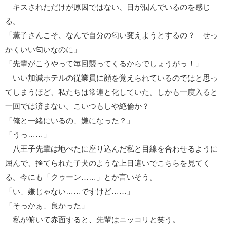
キスされただけが原因ではない、目が潤んでいるのを感じ
る。
「薫子さんこそ、なんで自分の匂い変えようとするの？ せっ
かくいい匂いなのに」
「先輩がこうやって毎回襲ってくるからでしょうがっ！」
いい加減ホテルの従業員に顔を覚えられているのではと思っ
てしまうほど、私たちは常連と化していた。しかも一度入ると
一回では済まない。こいつもしや絶倫か？
「俺と一緒にいるの、嫌になった？」
「うっ……」
八王子先輩は地べたに座り込んだ私と目線を合わせるように
屈んで、捨てられた子犬のような上目遣いでこちらを見てく
る。今にも「クゥーン……」とか言いそう。
「い、嫌じゃない……ですけど……」
「そっかぁ、良かった」
私が俯いて赤面すると、先輩はニッコリと笑う。