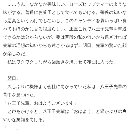
……うん、なかなか美味しい。ローズヒップティーのような
味がする。普通にお菓子として食べてもいける。薔薇の匂いな
ら悪臭というわけでもないし、このキャンディを袋いっぱい食
べてもほのかに香る程度らしい。正直これで八王子先輩を撃退
できるかは分からないが、要は普段の私の匂いから遠ざければ
先輩の理想の匂いからも遠ざかるはず。明日、先輩の驚いた顔
が楽しみだ。
私はワクワクしながら歯磨きを済ませて布団に入った。
翌日。
久しぶりに機嫌よく会社に向かっていた私は、八王子先輩の
背中を見つけた。
「八王子先輩、おはようございます」
と声をかけると、八王子先輩は「おはよう」と猫かぶりの爽
やかな笑顔を向ける。
「……」