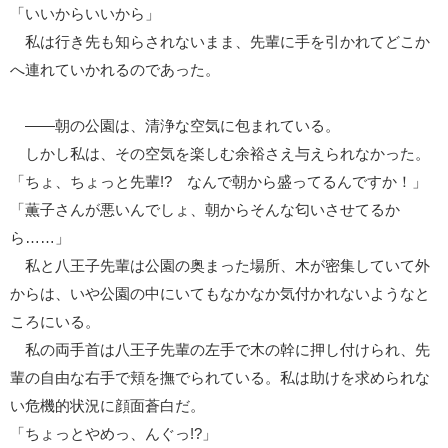
「いいからいいから」
私は行き先も知らされないまま、先輩に手を引かれてどこか
へ連れていかれるのであった。
――朝の公園は、清浄な空気に包まれている。
しかし私は、その空気を楽しむ余裕さえ与えられなかった。
「ちょ、ちょっと先輩!? なんで朝から盛ってるんですか！」
「薫子さんが悪いんでしょ、朝からそんな匂いさせてるか
ら……」
私と八王子先輩は公園の奥まった場所、木が密集していて外
からは、いや公園の中にいてもなかなか気付かれないようなと
ころにいる。
私の両手首は八王子先輩の左手で木の幹に押し付けられ、先
輩の自由な右手で頬を撫でられている。私は助けを求められな
い危機的状況に顔面蒼白だ。
「ちょっとやめっ、んぐっ!?」