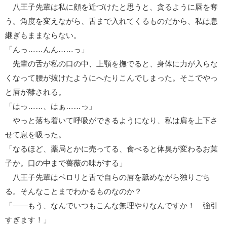
八王子先輩は私に顔を近づけたと思うと、貪るように唇を奪
う。角度を変えながら、舌まで入れてくるものだから、私は息
継ぎもままならない。
「んっ……んん……っ」
先輩の舌が私の口の中、上顎を撫でると、身体に力が入らな
くなって腰が抜けたようにへたりこんでしまった。そこでやっ
と唇が離される。
「はっ……、はぁ……っ」
やっと落ち着いて呼吸ができるようになり、私は肩を上下さ
せて息を吸った。
「なるほど、薬局とかに売ってる、食べると体臭が変わるお菓
子か。口の中まで薔薇の味がする」
八王子先輩はペロリと舌で自らの唇を舐めながら独りごち
る。そんなことまでわかるものなのか？
「――もう、なんでいつもこんな無理やりなんですか！ 強引
すぎます！」