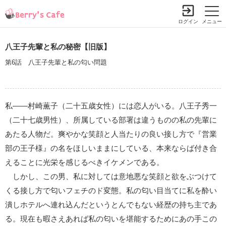
ログイン
メニュー
八王子先輩と私の秘密【旧版】
第6話 八王子先輩と私の匂い問題
私――村崎薫子（二十五歳女性）には恋人がいる。八王子秀一
（二十七歳男性）、所属している部署は違うものの私の先輩に
あたる人物だ。爽やかな笑顔と人当たりの良い接し方で『営業
部の王子様』の名をほしいままにしている、本来ならば付き合
えることに光栄を感じるべきイケメンである。
しかし、この男、私に対しては意地悪な笑顔と欲をぶつけて
くる接し方で匂いフェチのド変態。私の匂い目当てに私を酔い
潰しホテルへ連れ込んだというとんでもない経歴の持ち主であ
る。現在も暇さえあれば私の匂いを堪能するためにあの手この