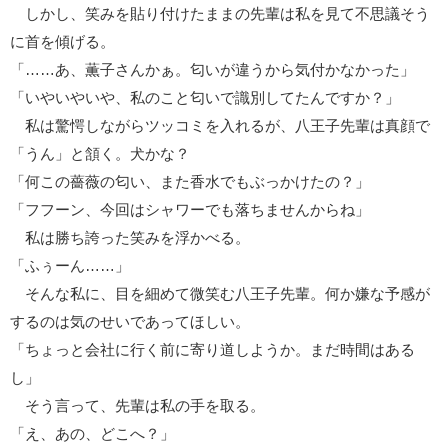
しかし、笑みを貼り付けたままの先輩は私を見て不思議そう
に首を傾げる。
「……あ、薫子さんかぁ。匂いが違うから気付かなかった」
「いやいやいや、私のこと匂いで識別してたんですか？」
私は驚愕しながらツッコミを入れるが、八王子先輩は真顔で
「うん」と頷く。犬かな？
「何この薔薇の匂い、また香水でもぶっかけたの？」
「フフーン、今回はシャワーでも落ちませんからね」
私は勝ち誇った笑みを浮かべる。
「ふぅーん……」
そんな私に、目を細めて微笑む八王子先輩。何か嫌な予感が
するのは気のせいであってほしい。
「ちょっと会社に行く前に寄り道しようか。まだ時間はある
し」
そう言って、先輩は私の手を取る。
「え、あの、どこへ？」