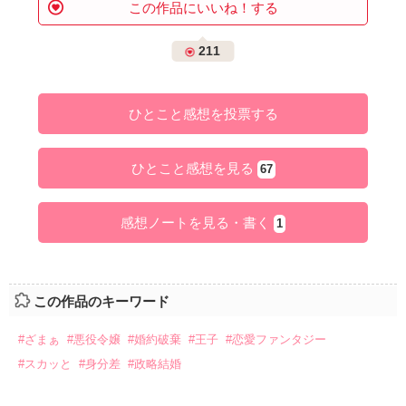
この作品にいいね！する
211
ひとこと感想を投票する
ひとこと感想を見る
67
感想ノートを見る・書く
1
この作品のキーワード
#ざまぁ
#悪役令嬢
#婚約破棄
#王子
#恋愛ファンタジー
#スカッと
#身分差
#政略結婚