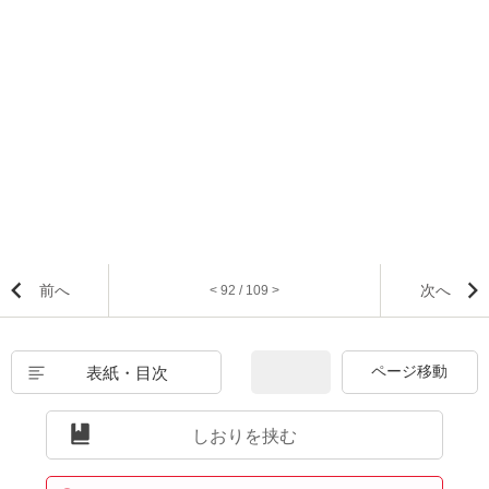
前へ
次へ
< 92 / 109 >
表紙・目次
しおりを挟む