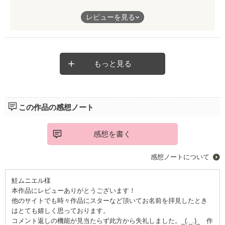
切なさと甘さがくせになります。元嫁が変態を撃退するところが
レビューを見る
スッキリで好きです。ラストは温かさも加わり好きな終わり方で
した
もっと見る
この作品の感想ノート
感想を書く
感想ノートについて
鮭ムニエル様
本作品にレビューありがとうございます！
他のサイトでも時々作品にスターなど頂いてお名前を拝見したとき
はとても嬉しく思っております。
コメント返しの機能が見当たらず此方から失礼しました。_(._.)_ 作