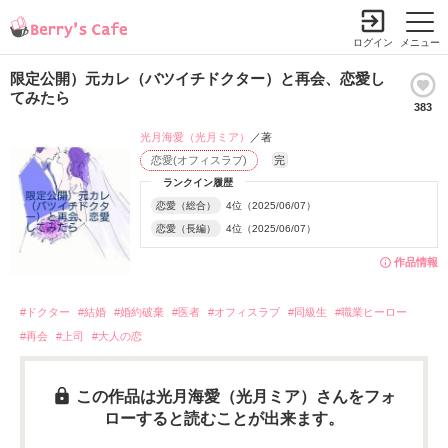
ログイン
メニュー
限定公開）元カレ（バツイチドクター）と再会、恋愛し
てみたら
383
光月海愛（光月ミア）
／著
恋愛(オフィスラブ)
完
ランクイン履歴
恋愛（総合）
4位（2025/06/07）
恋愛（長編）
4位（2025/06/07）
作品情報
#ドクター
#結婚
#婚約破棄
#医者
#オフィスラブ
#同級生
#職業ヒーロー
#再会
#上司
#大人の恋
この作品は光月海愛（光月ミア）さんをフォ
ローすると読むことが出来ます。