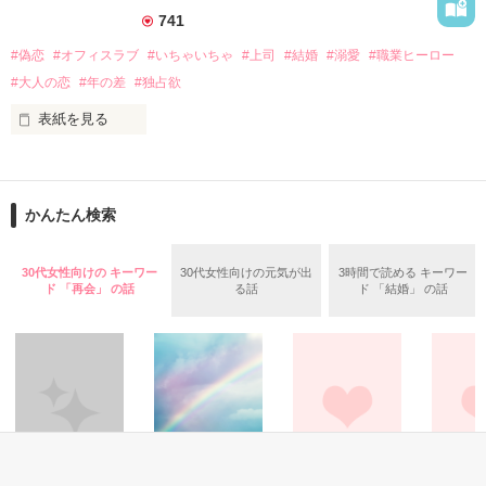
総務部勤務の女子社員

いい関係が築けるかもしれない……

741
×

#偽恋
#オフィスラブ
#いちゃいちゃ
#上司
#結婚
#溺愛
#職業ヒーロー
そして予想外に愛の証を授かった菜乃は……？

#大人の恋
#年の差
#独占欲
笛吹豊

2021/07/07～08/07 完結

笛吹製粉株式会社の次期社長

表紙を見る
2022/02/10 ベリーズ文庫として書籍化
片桐総合法律事務所の代表

あなたは私と家族を恨んでいるでしょう。

片桐 優聖(かたぎり ゆうせい）33歳

作品を読む
だから、この子を産むのは私のわがまま。

∞

かんたん検索
秘書兼事務スタッフ

それなのにどうして

深澤 心海(ふかざわ ここみ）26歳

私を妻にのぞむの？

30代女性向けの キーワー
30代女性向けの元気が出
3時間で読める キーワー
「恋人のフリをして」

ド 「再会」 の話
る話
ド 「結婚」 の話
＊＊＊＊＊

ある日、優聖から突然言い渡された、偽りの恋人依頼

2022.6.28〜7.3

戸惑いながらも、恋した人との甘い恋人ごっこに

清純な心海はドキドキしていたが･･･

次から次に現れる、同僚や学生時代の憧れの女性との

関係に嫉妬する

作品を読む
やがて、偽りは真実の恋人へと変わり･･･
