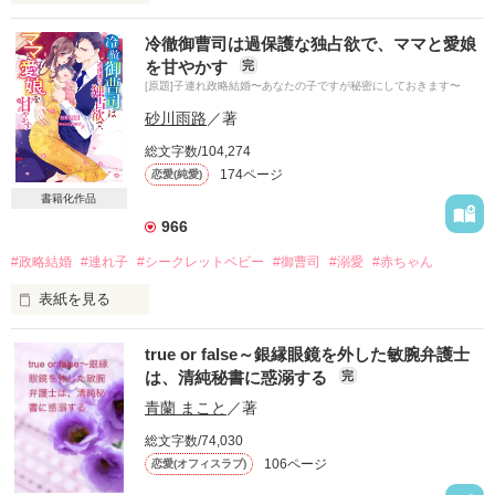
【文庫本とは内容が異なっております。結婚・出産後のふたり
冷徹御曹司は過保護な独占欲で、ママと愛娘
＼番外編／を30ページほど書き下ろしていますので、どうぞよ
を甘やかす
完
ろしくお願いいたします】

[原題]子連れ政略結婚〜あなたの子ですが秘密にしておきます〜
椎名虹輝（しいなこうき）34歳

砂川雨路
／著
航空会社『Nippon Airlines』

総文字数/104,274
社内史上最年少機長

174ページ
恋愛(純愛)
×

新川菜乃（しんかわなの）27歳

書籍化作品
空港グランドスタッフ

966
恋愛依存体質の菜乃は、過去の失敗から

#政略結婚
#連れ子
#シークレットベビー
#御曹司
#溺愛
#赤ちゃん
みずから恋愛を禁止している

表紙を見る
それなのに、どれだけ壁を作ろうとも

あらゆる手段を使って愛を囁く

true or false～銀縁眼鏡を外した敏腕弁護士
この気持ちを叶えられる

エリートパイロットの猛愛は止まらない

は、清純秘書に惑溺する
完
最初で最後の一夜

青蘭 まこと
／著
「菜乃が不安にならないように、全力で愛せばいいんだろ
あなたの子を身ごもった

う？」

総文字数/74,030
106ページ
恋愛(オフィスラブ)
私が疑心暗鬼にならないように

奥村明日海　

たくさんの愛情を注いでくれる彼となら
