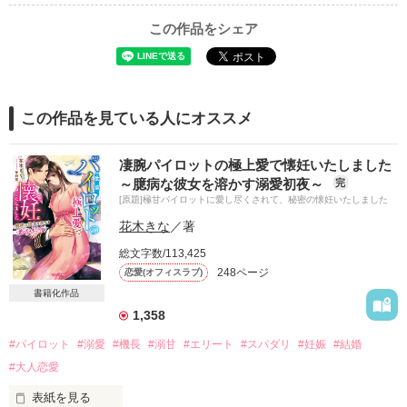
この作品をシェア
この作品を見ている人にオススメ
凄腕パイロットの極上愛で懐妊いたしました
～臆病な彼女を溶かす溺愛初夜～
完
[原題]極甘パイロットに愛し尽くされて、秘密の懐妊いたしました
花木きな
／著
総文字数/113,425
248ページ
恋愛(オフィスラブ)
書籍化作品
1,358
#パイロット
#溺愛
#機長
#溺甘
#エリート
#スパダリ
#妊娠
#結婚
#大人恋愛
表紙を見る