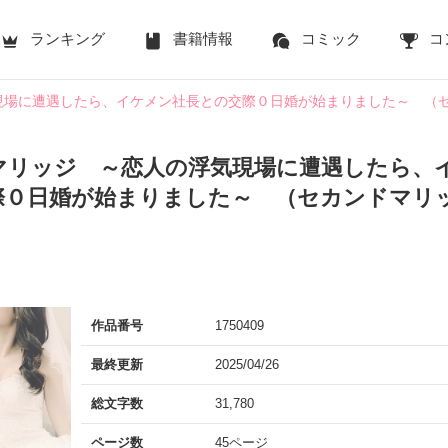
ランキング
書籍情報
コミック
コ
現場に遭遇したら、イケメン社長との交際０日婚が始まりました～ （
マリッジ ～恋人の浮気現場に遭遇したら、
際０日婚が始まりました～ （セカンドマリ
作品番号
1750409
最終更新
2025/04/26
総文字数
31,780
ページ数
45ページ