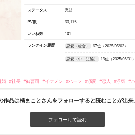
ステータス
完結
PV数
33,176
いいね数
101
ランクイン履歴
恋愛（総合）
67位（2025/05/02）
恋愛（中・短編）
13位（2025/05/01
日婚
#社長
#御曹司
#イケメン
#ハーフ
#溺愛
#恋人
#浮気
#
の作品は橘まことさんをフォローすると読むことが出来