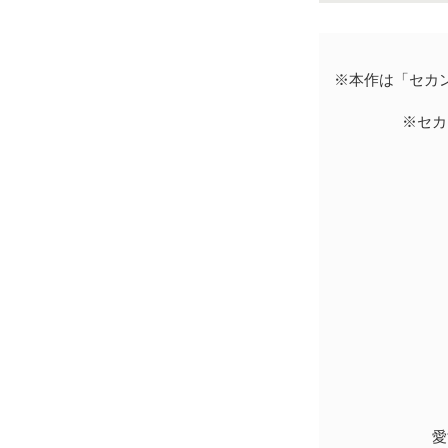
※本作は「セカ
※セカ
愛