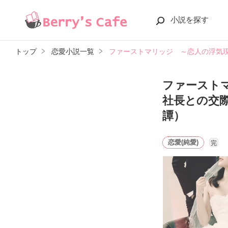
小説を探す
トップ
恋愛小説一覧
ファーストマリッジ ～恋人の浮気
ファースト
社長との交
譚）
恋愛(純愛)
完