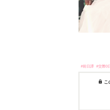
#前日譚
#交際0
こ