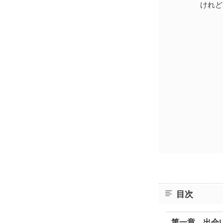
けれど
目次
第一章 出会