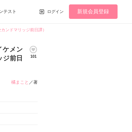
新規会員登録
ンテスト
ログイン
セカンドマリッジ前日譚）
イケメン
101
ッジ前日
橘まこと
／著