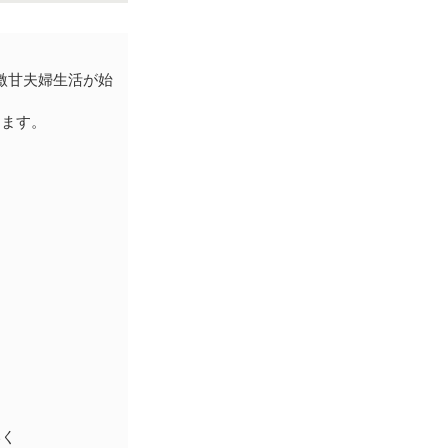
激甘夫婦生活が始
します。
いく