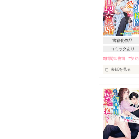
書籍化作品
コミックあり
#財閥御曹司
#契
表紙を見る
『で、どんなふ
円城寺　柾樹　
２８歳。医療財
自信満々の俺様
　　　　　×

望月　和葉　も
２５歳。料亭『