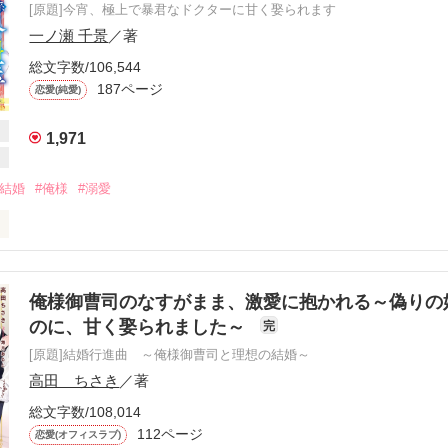
[原題]今宵、極上で暴君なドクターに甘く娶られます
一ノ瀬 千景
／著
総文字数/106,544
187ページ
恋愛(純愛)
1,971
約結婚
#俺様
#溺愛
うに抱かれたい？　可能なかぎり、ご要望に応じてやるよ。――奥さん』
えんじょうじ　まさき　

俺様御曹司のなすがまま、激愛に抱かれる～偽りの
閥円城寺グループの御曹司で凄腕の外科医。

のに、甘く娶られました～
完
男。

[原題]結婚行進曲 ～俺様御曹司と理想の結婚～
高田 ちさき
／著
総文字数/108,014
ちづき　かずは

芙蓉』の看板娘。元気と愛嬌が取り柄。

112ページ
恋愛(オフィスラブ)