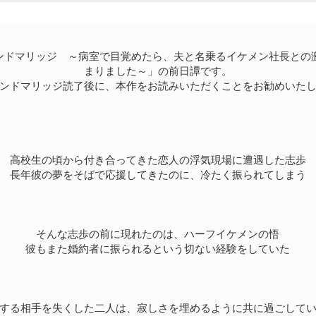
ンドマリッジ ～病室で目覚めたら、夫と名乗るイケメン社長との
まりました～」の前日譚です。
ンドマリッジ読了後に、本作をお読みいただくことをお勧めいた
高校生の頃から付き合ってきた恋人の浮気現場に遭遇した志歩
長年彼の夢をそばで応援してきたのに、冷たく振られてしまう
そんな志歩の前に現れたのは、ハーフイケメンの悟
彼もまた婚約者に振られるという切ない経験をしていた
する相手を失くした二人は、寂しさを埋めるように共に過ごして