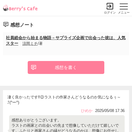
ログイン
メニュー
感想ノート
社員総会から始まる物語－サプライズ企画で出会った彼は、人気
スター
涼岡ミチ
/著
感想を書く
凄く良かったです‼️😉ラストの作家さんどうなるのか気になるぅ～
⤴️(^ー^)
ひめか
2025/05/08 17:36
感想ありがとうございます。
ラストの画家との出会いの先まで想像していただけて嬉しいで
す。ふたりと画家さんの縁がどうなるのかは、想像にお任せし