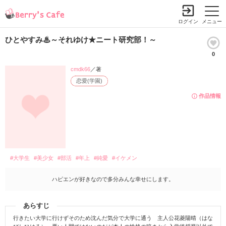
ログイン
メニュー
ひとやすみ♨～それゆけ★ニート研究部！～
0
cmdk66
／著
恋愛(学園)
作品情報
#大学生
#美少女
#部活
#年上
#純愛
#イケメン
ハピエンが好きなので多分みんな幸せにします。
あらすじ
行きたい大学に行けずそのため沈んだ気分で大学に通う 主人公花菱陽晴（はな