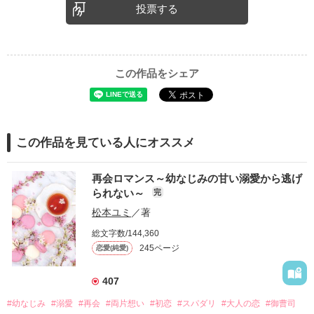
投票する
この作品をシェア
この作品を見ている人にオススメ
再会ロマンス～幼なじみの甘い溺愛から逃げ
られない～
完
松本ユミ
／著
総文字数/144,360
245ページ
恋愛(純愛)
407
#幼なじみ
#溺愛
#再会
#両片想い
#初恋
#スパダリ
#大人の恋
#御曹司