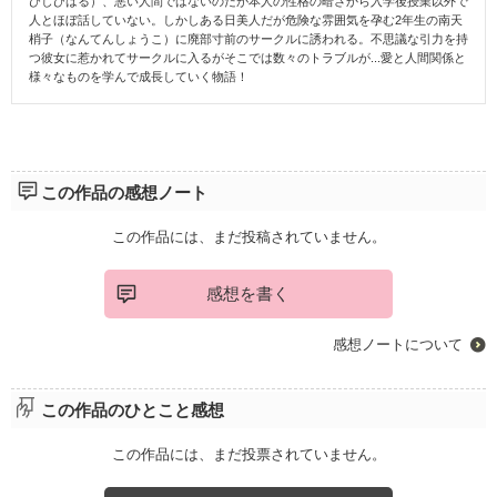
びしひはる）、悪い人間ではないのだが本人の性格の暗さから入学後授業以外で
人とほぼ話していない。しかしある日美人だが危険な雰囲気を孕む2年生の南天
梢子（なんてんしょうこ）に廃部寸前のサークルに誘われる。不思議な引力を持
つ彼女に惹かれてサークルに入るがそこでは数々のトラブルが...愛と人間関係と
様々なものを学んで成長していく物語！
この作品の感想ノート
この作品には、まだ投稿されていません。
感想を書く
感想ノートについて
この作品のひとこと感想
この作品には、まだ投票されていません。