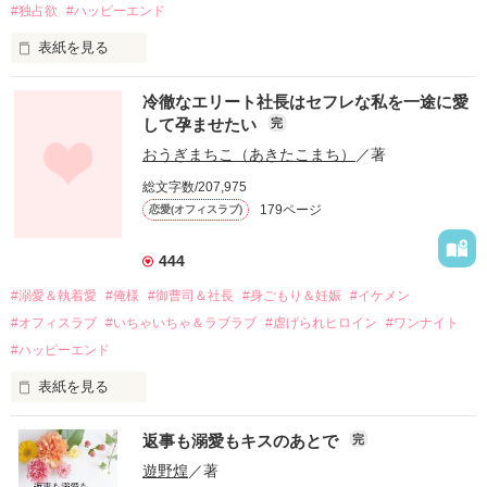
#独占欲
#ハッピーエンド
表紙を見る
冷徹なエリート社長はセフレな私を一途に愛
して孕ませたい
完
幼なじみの哲平に淡い恋心を抱いていた美桜。

おうぎまちこ（あきたこまち）
／著
しかし、ある出来事をきっかけに二人の関係は壊れてしまう。

総文字数/207,975
関係修復もできないまま、美桜は両親の離婚によって

179ページ
恋愛(オフィスラブ)
引っ越すことになり、哲平とも離れ離れになった。

それから約十二年後。

444
過去の傷から、二度と会いたくないと思っていた哲平に

#溺愛＆執着愛
#俺様
#御曹司＆社長
#身ごもり＆妊娠
#イケメン
運命のような再会を果たす。

#オフィスラブ
#いちゃいちゃ＆ラブラブ
#虐げられヒロイン
#ワンナイト
そして、ひょんなことから

#ハッピーエンド
酔った勢いで一夜を共にしてしまった。

表紙を見る
さらに、美桜が初めてだと知った哲平は

『責任をとる、結婚しよう』と真っ直ぐに告げてきた。

　おかしな噂を流されて前の職場でうまくいかなかった梅田美
戸惑う美桜とは裏腹に、好きという気持ちを隠すことなく

返事も溺愛もキスのあとで
完
桜は、海外で傷心旅行をしていたところ、日本人美青年と出会
甘やかしてくる。

い、酒の勢いもあり一夜限りの関係となる。

遊野煌
／著