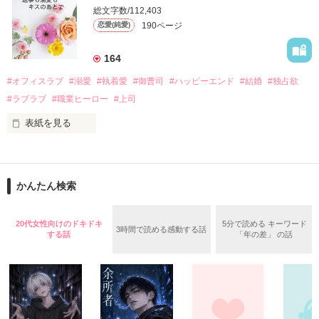
　帰国後、美桜は新しい職場でワンナイトした美青年と再会。
そんなある日、哲平は美桜がストーカー被害に

総文字数/112,403
なんと彼の正体は、とある財閥御曹司にも関わらず、一族を離
遭っていることを知る。

190ページ
恋愛(純愛)
れて起業した新進気鋭の実業家、社内でも冷徹だと評判な社長
美桜を守るため、哲平は同居を提案してきて――。

――御影恭司その人だったのだ――！

　なぜか恭司から飼い猫の世話係を命じられた美桜は、猫の世
164
話を口実にしばしば呼び出された上、二人はいわゆる身体だけ
夏木美桜(なつきみお)

#オフィスラブ
#溺愛
#執着愛
#御曹司
#ハッピーエンド
#結婚
#独占欲
✕

#ラブラブ
#職業ヒーロー
#上司
鳴海哲平 (なるみてっぺい)

表紙を見る
作品を読む
止まっていたはずの二人の時間が、再び動き出す。

舞川雛子（26）は大手お菓子メーカー、三日月製菓コーポレー
再会から始まる、溺愛ラブ。

ションの企画戦略室で働いている。

また雛子には2年前から付き合いはじめ、半年前から同棲を始
2026.6.5～2026.7.25

かんたん検索
めた、同期で恋人の石垣守（26）がいるのだが、後輩の姫原由
羅（24）との浮気が発覚した上、いつのまにか元カノにされて
いた。

20代女性向けのドキドキ
5分で読める キーワード
3時間で読める感動する話
守と由羅から『便利屋雛子』と馬鹿にされ、一人こっそり泣い
する話
「年の差」 の話
＊以前、公開していた話の改稿版です＊

ていた雛子に、企画戦略室の上司である雪瀬鷹哉（29）が
『──俺と結婚してくれないか』といきなりプロポーズをしてき
た上、同居まで提案してきて──？

鷹哉『宜しくな、俺の雛子』🦅

雛子『俺の……ひぃ、雛子？！！！』🐥
