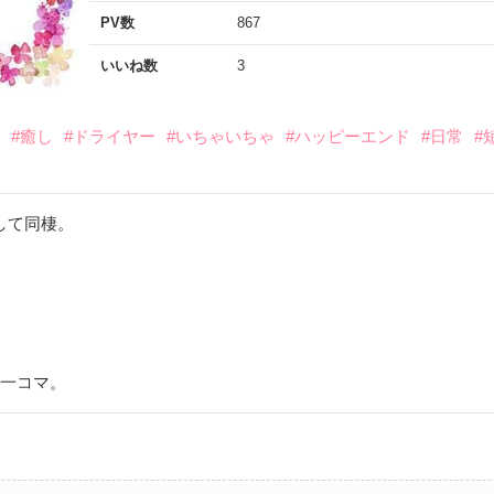
PV数
867
いいね数
3
棲
#癒し
#ドライヤー
#いちゃいちゃ
#ハッピーエンド
#日常
#
して同棲。
の一コマ。