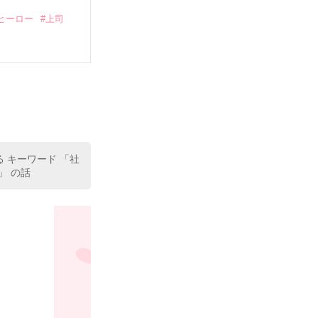
ヒーロー
#上司
いている。

（26）がいる
た。

室の上司である
、同居まで提案
る キーワード 「社
」 の話