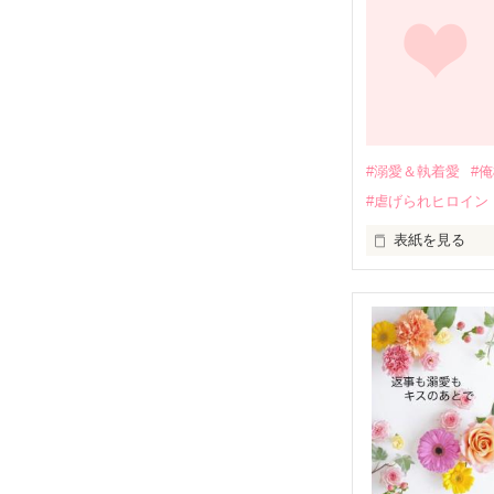
しかし、ある出
関係修復もでき
引っ越すことに
それから約十二
過去の傷から、
運命のような再
#溺愛＆執着愛
#
そして、ひょん
#虐げられヒロイン
酔った勢いで一
表紙を見る
さらに、美桜が
『責任をとる、
　おかしな噂を
戸惑う美桜とは
ろ、日本人美青
甘やかしてくる。
　帰国後、美桜
も関わらず、一
そんなある日、
人だったのだ―
遭っていること
　なぜか恭司か
美桜を守るため
夏木美桜(なつき
✕
