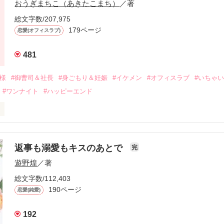
おうぎまちこ（あきたこまち）
／著
来事をきっかけに二人の関係は壊れてしまう。

ないまま、美桜は両親の離婚によって

総文字数/207,975
なり、哲平とも離れ離れになった。

179ページ
恋愛(オフィスラブ)
年後。

481
二度と会いたくないと思っていた哲平に

会を果たす。

俺様
#御曹司＆社長
#身ごもり＆妊娠
#イケメン
#オフィスラブ
#いちゃ
なことから

#ワンナイト
#ハッピーエンド
夜を共にしてしまった。

初めてだと知った哲平は

結婚しよう』と真っ直ぐに告げてきた。

流されて前の職場でうまくいかなかった梅田美桜は、海外で傷心旅行を
裏腹に、好きという気持ちを隠すことなく

年と出会い、酒の勢いもあり一夜限りの関係となる。



は新しい職場でワンナイトした美青年と再会。なんと彼の正体は、とあ
返事も溺愛もキスのあとで
完
族を離れて起業した新進気鋭の実業家、社内でも冷徹だと評判な社長―
哲平は美桜がストーカー被害に

遊野煌
／著
―！

を知る。

ら飼い猫の世話係を命じられた美桜は、猫の世話を口実にしばしば呼び
、哲平は同居を提案してきて――。

総文字数/112,403
190ページ
恋愛(純愛)
みお)

192
作品を読む