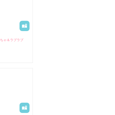
いちゃ＆ラブラブ
していたとこ
る財閥御曹司に
―御影恭司その
出された上、二