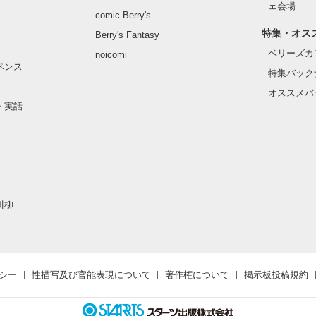
ェ会場
comic Berry's
特集・オス
Berry's Fantasy
ベリーズカ
noicomi
ペンス
特集バック
オススメバ
・実話
川柳
シー
性描写及び官能表現について
著作権について
掲示板投稿規約