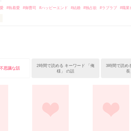
みてっぺい)

溺愛
#執着愛
#御曹司
#ハッピーエンド
#結婚
#独占欲
#ラブラブ
#職業
ずの二人の時間が、再び動き出す。

、溺愛ラブ。

）は大手お菓子メーカー、三日月製菓コーポレーションの企画戦略室で働
7.25

年前から付き合いはじめ、半年前から同棲を始めた、同期で恋人の石垣守
姫原由羅（24）との浮気が発覚した上、いつのまにか元カノにされてい
便利屋雛子』と馬鹿にされ、一人こっそり泣いていた雛子に、企画戦略
）が『──俺と結婚してくれないか』といきなりプロポーズをしてきた上
ていた話の改稿版です＊

2時間で読める キーワード 「俺
3時間で読め
俺の雛子』🦅

る不思議な話
様」 の話
長
ひぃ、雛子？！！！』🐥

上司が見せる素顔は、なぜか想像以上に甘くて……🐥💓🦅

作品を読む
用の画像も全てフリー素材です。

.6.3〜7.20完結です。　

にて恋愛トレンド1位でした〜良かったら読んで頂けると嬉しいです。