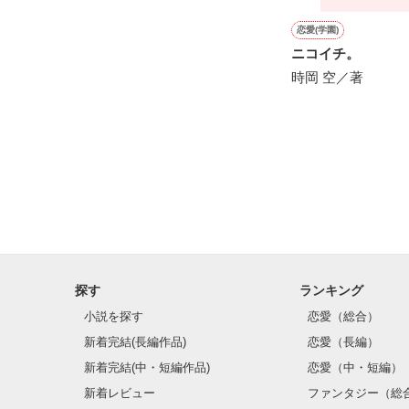
恋愛(学園)
ニコイチ。
時岡 空／著
探す
ランキング
小説を探す
恋愛（総合）
新着完結(長編作品)
恋愛（長編）
新着完結(中・短編作品)
恋愛（中・短編）
新着レビュー
ファンタジー（総