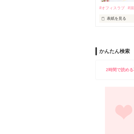
鳴海哲平 (なる
#オフィスラブ
#
止まっていたは
表紙を見る
再会から始まる
舞川雛子（26
2026.6.5～2026.
また雛子には2
のだが、後輩の
守と由羅から『
かんたん検索
雪瀬鷹哉（29
＊以前、公開し
してきて──？

鷹哉『宜しくな、
2時間で読め
雛子『俺の……
シゴデキで冷徹な
※表紙も作中使
※執筆期間2026
※他サイトさん