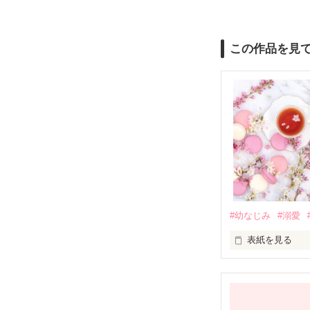
この作品を見
#幼なじみ
#溺愛
表紙を見る
幼なじみの哲平