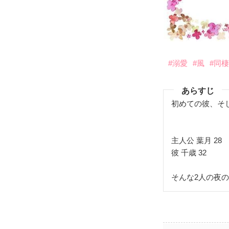
#溺愛
#風
#同
あらすじ
初めての彼、そ
主人公 葉月 28
彼 千歳 32
そんな2人の夜