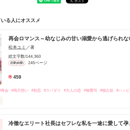
ている人にオススメ
再会ロマンス～幼なじみの甘い溺愛から逃げられ
松本ユミ
／著
総文字数/144,360
245ページ
恋愛(純愛)
459
#再会
#両片想い
#初恋
#スパダリ
#大人の恋
#御曹司
#独占欲
#ハッ
冷徹なエリート社長はセフレな私を一途に愛して孕
に淡い恋心を抱いていた美桜。
