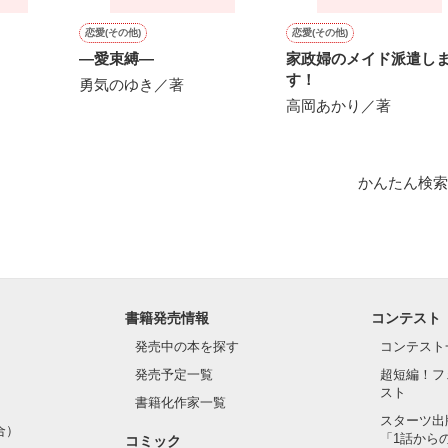
作品を読む
恋愛(その他)
恋愛(その他)
―愛束縛―
家政婦のメイド派遣し
す！
勇気のゆき／著
高岡あかり／著
かんたん検索
書籍発売情報
コンテスト
発売中の本を探す
コンテスト
発売予定一覧
超短編！フ
スト
書籍化作家一覧
スターツ出
合）
「1話から
コミック