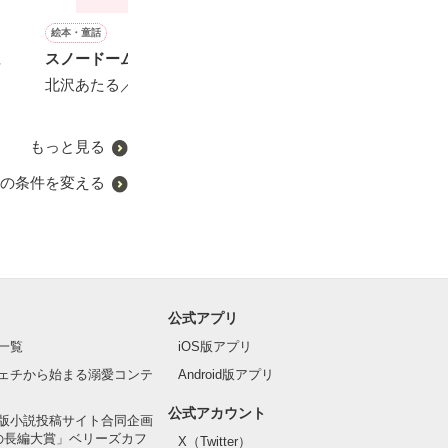
絵本・童話
恋愛(オフィスラブ)
ホラー・オカルト
恋愛(純愛)
ま
スノードームと恋の魔法
ネトゲ女子は社長の求愛を
秘密の相談室
あなたの心にい
拒む《宮ノ入シリーズ②》
(完)
北沢あたる／著
柚岐はると／著
椿蛍／著
**あい**／著
もっと見る
の条件を変える
公式アプリ
一覧
iOS版アプリ
ェチから始まる溺愛コンテ
Android版アプリ
公式アカウント
版小説投稿サイト合同企画
の長編大賞」ベリーズカフ
X（Twitter）