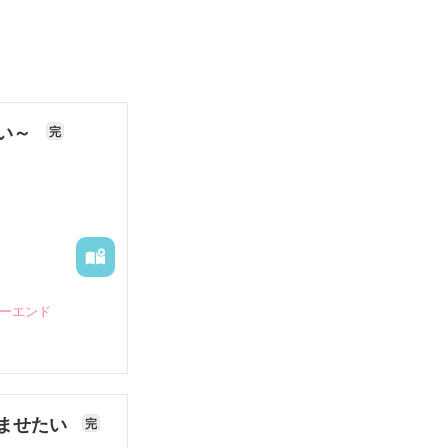
ない～
完
ピーエンド
ませたい
完