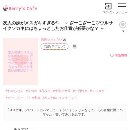
ログイン
メニュー
友人の妹がメスガキすぎる件 ～ ざーこざーこ♡ウルサ
イクソガキにはちょっとしたお仕置が必要かな？ ～
3
徳田タクト卍
／著
恋愛(ラブコメ)
完
作品情報
#わからせる
#年の差
#高校生
#小学生女児
#一目惚れ
#メスガキ
#ざーこざーこ♡
#童貞
#友人の妹
#ロリコン？
｢メスガキ｣ってワードにハマって（そういうモノじゃなくて、その言葉に謎にハ
マッた）書いてみたお話です。
あらすじ