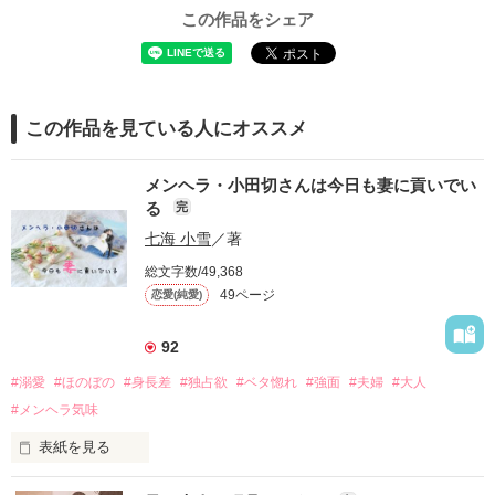
この作品をシェア
この作品を見ている人にオススメ
メンヘラ・小田切さんは今日も妻に貢いでい
る
完
七海 小雪
／著
総文字数/49,368
49ページ
恋愛(純愛)
92
#溺愛
#ほのぼの
#身長差
#独占欲
#ベタ惚れ
#強面
#夫婦
#大人
#メンヘラ気味
表紙を見る
眉目秀麗・文武両道。
