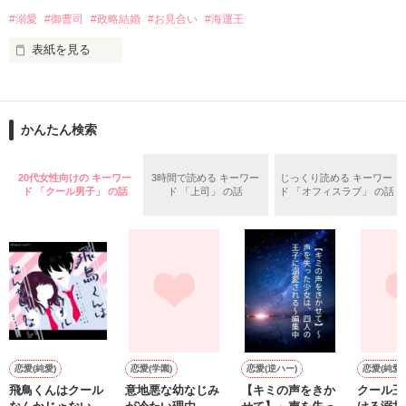
▼scene Ⅱ

〜そんな夫婦の、ほのぼの物語〜

#溺愛
#御曹司
#政略結婚
#お見合い
#海運王
「この手術を成功させたら、どんなご褒美をくれる？」

表紙を見る
「ご褒美がないとやらないんですか」

■■極上四天王シリーズ■■

～　試し読みになります　～

▼scene Ⅲ

かんたん検索
「終わるまで、お預けです」

小田切　亜夢

(おだきり　あむ)

父が経営するホテルへの就職が決まっている私。

「焦らすねぇ。でも焦らしプレイも僕好きだよ？」

✕

20代女性向けの キーワー
3時間で読める キーワー
じっくり読める キーワー
だけど入社目前のある日、命じられたのは…

小田切　翠李

ド 「クール男子」 の話
ド 「上司」 の話
ド 「オフィスラブ」 の話
経営難から会社を救うための政略結婚だった。

「プレイって言うのやめてください」

(おだきり　すい)

絶対に逃げられない豪華客船でのお見合い。

そこで出会ったのは、すべての乗客の目を奪う極上御曹司
▽scene Ⅳ

で…!?

「そうやってふざけるから、信じられないんです！」

この物語は、フィクションで作者の妄想物語です。

「えー？」

不快な点があるかもですが、良ければ読んでいただけると嬉し
＊＊＊＊＊＊＊＊

いです。

ホテル運営会社の社長令嬢

上原和泉（うえはら いずみ）

この物語は、大人の恋愛物語です。

恋愛(純愛)
恋愛(学園)
恋愛(逆ハー)
恋愛(純愛)
✕

飛鳥くんはクール
意地悪な幼なじみ
【キミの声をきか
クール王
世界トップクラスの海運会社・CEO

それを踏まえた上でお願いします。
