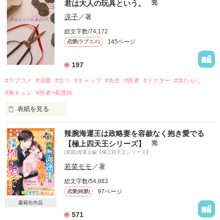
君は大人の玩具という。
完
何もかも完璧にこなす、スパダリ。

凉子
／著
総文字数/74,172
―――小田切 亜夢―――

145ページ
恋愛(ラブコメ)
背が高く、ガタイもいい。

更に強面で、裏の世界の人と間違えられる程だ。

197
性格もクールで、基本的には淡々としている。

#ラブコメ
#溺愛
#甘々
#ギャップ
#先生
#医者
#ドクター
#女たらし
友人も片手で数えられる程しかいない…

#胸キュン
#医者×看護師
…というより誰も安易に近づかない。

表紙を見る
そんな彼には、例外がある。

辣腕海運王は政略妻を容赦なく抱き愛でる
【極上四天王シリーズ】
完
[原題]海運王編【極上四天王シリーズ】
▼scene Ⅰ

「きょんちゃーん‼会いたかったよーッ♡」

それは、妻の翠李に対してだ。

若菜モモ
／著
総文字数/54,883
「さっさと帰ってください」

妻に対してだけは、全てが180度違う。

97ページ
恋愛(純愛)
「相変わらずクール！でも好きッ‼」

書籍化作品
571