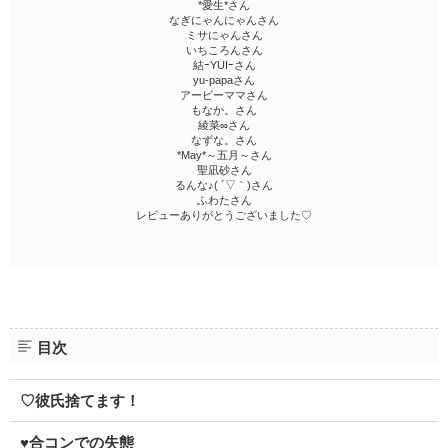
*愛生*さん
なぎにゃんにゃんさん
ミサにゃんさん
いちころんさん
結ｰYUIｰさん
yu-papaさん
アービーママさん
もなか。さん
綾菜∞さん
なずな。さん
*May*～五月～さん
聖凪砂さん
るんな♪( ´▽｀)さん
ふわたさん
レビューありがとうございました♡
目次
♡彼氏捨てます！
♥合コンでの失態