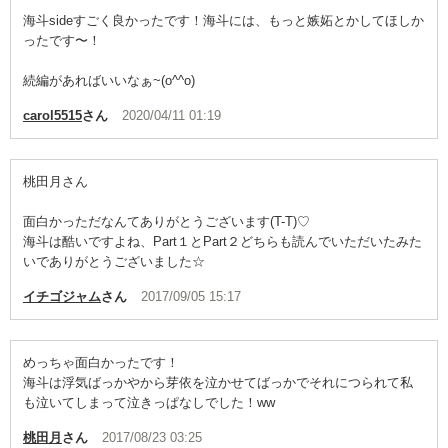
海斗sideすごく良かったです！海斗には、もっと嫉妬とかしてほしか
ったです〜！
続編があればいいなぁ~(o^^o)
carol5515
さん
2020/04/11 01:19
桃田月さん
面白かっただなんてありがとうございます(T-T)♡
海斗は酷いですよね、Part１とPart２どちらも読んでいただいたみた
いでありがとうございました☆
イチゴジャム
さん
2017/09/05 15:17
めっちゃ面白かったです！
海斗は浮気ばっかやから芽依を泣かせてばっかでそれにつられて私
も泣いてしまって泣きっぱなしでした！ww
桃田月
さん
2017/08/23 03:25