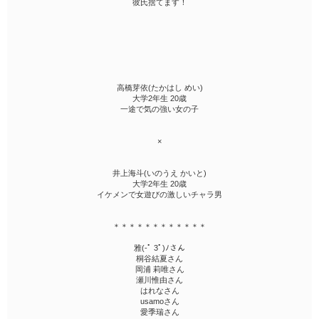
彼氏捨てます！
高橋芽依(たかはし めい)
大学2年生 20歳
一途で気の強い女の子
×
井上海斗(いのうえ かいと)
大学2年生 20歳
イケメンで女遊びの激しいチャラ男
＊＊＊＊＊＊＊＊＊＊＊＊
雅(-ﾟ 3ﾟ)ﾉさん
桐谷結夏さん
岡浦 莉唯さん
瀬川惟由さん
はれなさん
usamoさん
愛季瑞さん