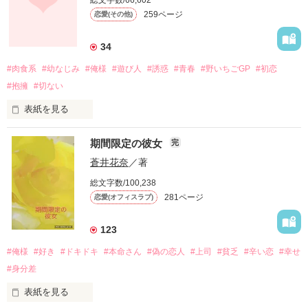
総文字数/66,602
259ページ
恋愛(その他)
…私は、いつも不安で堪らないんだ。

34
#肉食系
#幼なじみ
#俺様
#遊び人
#誘惑
#青春
#野いちごGP
#初恋
#抱擁
#切ない
表紙を見る
北川遥斗

期間限定の彼女
完
夜な夜な隣りの部屋から

蒼井花奈
／著
聞こえて来る男女の怪しい声

総文字数/100,238
×

281ページ
恋愛(オフィスラブ)
文句を言おうと部屋へ行くと

部屋から出て来たのは

123
#俺様
#好き
#ドキドキ
#本命さん
#偽の恋人
#上司
#貧乏
#辛い恋
#幸せ
六年前離れ離れになった

桜庭優芽

#身分差
五つ上の幼なじみだった。

表紙を見る