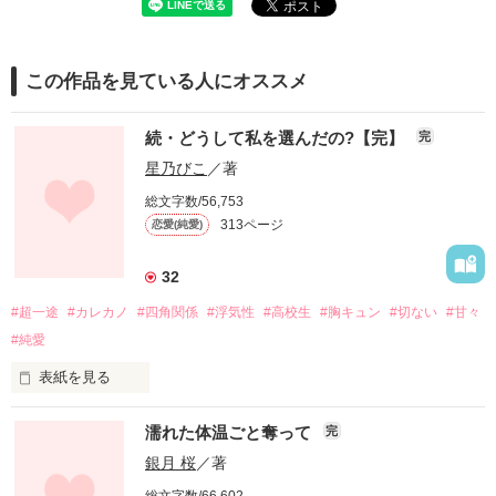
この作品を見ている人にオススメ
続・どうして私を選んだの?【完】
完
星乃びこ
／著
総文字数/56,753
313ページ
恋愛(純愛)
32
#超一途
#カレカノ
#四角関係
#浮気性
#高校生
#胸キュン
#切ない
#甘々
#純愛
表紙を見る
濡れた体温ごと奪って
完
――…遥斗くんは…不安を感じたことはないの?

銀月 桜
／著