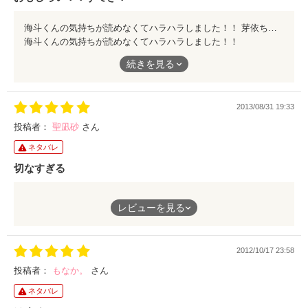
海斗くんの気持ちが読めなくてハラハラしました！！ 芽依ちゃんの一方通行がいつまでつづくのか、もしくは海斗くんがヒーローじゃないのかとも思って、続きが気になる作品でした！！！ 話の感じも面白くて、見てて楽しかったです！ それにキャラクターたちも個性があってキャラが濃いというか…特に多恵ちゃん面白かったです笑 ワイルドガールだなと思いました笑 すごく話がどストライクすぎて、何度でも読み返したいです！読み返します！！！ありがとうございました〜
海斗くんの気持ちが読めなくてハラハラしました！！
続きを見る
芽依ちゃんの一方通行がいつまでつづくのか、もしくは海斗くん
がヒーローじゃないのかとも思って、続きが気になる作品でし
た！！！
2013/08/31 19:33
話の感じも面白くて、見てて楽しかったです！
それにキャラクターたちも個性があってキャラが濃いというか…
投稿者：
聖凪砂
さん
特に多恵ちゃん面白かったです笑
ネタバレ
ワイルドガールだなと思いました笑
切なすぎる
すごく話がどストライクすぎて、何度でも読み返したいです！読
み返します！！！ありがとうございました〜
女癖の悪い、浮気しまくりの彼氏を見限って、前に進もうとする
レビューを見る
芽依。
だけど、実際は自分から振ったはずなのに、傷ついたのは自分。
2012/10/17 23:58
前に進むために別れたはずが、何度となく関わる海斗。
そして、新たな恋を始めた芽依はまたも、傷つけられることに
投稿者：
もなか。
さん
――…
ネタバレ
あまりにも切なすぎる展開の連続に、読むのが苦しいほどでし