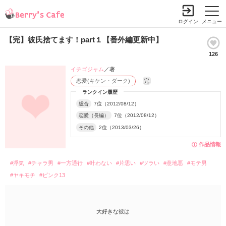
ログイン
メニュー
【完】彼氏捨てます！part１【番外編更新中】
126
イチゴジャム
／著
恋愛(キケン・ダーク)
完
ランクイン履歴
総合
7位（2012/08/12）
恋愛（長編）
7位（2012/08/12）
その他
2位（2013/03/26）
作品情報
#浮気
#チャラ男
#一方通行
#叶わない
#片思い
#ツラい
#意地悪
#モテ男
#ヤキモチ
#ピンク13
大好きな彼は