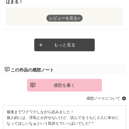
た。
はまる！
これでもかというほど、傷つく展開の連続で、主人公である芽依
が可哀想すぎました。
もう何回も読んでます笑
だけど、最後は幸せになれてよかったです。
レビューを見る
すごくいいですφ(゜゜)ノ゜大好きです！どはまりしました！
芽依と海斗のその後が気になります！
もっと見る
この作品の感想ノート
感想を書く
感想ノートについて
最後までワクワクしながら読みました！
個人的には、浮気とか許せないけど、読んでるうちに２人に幸せに
なってほしいなぁという気持ちでいっぱいでした^ ^