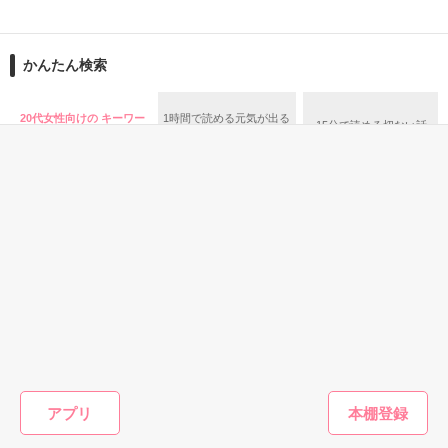
始めは ただの上司…だった

六年後の再会では

かんたん検索
あたしは貧乏人…そして養女

あなたには沢山の彼女がいて…

高校3年生になった2人。

最悪の家庭環境

いつかこの家を出てやる！

あなたも私もあの頃とは

20代女性向けの キーワー
1時間で読める元気が出る
15分で読める切ない話
そのお金欲しくて お金が貯まるまで

ド 「御曹司」 の話
話
と夜のバイト掛け持ちしてる

変わってしまってた…

ようやく、気持ちが伝わったはずなのにまたしても、不穏な影
その あたしの秘密が上司にバレて

が…!?

黙ってる代わりに

沢山の女がいるけれど

『オレの彼女になれ』

仕事上ワイルドな幼なじみ

×

交換条件で 偽の恋人になってしまった。

幼なじみに今も初恋している

訳あり女子高生

＊＊＊＊＊

恋愛(キケン・ダーク)
恋愛(純愛)
恋愛(キケン・ダーク)
恋愛(キケ
ダメなのに…好きになってしまう

身代わり少女は、
イケメン御曹司が
悪女は果てない愛
噛んで、D
闇夜の帝王の愛に
初めての恋をし
に抱かれる
あの時の苦い思い出も

三好朱珠
溺れる。
て、天然でかわい
柊乃なや／著
なぜダメか？

い女の子に振り回
雪乃もなか／著
月瀬まは／著
それは

アプリ
今感じているこの時も

『どうして私を選んだの?』の続きのお話となります。

されちゃう話。
本命さんがいるから…。
