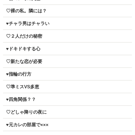
♡裸の私。隣には？
♥チャラ男はチャラい
♡２人だけの秘密
♥ドキドキする心
♡新たな恋が必要
♥指輪の行方
♡準ミスVS多恵
♥四角関係？？
♡どしゃ降りの夜に
♥元カレの部屋で×××