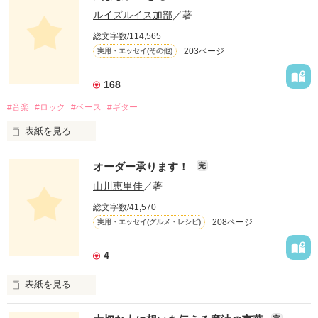
ルイズルイス加部
／著
総文字数/114,565
203ページ
実用・エッセイ(その他)
168
#音楽
#ロック
#ベース
#ギター
表紙を見る
オーダー承ります！
完
山川恵里佳
／著
どういうふうに生きるとかはあまり考えていなかったよ。

総文字数/41,570
208ページ
実用・エッセイ(グルメ・レシピ)
自分が楽しいこと、好きなことだけやってきたね。

4
この物語は自分の体験をもとに綴ったフィクションです。

表紙を見る
「オーダー承ります！」は、
