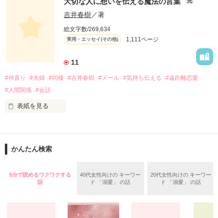
大切な人に想いを伝える魔法の言葉
完
お昼のTV番組『ありがとッ！』（テレビ神奈川）

にて、山川恵里佳さんがオススメの料理を

吉井春樹
／著
紹介する人気コーナー。

総文字数/269,634
毎週番組への問い合わせが絶えないという、

作品を読む
1,111ページ
実用・エッセイ(その他)
この話題のレシピを山川さんが

「Berry's Cafe」で連載します！

11
身近な食材を使用したメニューには、

#仲直り
#夫婦
#同棲
#吉井春樹
#メール
#気持ち伝える
#遠距離恋愛
いつもの一品として気軽に取り入れられる

簡単便利なアイデアが満載。

#人間関係
#会話
しかも「Berry's Cafe」限定で、

ご主人・おさるさんの感想や、

表紙を見る
お子さんの反応も聞けちゃうので、

大切なあの人に食べさせたい時の

コピーライターとして徹夜つづきの日々を過ごすかたわら、妻
参考にもぜひどうぞ！
へのメッセージを書きつづっていたブログが人気となり、 多く
かんたん検索
の女性読者の共感を呼んだことで『しあわせが、しあわせを、
みつけてきた。』で2004年に作家デビューした吉井春樹さん。

作品を読む
5分で読めるワクワクする
40代女性向けの キーワー
20代女性向けの キーワー
この作品は吉井さん直伝の、気持ちをもっと上手に伝える、こ
話
ド 「溺愛」 の話
ド 「溺愛」 の話
とばの幸せな使い方ガイド。

「ありがとう」「すきです」「ごめんなさい」「だいじょう
ぶ」「よくできました」など、大切な誰かに感謝や好意、励ま