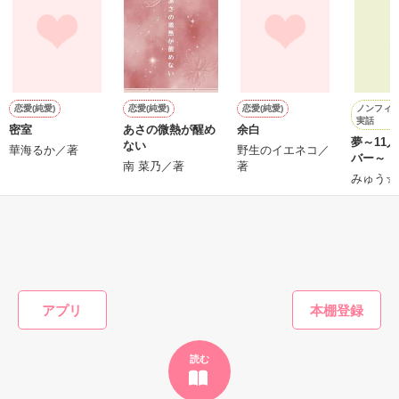
しのメッセージを伝える小さなテクニックについて解説すると
ともに、その言葉を用いることで自分自身を見つめるきっかけ
も促してくれる、「気持ちの伝え方」「自分らしさの磨き方」
ノンフィ
恋愛(純愛)
恋愛(純愛)
恋愛(純愛)
実話
作品を読む
密室
あさの微熱が醒め
余白
夢～11
ない
華海るか／著
野生のイエネコ／
バー～
南 菜乃／著
著
みゅう☆
もっと見る
かんたん検索の条件を変える
アプリ
読む