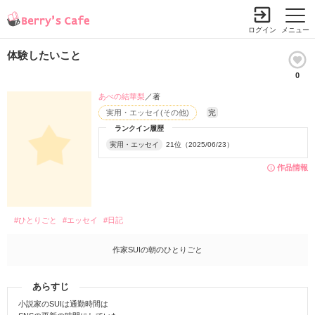
ログイン
メニュー
体験したいこと
0
あべの結華梨
／著
実用・エッセイ(その他)
完
ランクイン履歴
実用・エッセイ
21位（2025/06/23）
作品情報
#ひとりごと
#エッセイ
#日記
作家SUIの朝のひとりごと
あらすじ
小説家のSUIは通勤時間は