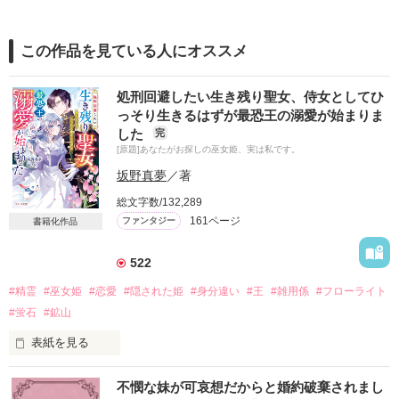
この作品を見ている人にオススメ
処刑回避したい生き残り聖女、侍女としてひ
っそり生きるはずが最恐王の溺愛が始まりま
した
完
[原題]あなたがお探しの巫女姫、実は私です。
坂野真夢
／著
総文字数/132,289
161ページ
ファンタジー
書籍化作品
522
#精霊
#巫女姫
#恋愛
#隠された姫
#身分違い
#王
#雑用係
#フローライト
#蛍石
#鉱山
表紙を見る
不憫な妹が可哀想だからと婚約破棄されまし
かつてフローライトの精霊に愛された国と言われたボーフォー