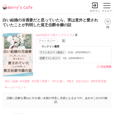
ログイン
メニュー
白い結婚の冷遇妻だと思っていたら、実は意外と愛され
ていたことが判明した貧乏伯爵令嬢の話
72
ayame@キス係コミカライズ
／著
ファンタジー
完
ランクイン履歴
ファンタジー（総合）
11位（2025/09/17）
恋愛ファンタジー
7位（2025/09/17）
作品情報
#白い結婚
#冷遇妻
#冷遇？厚遇？
#すれ違い
#貧乏
#ほのぼの
#異世界恋愛
#ハッピーエンド
誤解に誤解を重ねたすれ違い夫婦が仲良し夫婦となるまでの、あれやこれやの物
語。