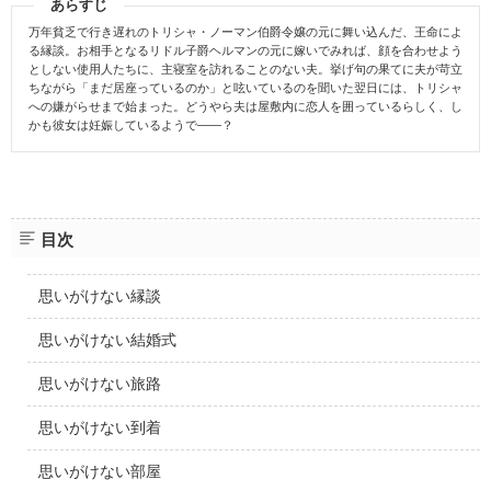
あらすじ
万年貧乏で行き遅れのトリシャ・ノーマン伯爵令嬢の元に舞い込んだ、王命によ
る縁談。お相手となるリドル子爵ヘルマンの元に嫁いでみれば、顔を合わせよう
としない使用人たちに、主寝室を訪れることのない夫。挙げ句の果てに夫が苛立
ちながら「まだ居座っているのか」と呟いているのを聞いた翌日には、トリシャ
への嫌がらせまで始まった。どうやら夫は屋敷内に恋人を囲っているらしく、し
かも彼女は妊娠しているようで——？
目次
思いがけない縁談
思いがけない結婚式
思いがけない旅路
思いがけない到着
思いがけない部屋