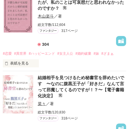
たが、私のことは可哀想だと思われなかった
ト公国

のですか？
完
しかし、いつしかフローライトが採れなくなり、国は衰退して
いった。

木山楽斗
／著
総文字数/112,604
難民を保護していた隣国レッドメイン王国は、第三王子ルーク
を大将として軍を編成し、

317ページ
ファンタジー
ボーフォート公国を征服する。

304
王となったルークの善政のおかげで日々の暮らしは送れるよう
になったが、まだまだ復興したとは言いずらい。

#恋愛
#異世界
#ハッピーエンド
#女主人公
#婚約破棄
#妹
#ざまぁ
そこでルークは、２０年前に失踪した精霊と話ができるという
表紙を見る
巫女姫を探そうとする。

子爵令嬢であるイルリアは、婚約者から婚約破棄された。

一方、メイドのアメリは、ひょんなことからルークの雑用係に
結婚相手を見つけるため秘書官を辞めたいで
彼は、イルリアの妹が婚約破棄されたことに対してひどく心を
任命される。

す 〜なのに腹黒王子が「好きだ」なんて言
痛めており、そんな彼女を救いたいと言っているのだ。

って邪魔してくるのですが！？〜【電子書籍
若くてイケメンな王に仕えたいメイドはいっぱいいるのになぜ
化決定】
完
混乱するイルリアだったが、婚約者は妹と仲良くしている。

自分なのか。

そんな二人に押し切られて、イルリアは引き下がらざるを得な
秘密を抱えるアメリは、頭を抱えていた。

菜々
／著
かった。

総文字数/120,830
だってそう。実はアメリは巫女姫の娘。

当然イルリアは、婚約者と妹に対して腹を立てていた。

そして、精霊の声が聞こえるのだから──。

318ページ
ファンタジー
そんな彼女に声をかけてきたのは、公爵令息であるマグナード
だった。
