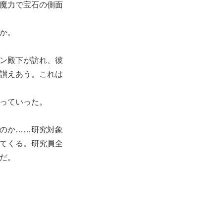
魔力で宝石の側面
か。
ン殿下が訪れ、彼
讃えあう。これは
っていった。
のか……研究対象
てくる。研究員全
だ。