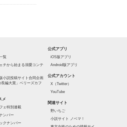
公式アプリ
一覧
iOS版アプリ
ェチから始まる溺愛コンテ
Android版アプリ
公式アカウント
版小説投稿サイト合同企画
の長編大賞」ベリーズカフ
X（Twitter）
YouTube
スメ
関連サイト
フェ特別連載
野いちご
ナンバー
小説サイト ノベマ！
ックナンバー
東京女性のための情報サイ