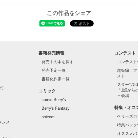
この作品をシェア
書籍発売情報
コンテスト
発売中の本を探す
コンテスト
発売予定一覧
超短編！フ
スト
書籍化作家一覧
スターツ出
合）
「1話から
コミック
ェ会場
comic Berry's
特集・オス
Berry's Fantasy
ベリーズカ
noicomi
ペンス
特集バック
オススメバ