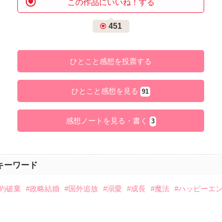
この作品にいいね！する
451
ひとこと感想を投票する
ひとこと感想を見る
91
感想ノートを見る・書く
3
キーワード
婚約破棄
#政略結婚
#国外追放
#溺愛
#成長
#魔法
#ハッピーエ