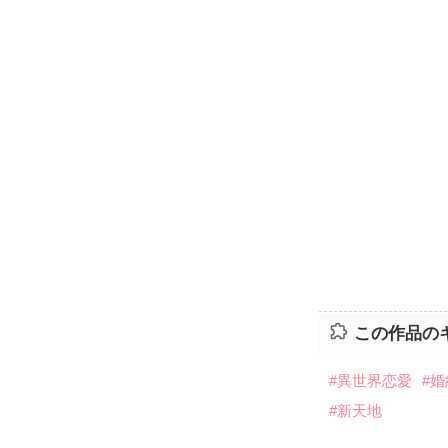
この作品の
#異世界恋愛
#
#新天地