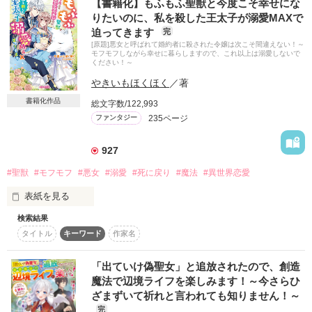
【書籍化】もふもふ聖獣と今度こそ幸せにな
決められたレールではなく、

「今から、俺ん家ね」

りたいのに、私を殺した王太子が溺愛MAXで
自分の足で人生を切り拓きたい

作品を読む
迫ってきます
完
「え？……わ、私……そんな、初めて会った人とそんな
[原題]悪女と呼ばれて婚約者に殺された令嬢は次こそ間違えない！～
無能な自分に、いったい何が出来るのか

モフモフしながら幸せに暮らしますので、これ以上は溺愛しないで
事……」

ください！～
自分の力で幸せを掴めるのか

「何にもしないよ、多分ね」

やきいもほくほく
／著
書籍化作品
総文字数/122,993
悩みながらも歩き続ける

235ページ
ファンタジー
ーーーー野良猫のミャーをきっかけに、憧れていた、23時の王
これは、そんな一人の女の子の物語

子様に拾われた美弥は、ベッドの上でシンデレラの様な、甘い
魔法にかけられる。

927
✨読んで下さった皆様、

いいね！やひとこと感想を下さった皆様も、

#聖獣
#モフモフ
#悪女
#溺愛
#死に戻り
#魔法
#異世界恋愛
本当にありがとうございます✨

※性描写あります。先頭★印つけていますので、苦手な方は回
表紙を見る
れ右、願います。

しゃと様、チャマ様、☆★くぅ♪★☆様、

※画像はフリー素材です。

検索結果
ここは神獣に守られているロドアルード王国。

素敵なレビューをありがとうございます！

※鮭ムニエル様、素敵なレビューを有難う御座います♪
タイトル
キーワード
作家名
貴族達は聖獣と契約して力を使う。

感想ノートにお礼を書かせて頂きました♡

フランチェスカ・エディマーレは男爵家の令嬢で聖獣シュネー
の特別な力で王太子、レオナルドの婚約者となった。

2023年1月6日公開
「出ていけ偽聖女」と追放されたので、創造
作品を読む
しかしフランチェスカを待っていたのは執拗な嫌がらせだっ
魔法で辺境ライフを楽しみます！～今さらひ
た。『悪女』と呼ばれてシュネーと共に追い詰められてしま
ざまずいて祈れと言われても知りません！～
う。

作品を読む
完