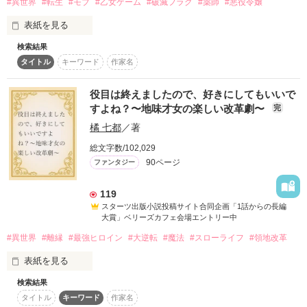
#異世界
#転生
#モブ
#乙女ゲーム
#破滅フラグ
#薬師
#悪役令嬢
クールで人嫌いな最強パパに愛されるため、

スターツ出版小説投稿サイト合同企画「1話からの長編大
サマラは今日もいい子で頑張ります！

表紙を見る
賞」ベリーズカフェ会場
検索結果
転生先は、前世ではまっていた乙女ゲームの世界！

その他の条件
動画あり
コミックあり
未来の悪役令嬢

タイトル
キーワード
作家名
あざとい幼女サマラ（5歳）

でも、ヒロインでもなく、悪役令嬢でもなく、モブキャラって
×

アリなの!?

役目は終えましたので、好きにしてもいいで
世界最強の魔法使い

すよね？〜地味才女の楽しい改革劇〜
完
人嫌いなイケメン魔公爵ディー（25歳）

しかも、モブなのに、悪役令嬢の策にハマって、校舎ごと破滅
橘 七都
／著
されるって、どういうこと!?

総文字数/102,029
魔法と妖精の世界で

モブキャラらしく、地味な魔法薬学科に転入してみたけれど、
サマラは無事に生き延びることが出来るのか!?

90ページ
ファンタジー
どうやら厄介ごとに巻き込まれそうです…!?
119
2020.09.08　公開完結

スターツ出版小説投稿サイト合同企画「1話からの長編
作品を読む
大賞」ベリーズカフェ会場エントリー中
※番外編あります。作者プロフィールのリンクから！

#異世界
#離縁
#最強ヒロイン
#大逆転
#魔法
#スローライフ
#領地改革
Review　thanks

表紙を見る
＊名古屋ゆりあ様

＊たぬき様

検索結果
※1話だけ大賞応募作品です。

タイトル
キーワード
作家名