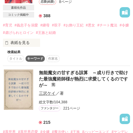
8ページ
恋愛(純愛)
更には、聖女となった自分が「生贄」にされてしまう世界だと
書籍化作品
思い出し……。

コミック掲載中
388
☆★☆★☆★☆★☆★☆★☆★      

#育児
#義息子を溺愛
#継母
#双子
#お飾り王妃
#悪女
#チート魔法
#令嬢
『どうぞ出ていって下さいと言っているのだから、お言葉に甘
#虐げられヒロイン
#王族と結婚
えるしかないでしょ？』

表紙を見る
そう、自由になるチャンスは今しかない。

検索結果
✼••┈┈┈┈••✼••┈┈┈┈••✼

弱虫令嬢から気ままな旅商人へと姿を変えて、王都から逃げよ
タイトル
キーワード
作家名
　第一章試し読み公開中

うと思います！

✼••┈┈┈┈••✼••┈┈┈┈••✼

無能魔女の甘すぎる誤算 ～成り行きで助け
「悪魔の黒髪」だと虐げられていたジュリアが、国王陛下の再
＊今回初めてテキストアップロード機能を使ったので、行間が
た最強魔術師様が熱烈に求愛してくるのです
婚相手に抜擢？

狭く読みづらいかもしれません！申し訳ありません><＊

が～
完
しかも、双子王子の継母に？

三沢ケイ
／著
☆バーバラ様、Tamaru様、素敵なレビュー、ありがとうござい
2023年12月5日ベリーズファンタジーさんより発売です！

総文字数/104,388
楽しんでいただけますように。
221ページ
ファンタジー
作品を読む
215
作品を読む
#異世界
#異世界恋愛
#令嬢
#魔法使い
#王族
#ハッピーエンド
#ヤンデレ