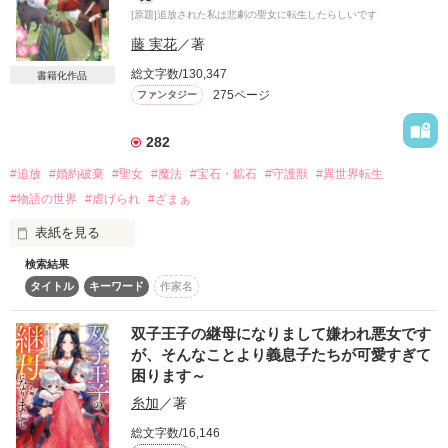
そして様子がおかしい婚約者のレオナルドに殺されたフランチ
[原題]追放された私は悲劇の聖女に転生したらしいです
ェスカとシュネーだったが目を覚ましたら時が戻っていた！？

(今度は絶対に間違わない……！)

藤 実花
／著
そう決意したフランチェスカはレオナルドと離れて男爵領で暮
総文字数/130,347
書籍化作品
らすことに。

275ページ
ファンタジー
しかし神獣グレイシャーを襲う危機をきっかけにフランチェス
カを殺したはずのレオナルドが迫ってきて……？

そしてフランチェスカとシュネーを追い詰めた犯人は？

282
#追放
#婚約破棄
#聖女
#魔法
#宝石・鉱石
#守護獣
#異世界転生
【ぴぃsan様、レビューありがとうございます！】
#物語の世界
#虐げられ
#ざまぁ
表紙を見る
作品を読む
検索結果
ある事情により屋敷に閉じ込められていた伯爵令嬢ララは、世
タイトル
キーワード
作家名
にも珍しい創造魔法の使い手と認められ聖女になった。

しかし姉や家族により陥れられ、婚約者であった王子に追放を
言い渡されてしまう。

双子王子の継母になりまして嫌われ悪女です
が、そんなことより義息子たちが可愛すぎて
失意のララは気絶し……目覚めた時、前世を思い出していた！

困ります～
糸加
／著
ここは『悠久のファルナシオン』という物語の世界。

生前読んでいたファンタジー小説の中である。

総文字数/16,146