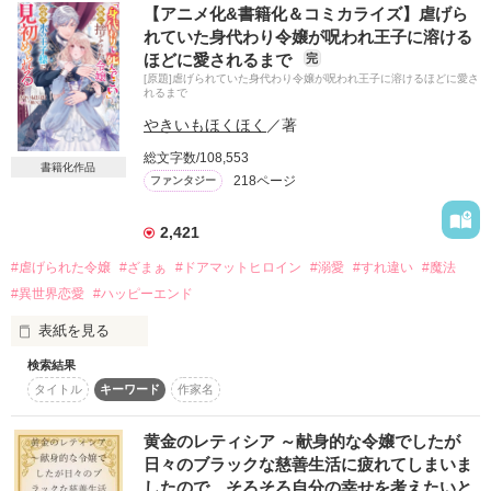
帝国では正妃争いをしている真っ只中だが、シャルレーヌは一
【アニメ化&書籍化＆コミカライズ】虐げら
ルフェーヌは断われず、政略結婚を承諾する。

切魔法を使うことはできない。

れていた身代わり令嬢が呪われ王子に溶ける
侍女と侍従を連れて帝国に嫁いだが放置されて、ついに倒れて
ほどに愛されるまで
完
しまう。

ルフェーヌが嫁いでいなくなったルフェーヌの母国では、風の
[原題]虐げられていた身代わり令嬢が呪われ王子に溶けるほどに愛さ
夫である皇帝のヴィクトールからも冷たい視線を送られる始
れるまで
国だというのに風が吹かなくなり、ルフェーヌが行っていた慈
末。

善活動が手薄になり支援金減額案が出てしまう。

やきいもほくほく
／著
馬鹿にされ、拒絶され、虐げられるシャルレーヌだったが、こ
の王女……何かがおかしい！？

総文字数/108,553
ルフェーヌがいなくなって王室への風当たりが強くなる。

書籍化作品
（ああ……楽しみ。やっと始まるのね）

218ページ
ファンタジー
魔力は０、絶体絶命の最弱の訳あり王女の暴走が始まる。

アデルは強国の王太子と婚約したルフェーヌが国中で話題とな
り、自分より目立つルフェーヌを妬んで陥れようと動き出すー
2,421
ー。

＊他サイトにも掲載中
#虐げられた令嬢
#ざまぁ
#ドアマットヒロイン
#溺愛
#すれ違い
#魔法
#異世界恋愛
#ハッピーエンド
作品を読む
魔法が使えない大人しく心優しい王女

表紙を見る
ルフェーヌ・サティヨン　23歳

検索結果
【「身代わりで死んでこい」と家族に捨てられた令嬢。辺境で
タイトル
キーワード
作家名
×

氷の王子様に見初められる】

ベリーズファンタジースイート様で書籍化！

魔法力最強クラスの俺様王太子

黄金のレティシア ～献身的な令嬢でしたが
ディエゴ・アルジェンテロ　24歳

【身代わり令嬢を救ったのは冷酷無慈悲な氷の王子の愛でし
日々のブラックな慈善生活に疲れてしまいま
た】 

したので、そろそろ自分の幸せを考えたいと