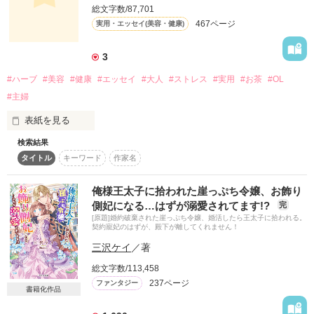
とばの幸せな使い方ガイド。

総文字数/87,701
467ページ
実用・エッセイ(美容・健康)
「ありがとう」「すきです」「ごめんなさい」「だいじょう
ぶ」「よくできました」など、大切な誰かに感謝や好意、励ま
しのメッセージを伝える小さなテクニックについて解説すると
3
ともに、その言葉を用いることで自分自身を見つめるきっかけ
#ハーブ
#美容
#健康
#エッセイ
#大人
#ストレス
#実用
#お茶
#OL
も促してくれる、「気持ちの伝え方」「自分らしさの磨き方」
#主婦
表紙を見る
作品を読む
検索結果
知って得するキレイ茶術♪

タイトル
キーワード
作家名
ラジオDJ兼ティーコンシェルジュのエッセイ！

お茶のスペシャリストが伝授する、

俺様王太子に拾われた崖っぷち令嬢、お飾り
癒しを運ぶTEAの魅力とは？

側妃になる…はずが溺愛されてます!?
完
[原題]婚約破棄された崖っぷち令嬢、婚活したら王太子に拾われる。
契約寵妃のはずが、殿下が離してくれません！
ラジオDJなど、タレントとして活躍中の遠近由美子さん。

三沢ケイ
／著
そんな彼女がお茶のスペシャリスト“ティーコンシェルジュ”に
なった理由とは？

総文字数/113,458
男女共に好かれる明るい性格と、ラジオDJ仕込みの話題の豊富
237ページ
ファンタジー
書籍化作品
さで、あっという間に人気講座となった遠近さんのハーブ講
座。
