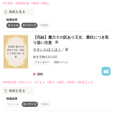
のだから）

#大逆転
#政略結婚
#俺様
#魔法
表紙を見る
シルヴィーは震える足を前に出して歩き出した。

検索結果
風魔法を使う風の国の王女、ルフェーヌは魔法が使えず、無能
タイトル
キーワード
作家名
王女と影で言われている。

＊なろう、カクヨム、アルファ掲載中

ルフェーヌの妹、アデルは魔法が使えないルフェーヌを高圧的
【完結】魔力０の訳あり王女、最狂につき取
な態度で虐げているが、表向きは”仲良し姉妹”を演じている。

り扱い注意
完
やきいもほくほく
／著
ルフェーヌとアデルはある式典に参列し、魔法戦闘力の強国、
総文字数/110,102
作品を読む
ディエゴ王太子と出会う。

200ページ
ファンタジー
強国の王太子妃になりたいアデルだが、ディエゴはルフェーヌ
が気になるようでーー。

395
#政略結婚
#虐げられ
#ざまぁ
#悪女
#魔法
#病弱
#最強主人公
式典で会ったディエゴからお飾り王太子妃としての政略結婚の
表紙を見る
申し出がルフェーヌとアデルにやってきた。

検索結果
魔法を使用せず魔法が使えない王国の病弱王女シャルレーヌ
プライドが高いアデルは「お飾り」という条件が気に入らず、
タイトル
キーワード
作家名
は、父親の国王に三度目の結婚を命じられて、魔法帝国に嫁ぐ
ルフェーヌに政略結婚を勧める。

ことに。
