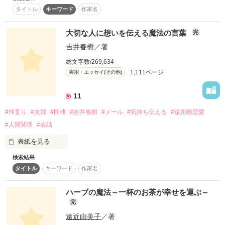
【書籍化】ドリコム　DREノベルスより全3巻発売中。

タイトル
キーワード
作家名
コミカライズ連載が決定しました。

作品を読む
2023,01,19よりスタートです。

大切な人に想いを伝える魔法の言葉
完
吉井春樹
／著
総文字数/269,634
作品を読む
1,111ページ
実用・エッセイ(その他)
11
#仲直り
#夫婦
#同棲
#吉井春樹
#メール
#気持ち伝える
#遠距離恋愛
#人間関係
#会話
表紙を見る
検索結果
タイトル
キーワード
作家名
コピーライターとして徹夜つづきの日々を過ごすかたわら、妻
へのメッセージを書きつづっていたブログが人気となり、 多く
の女性読者の共感を呼んだことで『しあわせが、しあわせを、
ハーブの魔法～一杯のお茶が幸せを運ぶ～
みつけてきた。』で2004年に作家デビューした吉井春樹さん。

完
遠近由美子
／著
この作品は吉井さん直伝の、気持ちをもっと上手に伝える、こ