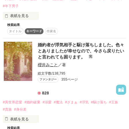
#年下男子
表紙を見る
検索結果
リディアは魔法使いだ。

タイトル
キーワード
作家名
しかし、魔力供給用の奴隷──フォシニを従えておらず、本当に
微々たる魔法しか使えない。

そのため、陰で「無能魔女」と呼ばれ、親とも絶縁状態になっ
婚約者が浮気相手と駆け落ちしました。色々
ていた。

とありましたが幸せなので、今さら戻りたい
と言われても困ります。
完
ある日、町に出たリディアは若い男のフォシニががはした金で
櫻井みこと
／著
売られている現場に遭遇する。

同じ人間なのにひどい扱いを受けている彼を見ていられず、成
総文字数/138,795
り行きで買ってしまう。

355ページ
ファンタジー
ところがこの男には、とんでもない秘密があり──。

828
「リディアが望むなら、なんだってしてあげるよ」

#異世界恋愛
#婚約破棄
#溺愛
#魔法
#ざまぁ
#浮気
#駆け落ち
#王族
お人よし無能魔女×年下最強魔法使い

#貴族
#身分差
表紙を見る
愛の重い溺愛ラブファンタジー
検索結果