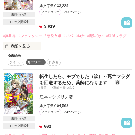
詳しく検索
総文字数/133,225
200ページ
ファンタジー
書籍化作品
検索対象
コミック掲載中
タイトル
キーワード
作家名
表紙コメント
3,619
あらすじ
#異世界
#ファンタジー
#悪役令嬢
#パパ
#幼女
#魔法使い
#破滅フラグ
表紙を見る
ジャンル
検索結果
タイトル
キーワード
作家名
目指せ！　最恐パパの愛娘！

感想
転生したら、モブでした（涙）～死亡フラグ
ステータス
全て
完結
更新中
を回避するため、薬師になります～
完
魔公爵ディーの娘サマラ（５歳）は

[原題]モブ薬師と魔法学校
ある日前世の記憶を取り戻し、

作品の長さ
江本マシメサ
／著
長編
中編
短編
自分がゲームの悪役令嬢であることを悟る。

総文字数/104,568
16歳で確実に死亡する破滅フラグを回避するために

作品の長さについて
245ページ
ファンタジー
サマラがとった作戦は――

書籍化作品
世界最強の魔法使いであるパパに

コンテスト
媚びを売って庇護してもらうこと！

662
コミック掲載中
超短編！フェチから始まる溺愛コンテスト