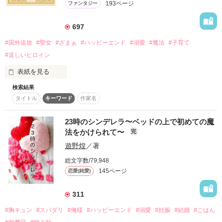
作品を読む
193ページ
ファンタジー
作品を読む
697
#国外追放
#聖女
#ざまぁ
#ハッピーエンド
#溺愛
#魔法
#子育て
#逞しいヒロイン
表紙を見る
検索結果
／

タイトル
キーワード
作家名
第13回ネット小説大賞

小説部門入賞いたしました！

＼

23時のシンデレラ〜ベッドの上で初めての魔
＊マッグガーデン様より書籍化予定です！

法をかけられて〜
完
遊野煌
／著
「──ローズマリー・リィーズを国外追放とするっ」

総文字数/79,948
この国の王太子で婚約者のクリストフの近衛騎士が容赦なくロ
145ページ
恋愛(純愛)
ーズマリーを引きずっていく。

嘘を吐き、ローズマリーを貶めた公爵令嬢ミシュリーヌの唇が
大きな弧を描いていた。

311
その光景を最後にローズマリーは狭い箱に閉じ込められて何も
#胸キュン
#スパダリ
#俺様
#ハッピーエンド
#溺愛
#妊娠
#結婚
#ごはん
見えなくなった。

蓋をどんなに押しても叩いても、箱の中から出ることはできな