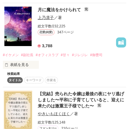
*2026/3/31

第2回1話だけ大賞 ベリーズカフェ会場にて

月に魔法をかけられて
完
作品を読む
「最強令嬢×〇〇」部門　部門賞いただきました。

上乃凛子
／著
ありがとうございます！

総文字数/232,225
*2026/6/30

347ページ
恋愛(純愛)
「1話からの長編大賞」応募のため長編化。
3,788
作品を読む
#イケメン
#副社長
#オフィスラブ
#甘々
#ジレジレ
#御曹司
表紙を見る
検索結果
月の魔法がかかるとき、恋が始まる……。

タイトル
キーワード
作家名
【完結】売られた令嬢は最後の夜にヤリ逃げ
しました〜平和に子育てしていると、迎えに
来たのは激重王子様でした〜
完
やきいもほくほく
／著
みほ.Ｈさん、kooriさん、よっしーさん

総文字数/125,148
tomoさん、はなさんさん、レビューありがとうございます。
210ページ
ファンタジー