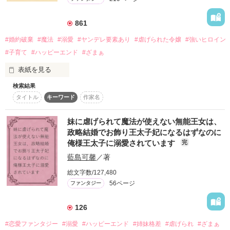
861
作品を読む
#婚約破棄
#魔法
#溺愛
#ヤンデレ要素あり
#虐げられた令嬢
#強いヒロイン
#子育て
#ハッピーエンド
#ざまぁ
表紙を見る
検索結果
【コミカライズ決まりました！】

タイトル
キーワード
作家名
──今日はわたくしがすべてを捨てる日。

妹に虐げられて魔法が使えない無能王女は、
仮面をつけて参加する仮面舞踏会は、身元や顔を隠して参加で
政略結婚でお飾り王太子妃になるはずなのに
きる秘密の社交場。

俺様王太子に溺愛されています
完
その招待状を握りしめて、シルヴィーは暗闇の中で怪しく光っ
藍島可馨
／著
ている建物を見上げながらゴクリと唾を飲み込んだ。

総文字数/127,480
仮面をつけていなければ、今にも倒れてしまいそうなほどに緊
56ページ
ファンタジー
張している。

先ほどからシルヴィーの隣を楽しげに会話しながら通り過ぎて
いく男女は余裕があるように見えた。

126
#恋愛ファンタジー
#溺愛
#ハッピーエンド
#姉妹格差
#虐げられ
#ざまぁ
（覚悟を決めましょう……わたしは明日から貴族ではなくなる