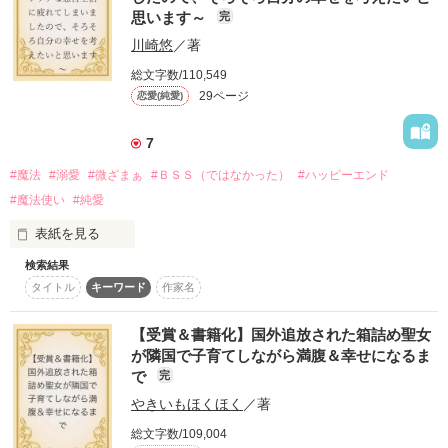
comicスピラ様より、連載開始です！

思います～
完
「俺は愛するルフェーヌのためなら何でもする男だ」

◤◢◤◢◤◢◤◢◤◢◤◢◤◢◤◢◤◢◤◢◤◢◤◢◤◢

川崎悠
／著
2026.07、ライトアニメが放送決定！

総文字数/110,549
◤◢◤◢◤◢◤◢◤◢◤◢◤◢◤◢◤◢◤◢◤◢◤◢◤◢

29ページ
恋愛(純愛)
ヒロインのルフェーヌは無能王女の逆境と向き合い、俺様王太
子ディエゴとどうやって愛を育んでいくのか？

7
今まで虐げられてきた自己中心的な妹アデルへの仕返しや復讐
を目的とせずに、ルフェーヌは姉妹格差にどう決着をつけるの
#魔法
#溺愛
#微ざまぁ
#ＢＳＳ（ではなかった）
#ハッピーエンド
か？

サシャバル伯爵家の血を引きながらも伯爵夫人とその娘、シャ
#魔法使い
#純愛
ルルにずっと虐げられて奴隷のような暮らしをしてきたカトリ
ーナは、社交界で失態を犯したシャルルの身代わりとして呪わ
表紙を見る
れ王子の元に行儀見習いとして向かうことになる。

検索結果
ルフェーヌがディエゴと出会い、本来の自分を取り戻す物語ー
固有の【黄金魔法】を使うことができるレティシア。

しかしカトリーナはナルティスナ邸の主人であるクラレンスに
タイトル
キーワード
作家名
ー。

『万能の魔法使い』メルウィック。

シャルルと勘違いされたことで拒絶されてしまう。

二人の思い出を巡る恋物語。

しかし待っていたのはサシャバル伯爵家よりも幸せな生活。

【受賞＆書籍化】国外追放された箱詰め聖女
童話『幸福の王子』をモチーフとしています。
すぐに誤解は解けてナルティスナ邸で暮らしていく度にカトリ
が隣国で子育てしながら満腹＆幸せになるま
ーナは幸せを掴んで、サシャバル伯爵家は地獄に落ちてい
で
完
2025.11.19掲載　2025.11.21完結
く……！？

やきいもほくほく
／著
ずっと虐げられていた令嬢が幸せになるまでの物語。

作品を読む
総文字数/109,004