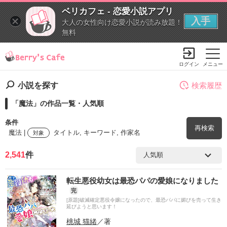
ベリカフェ - 恋愛小説アプリ
入手
大人の女性向け恋愛小説が読み放題！
無料
ログイン
メニュー
小説を探す
検索履歴
「魔法」の作品一覧・人気順
条件
再検索
魔法 |
タイトル, キーワード, 作家名
対象
2,541
件
検索ワード
転生悪役幼女は最恐パパの愛娘になりました
を含む
完
[原題]破滅確定悪役令嬢になったので、最恐パパに媚びを売って生き
延びようと思います！
を除く
桃城 猫緒
／著