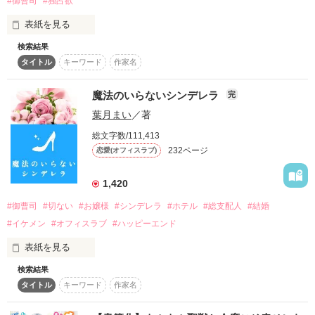
#御曹司
#独占欲
い。

表紙を見る
今まで聖女として魔法樹を癒して、平民出身だからと見下され
検索結果
不況のあおりを受けて、5年務めた大手キッチンメーカーの派
ていたことに我慢していたが何一つ報われない。

タイトル
キーワード
作家名
遣契約を切られた、綾乃美弥は、貯金を切り崩しながら、コン
ご飯がいっぱい食べられるからと聖女になったはずなのに、空
ビニ店員として23時まで毎日アルバイトに励んでいた。

腹がローズマリーを極限まで追い詰めていく。

魔法のいらないシンデレラ
完
そんな美弥のアルバイト先には、23時になると王子様の様なイ
絶望しながらも、ふと箱の蓋が開いていることに気がついた。

葉月まい
／著
ケメン男性が必ずお弁当を買いに来る。美弥は彼のことを『23
そのことに気づいた瞬間、今まで感じたことのない怒りがロー
時の王子様』と称して密かに憧れていた。

ズマリーの感情を支配する。

総文字数/111,413
232ページ
恋愛(オフィスラブ)
ある日、野良猫のミャーをキッカケに、23時の王子様こと、安
「──このクソ野郎ども！　ぶっ潰してやるからな」

堂　颯に、美弥はミャーごとお持ち帰りされることになる
1,420
が……。

なんと追放先は隣国のカールナルド国王と王太子のリオネルの
前だったのだ。

#御曹司
#切ない
#お嬢様
#シンデレラ
#ホテル
#総支配人
#結婚
綾乃美弥（あやの　みや）　26歳

（あっ……わたしの人生が終わりました）

#イケメン
#オフィスラブ
#ハッピーエンド
26年間恋人なし、お金なし、もうすぐ家なし、どん底のコンビ
サッと波のように血の気が引いていく。

ニアルバイト店員。

ローズマリーはぐぅと鳴るお腹を押さえて極度の空腹に絶望し
表紙を見る
　　　　　　　✖️

ながら、牢の中に投げ込まれる未来を想像していたのだが──。

安堂　颯　（あんどう　はやて）　28歳

検索結果
『魔法のいらないシンデレラ』シリーズ Vol.1

安堂不動産の一人息子で、次期取締役社長。

タイトル
キーワード
作家名
安堂不動産の副社長を務めている。

＊他サイトでも連載中
ーお嬢様でも幸せとは限らないー
