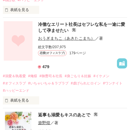
表紙を見る
冷徹なエリート社長はセフレな私を一途に愛
して孕ませたい
完
幼なじみの哲平に淡い恋心を抱いていた美桜。

おうぎまちこ（あきたこまち）
／著
しかし、ある出来事をきっかけに二人の関係は壊れてしまう。

総文字数/207,975
関係修復もできないまま、美桜は両親の離婚によって

179ページ
恋愛(オフィスラブ)
引っ越すことになり、哲平とも離れ離れになった。

それから約十二年後。

479
過去の傷から、二度と会いたくないと思っていた哲平に

#溺愛＆執着愛
#俺様
#御曹司＆社長
#身ごもり＆妊娠
#イケメン
運命のような再会を果たす。

#オフィスラブ
#いちゃいちゃ＆ラブラブ
#虐げられヒロイン
#ワンナイト
そして、ひょんなことから

#ハッピーエンド
酔った勢いで一夜を共にしてしまった。

表紙を見る
さらに、美桜が初めてだと知った哲平は

『責任をとる、結婚しよう』と真っ直ぐに告げてきた。

　おかしな噂を流されて前の職場でうまくいかなかった梅田美
戸惑う美桜とは裏腹に、好きという気持ちを隠すことなく

返事も溺愛もキスのあとで
完
桜は、海外で傷心旅行をしていたところ、日本人美青年と出会
甘やかしてくる。

い、酒の勢いもあり一夜限りの関係となる。

遊野煌
／著
　帰国後、美桜は新しい職場でワンナイトした美青年と再会。