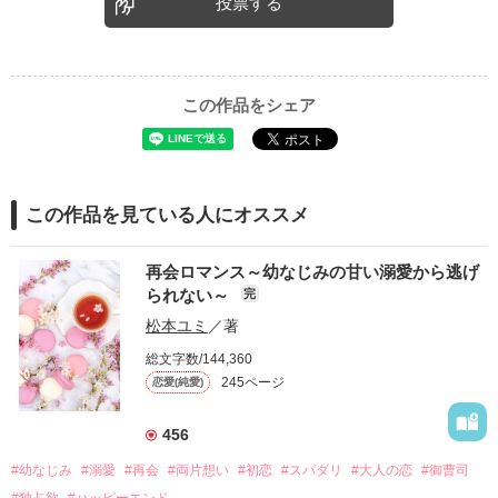
投票する
この作品をシェア
この作品を見ている人にオススメ
再会ロマンス～幼なじみの甘い溺愛から逃げ
られない～
完
松本ユミ
／著
総文字数/144,360
245ページ
恋愛(純愛)
456
#幼なじみ
#溺愛
#再会
#両片想い
#初恋
#スパダリ
#大人の恋
#御曹司
#独占欲
#ハッピーエンド