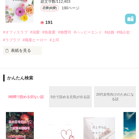
そんなある日、哲平は美桜がストーカー被害に

総文字数/112,403
なんと彼の正体は、とある財閥御曹司にも関わらず、一族を離
遭っていることを知る。

190ページ
恋愛(純愛)
れて起業した新進気鋭の実業家、社内でも冷徹だと評判な社長
美桜を守るため、哲平は同居を提案してきて――。

――御影恭司その人だったのだ――！

　なぜか恭司から飼い猫の世話係を命じられた美桜は、猫の世
191
話を口実にしばしば呼び出された上、二人はいわゆる身体だけ
夏木美桜(なつきみお)

#オフィスラブ
#溺愛
#執着愛
#御曹司
#ハッピーエンド
#結婚
#独占欲
✕

#ラブラブ
#職業ヒーロー
#上司
鳴海哲平 (なるみてっぺい)

表紙を見る
作品を読む
止まっていたはずの二人の時間が、再び動き出す。

舞川雛子（26）は大手お菓子メーカー、三日月製菓コーポレー
再会から始まる、溺愛ラブ。

ションの企画戦略室で働いている。

また雛子には2年前から付き合いはじめ、半年前から同棲を始
2026.6.5～2026.7.25

かんたん検索
めた、同期で恋人の石垣守（26）がいるのだが、後輩の姫原由
羅（24）との浮気が発覚した上、いつのまにか元カノにされて
いた。

20代女性向けのためにな
3時間で読める切ない話
5分で読める元気が出る話
守と由羅から『便利屋雛子』と馬鹿にされ、一人こっそり泣い
る話
＊以前、公開していた話の改稿版です＊

ていた雛子に、企画戦略室の上司である雪瀬鷹哉（29）が
『──俺と結婚してくれないか』といきなりプロポーズをしてき
た上、同居まで提案してきて──？

鷹哉『宜しくな、俺の雛子』🦅

雛子『俺の……ひぃ、雛子？！！！』🐥
