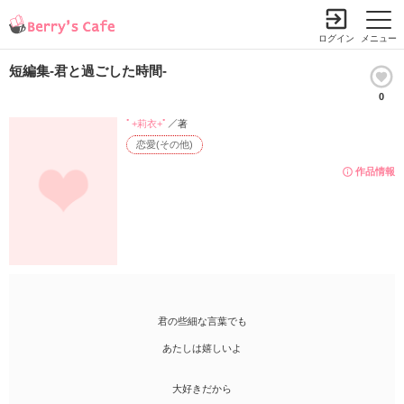
ログイン
メニュー
短編集-君と過ごした時間-
0
ﾟ+莉衣+ﾟ
／著
恋愛(その他)
作品情報
君の些細な言葉でも
あたしは嬉しいよ
大好きだから