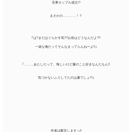
見事カップル成立!?
まさかの…………！？
｢は?まだはぐらかす気??お前はどうなんだよ??
一途な俺だってそんなまってらんねーよ!!｣
｢………あたしだって、悔しいけど廉のこと好きなんだもん!!
気づかないふりしてたのは廉でしょ!?｣
作者は断言しますっ!!