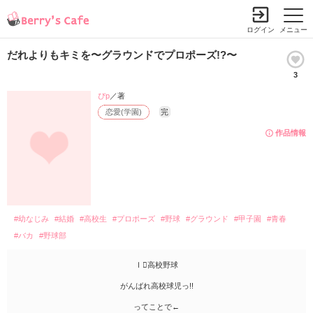
ログイン
メニュー
だれよりもキミを〜グラウンドでプロポーズ!?〜
3
ぴp
／著
恋愛(学園)
完
作品情報
#幼なじみ
#結婚
#高校生
#プロポーズ
#野球
#グラウンド
#甲子園
#青春
#バカ
#野球部
Ⅰ高校野球
がんばれ高校球児っ!!
ってことで←