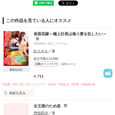
この作品を見ている人にオススメ
仮面花嫁～極上社長は偽り妻を乱したい～
完
[原題]絶対に逃がしてやらない
紅カオル
／著
総文字数/123,998
323ページ
恋愛(オフィスラブ)
書籍化作品
711
#溺愛
#年の差
#オフィスラブ
#社長
#地味女
#同居
#偽婚約者
表紙を見る
会社主催のパーティーで

女王様のため息
完
社長とのデート券が当たった優莉。

惣領莉沙
／著