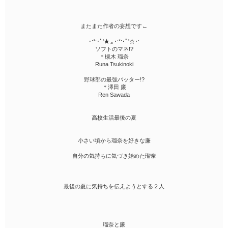
またまた作者の妄想です←
･:*:･ﾟ'★,｡･:*:･ﾟ'☆･:
ソフトのマネ!?
＊槻木 瑠奈
Runa Tsukinoki
野球部の最強バッター!?
＊澤田 廉
Ren Sawada
高校生活最後の夏
小さい頃から瑠奈を好きな廉
自分の気持ちに気づき始めた瑠奈
最後の夏に気持ちを伝えようとする２人
瑠奈と廉