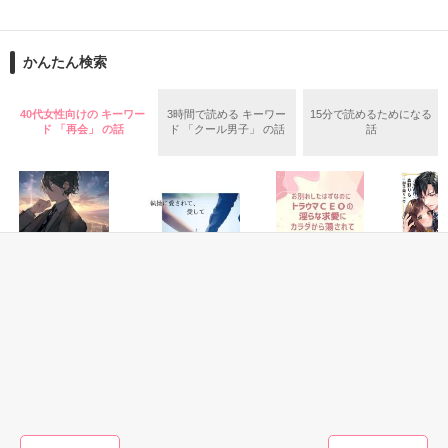
フレンチレストラン

関連作品『未熟な恋人』公開しております

クールブロン社長

『社長と秘密の生活』

霧生　隼　34歳

かんたん検索
の番外編です。

＊＊＊＊＊＊＊

40代女性向けの キーワー
3時間で読める キーワー
15分で読めるためになる
本編最終話で一条夫妻が訪れた

ド 「再会」 の話
ド 「クール男子」 の話
話
イタリア旅行でのお話。

「俺のところに来るしかないだろ」

作品を読む
強引でいじわるなのに

夫  ・   要 　  （かなめ）

隠された優しさに惹かれていく

×

\\～便宜上、極上社長の偽婚約者になりましたが

妻  ・  杏花  （きょうか）

容赦なく愛されています～//

恋愛(純愛)
恋愛(ラブコメ)
恋愛(純愛)
恋愛(純愛)
再会溺愛〜夢の一
執拗に愛されて、
お別れしたはずな
別れた警
2020年4月13日完結公開

夜の証と共に〜
愛して
のに、トラウマ
に見つか
本編をまだ読まれていない方へはお薦め出来ません。

CEOの淫らな求愛
愛に捕ま
せいとも／著
陽瀬 柚夏／著
にカラダから蕩か
みなつき菫／著
森野りも
要と杏花のドキドキ☆ラブラブ

されています⁉︎
イタリア旅行をお楽しみ下さい。

作品を読む