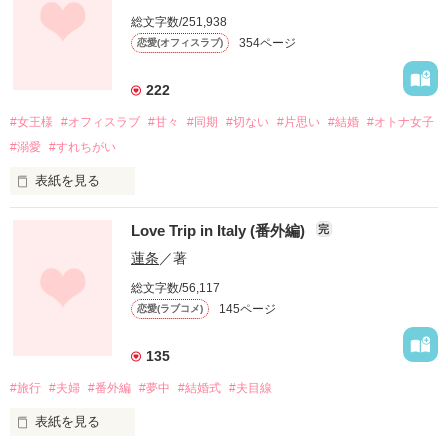
おいしいものに興味はあるが

総文字数/251,938
ひと回りも年上の社長には興味がない。

354ページ
恋愛(オフィスラブ)
みんなに羨まれつつ

取材者同行という厄介なデートに

222
渋々行ったはいいけれど――。

#女王様
#オフィスラブ
#甘々
#同期
#切ない
#片思い
#結婚
#オトナ女子
#溺愛
#すれちがい
「ほら、走れ走れ！　あいつを巻くぞ！」

「えぇ!?」

表紙を見る
気持ちを隠しながら笑う

Love Trip in Italy (番外編)
完
取材者を置いて逃げだし、

傷ついても泣かない

ふたりだけのひとときを過ごす。

蓮条
／著
総文字数/56,117
慣れてしまえばどうってことない

145ページ
恋愛(ラブコメ)
＊＊＊＊＊＊＊

女王様って呼ばれる私は

フレンチレストラン

135
誰よりも強いから

クールブロン新入社員

#旅行
#夫婦
#番外編
#夢中
#結婚式
#夫目線
花崎　優莉　22歳

*・.+･｡*☆☆・.★･.+･｡*☆☆・.+

表紙を見る
×

2012.12.12完結しました。
