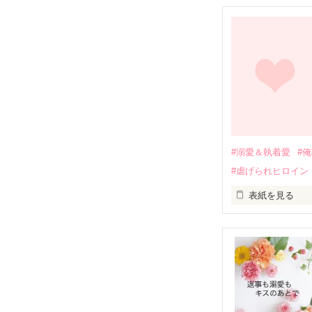
幼なじみの哲平
しかし、ある出
関係修復もでき
引っ越すことに
それから約十二
過去の傷から、
運命のような再
#溺愛＆執着愛
#
そして、ひょん
#虐げられヒロイン
酔った勢いで一
表紙を見る
さらに、美桜が
『責任をとる、
　おかしな噂を
戸惑う美桜とは
ろ、日本人美青
甘やかしてくる。
　帰国後、美桜
も関わらず、一
そんなある日、
人だったのだ―
遭っていること
　なぜか恭司か
美桜を守るため