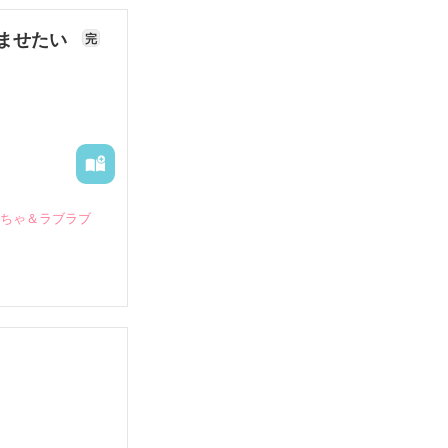
ませたい
完
いちゃ＆ラブラブ
していたとこ
る財閥御曹司に
―御影恭司その
出された上、二