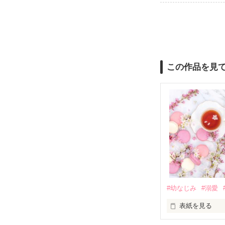
この作品を見
#幼なじみ
#溺愛
表紙を見る