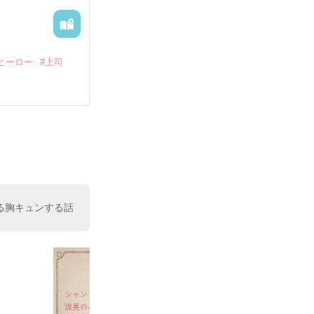
ヒーロー
#上司
いている。

（26）がいる
た。

室の上司である
、同居まで提案
る胸キュンする話