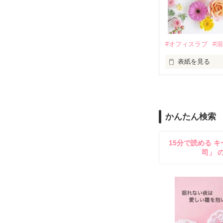
夏木美桜(なつき
✕

鳴海哲平 (なる
#オフィスラブ
#
止まっていたは
表紙を見る
再会から始まる
舞川雛子（26
2026.6.5～2026.
また雛子には2
のだが、後輩の
守と由羅から『
かんたん検索
雪瀬鷹哉（29
＊以前、公開し
してきて──？

15分で読める キ
鷹哉『宜しくな、
司」 
雛子『俺の……
シゴデキで冷徹な
※表紙も作中使
※執筆期間2026
※他サイトさん