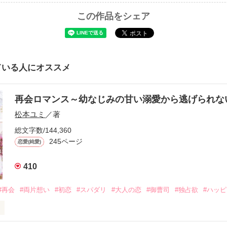
この作品をシェア
ている人にオススメ
再会ロマンス～幼なじみの甘い溺愛から逃げられ
松本ユミ
／著
総文字数/144,360
245ページ
恋愛(純愛)
410
#再会
#両片想い
#初恋
#スパダリ
#大人の恋
#御曹司
#独占欲
#ハッ