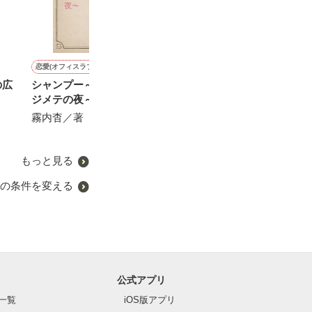
恋愛(オフィスラブ)
恋愛(純愛)
恋愛(オフィスラブ)
恋愛(オフィスラブ)
の広
シャンプー～私と課長のハ
初恋が君に届くまで
その声で魅了して。～イケ
秘密の恋～絶対
ジメテの夜～
メン寡黙上司の裏の顔は
ゃいけない恋だ
葉月まい／著
×××でした～
霧内杳／著
及川えり／著
小花衣いろは／著
もっと見る
の条件を変える
公式アプリ
一覧
iOS版アプリ