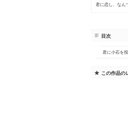
君に恋し、なん
目次
君に小石を
この作品の