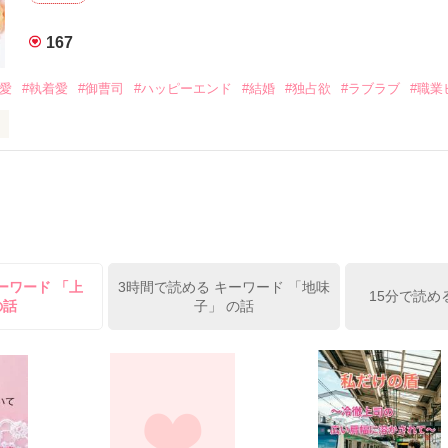
みお)

167
作品を読む
みてっぺい)

溺愛
#執着愛
#御曹司
#ハッピーエンド
#結婚
#独占欲
#ラブラブ
#職業
ずの二人の時間が、再び動き出す。

、溺愛ラブ。

）は大手お菓子メーカー、三日月製菓コーポレーションの企画戦略室で働
7.25

年前から付き合いはじめ、半年前から同棲を始めた、同期で恋人の石垣守
姫原由羅（24）との浮気が発覚した上、いつのまにか元カノにされてい
便利屋雛子』と馬鹿にされ、一人こっそり泣いていた雛子に、企画戦略
）が『──俺と結婚してくれないか』といきなりプロポーズをしてきた上
ていた話の改稿版です＊

ーワード 「上
3時間で読める キーワード 「地味
俺の雛子』🦅

15分で読め
の話
子」 の話
ひぃ、雛子？！！！』🐥

上司が見せる素顔は、なぜか想像以上に甘くて……🐥💓🦅

作品を読む
用の画像も全てフリー素材です。

.6.3〜7.20完結です。　

にて恋愛トレンド1位でした〜良かったら読んで頂けると嬉しいです。