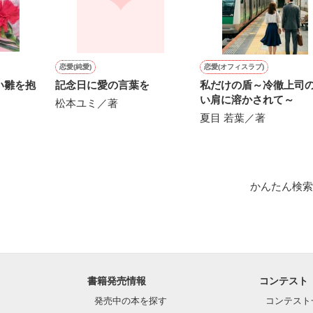
作品を読む
恋愛(純愛)
恋愛(オフィスラブ)
い雛を抱
記念日に愛の言葉を
私だけの盾～冷徹上司
い肩に溶かされて～
松本ユミ／著
夏目 若葉／著
かんたん検索
書籍発売情報
コンテスト
発売中の本を探す
コンテスト