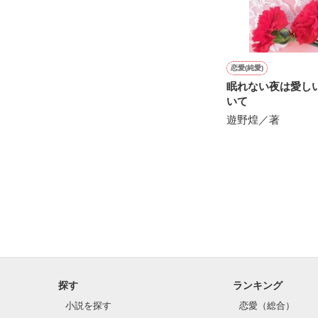
恋愛(純愛)
眠れない夜は愛し
いて
遊野煌／著
探す
ランキング
小説を探す
恋愛（総合）