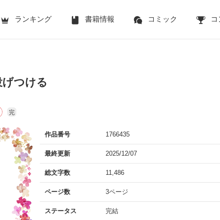
ランキング
書籍情報
コミック
コ
投げつける
完
作品番号
1766435
最終更新
2025/12/07
総文字数
11,486
ページ数
3ページ
ステータス
完結