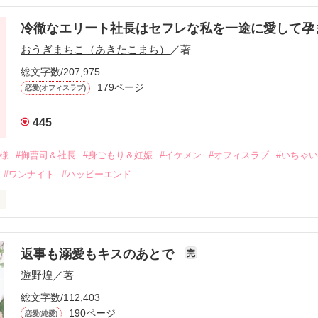
冷徹なエリート社長はセフレな私を一途に愛して孕
に淡い恋心を抱いていた美桜。

おうぎまちこ（あきたこまち）
／著
来事をきっかけに二人の関係は壊れてしまう。

ないまま、美桜は両親の離婚によって

総文字数/207,975
なり、哲平とも離れ離れになった。

179ページ
恋愛(オフィスラブ)
年後。

445
二度と会いたくないと思っていた哲平に

会を果たす。

俺様
#御曹司＆社長
#身ごもり＆妊娠
#イケメン
#オフィスラブ
#いちゃ
なことから

#ワンナイト
#ハッピーエンド
夜を共にしてしまった。

初めてだと知った哲平は

結婚しよう』と真っ直ぐに告げてきた。

流されて前の職場でうまくいかなかった梅田美桜は、海外で傷心旅行を
裏腹に、好きという気持ちを隠すことなく

年と出会い、酒の勢いもあり一夜限りの関係となる。



は新しい職場でワンナイトした美青年と再会。なんと彼の正体は、とあ
返事も溺愛もキスのあとで
完
族を離れて起業した新進気鋭の実業家、社内でも冷徹だと評判な社長―
哲平は美桜がストーカー被害に

遊野煌
／著
―！

を知る。

ら飼い猫の世話係を命じられた美桜は、猫の世話を口実にしばしば呼び
、哲平は同居を提案してきて――。

総文字数/112,403
190ページ
恋愛(純愛)