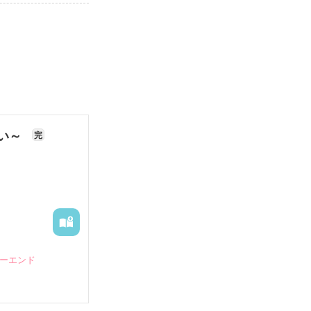
ない～
完
ピーエンド