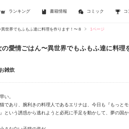
ランキング
書籍情報
コミック
コ
〜異世界でもふもふ達に料理を作ります！〜８
1ページ
女の愛情ごはん〜異世界でもふもふ達に料理
お雑炊
早い。
猫であり、腕利きの料理人であるエリナは、今日も『もっとモ
』という誘惑から逃れようと必死に手足を動かして、夢の国か
小さな白い子猫の姿だ。