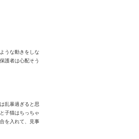
ような動きをしな
保護者は心配そう
は乱暴過ぎると思
と子猫はちっちゃ
合を入れて、見事