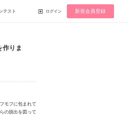
新規会員登録
ンテスト
ログイン
を作りま
フモフに包まれて
らの脱出を図って