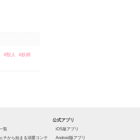
公
#獣人
#妖精
公式アプリ
一覧
iOS版アプリ
ェチから始まる溺愛コンテ
Android版アプリ