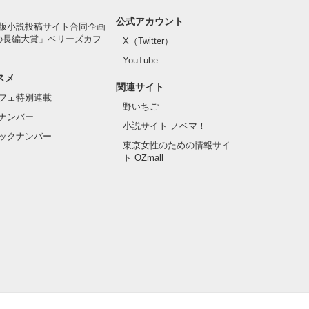
公式アカウント
版小説投稿サイト合同企画
の長編大賞」ベリーズカフ
X（Twitter）
YouTube
スメ
関連サイト
フェ特別連載
野いちご
ナンバー
小説サイト ノベマ！
ックナンバー
東京女性のための情報サイ
ト OZmall