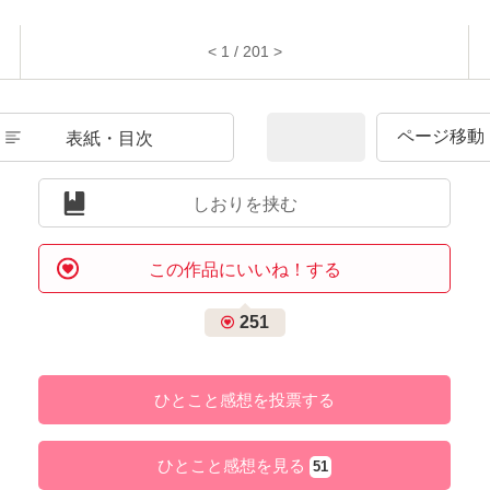
< 1 / 201 >
表紙・目次
しおりを挟む
この作品にいいね！する
251
ひとこと感想を投票する
ひとこと感想を見る
51