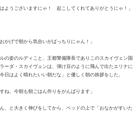
はようございますにゃ！ 起こしてくれてありがとうにゃ！」
おかげで朝から気合いがばっちりにゃん！」
ルの姿のルディこと、王都警備隊長でありこのスカイヴェン国
ラーダ・スカイヴェンは、弾け豆のように飛んで出たエリナに
今日はよく晴れたいい朝だな」と優しく朝の挨拶をした。
すね。今朝も朝ごはん作りをがんばります」
ん、と大きく伸びをしてから、ベッドの上で「おなかがすいた