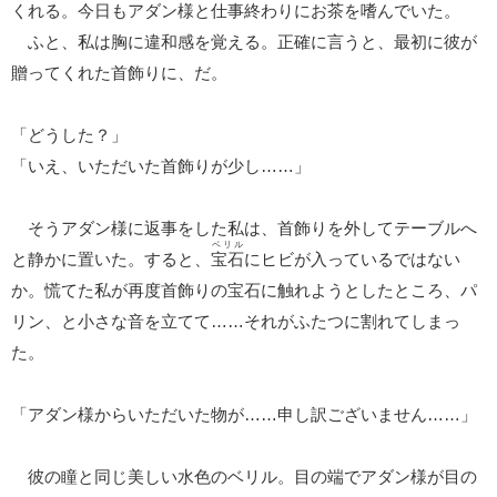
くれる。今日もアダン様と仕事終わりにお茶を嗜んでいた。
ふと、私は胸に違和感を覚える。正確に言うと、最初に彼が
贈ってくれた首飾りに、だ。
「どうした？」
「いえ、いただいた首飾りが少し……」
そうアダン様に返事をした私は、首飾りを外してテーブルへ
ベリル
と静かに置いた。すると、
宝石
にヒビが入っているではない
か。慌てた私が再度首飾りの宝石に触れようとしたところ、パ
リン、と小さな音を立てて……それがふたつに割れてしまっ
た。
「アダン様からいただいた物が……申し訳ございません……」
彼の瞳と同じ美しい水色のベリル。目の端でアダン様が目の