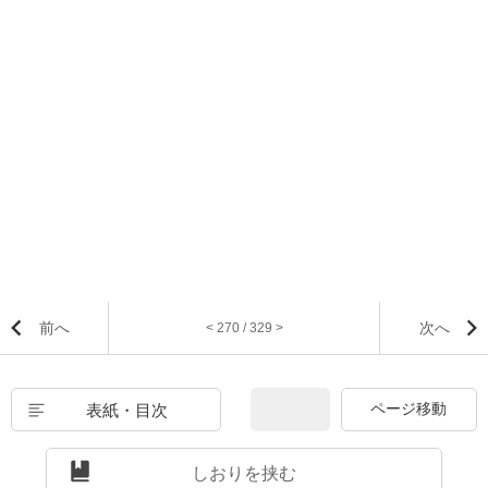
前へ
次へ
< 270 / 329 >
表紙・目次
しおりを挟む