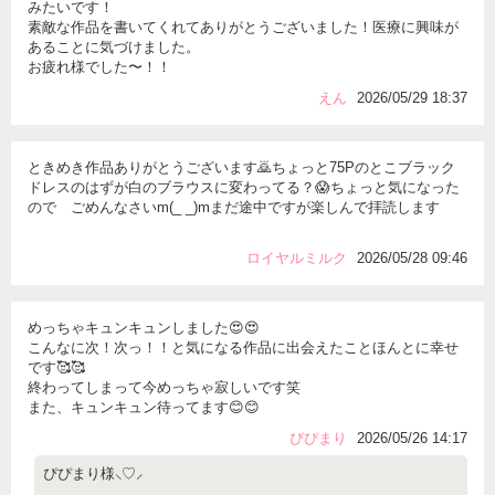
みたいです！
素敵な作品を書いてくれてありがとうございました！医療に興味が
あることに気づけました。
お疲れ様でした〜！！
えん
2026/05/29 18:37
ときめき作品ありがとうございます🙇ちょっと75Pのとこブラック
ドレスのはずが白のブラウスに変わってる？😱ちょっと気になった
ので ごめんなさいm(_ _)mまだ途中ですが楽しんで拝読します
ロイヤルミルク
2026/05/28 09:46
めっちゃキュンキュンしました😍😍
こんなに次！次っ！！と気になる作品に出会えたことほんとに幸せ
です🥰🥰
終わってしまって今めっちゃ寂しいです笑
また、キュンキュン待ってます😊😊
ぴぴまり
2026/05/26 14:17
ぴぴまり様⸜♡⸝