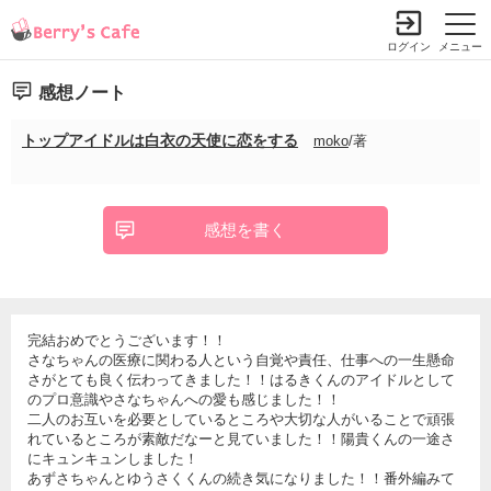
ログイン
メニュー
感想ノート
トップアイドルは白衣の天使に恋をする
moko
/著
感想を書く
完結おめでとうございます！！
さなちゃんの医療に関わる人という自覚や責任、仕事への一生懸命
さがとても良く伝わってきました！！はるきくんのアイドルとして
のプロ意識やさなちゃんへの愛も感じました！！
二人のお互いを必要としているところや大切な人がいることで頑張
れているところが素敵だなーと見ていました！！陽貴くんの一途さ
にキュンキュンしました！
あずさちゃんとゆうさくくんの続き気になりました！！番外編みて