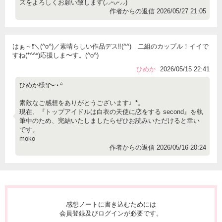
ズをよろしくお願い致します(⸝⸝ᵕᴗᵕ⸝⸝)
作者からの返信 2026/05/27 21:05
はぁ～❗️＼(^o^)／素晴らしい作品デス‼️(^^) 二組のカップル！イイで
すね(*^^*)応援しま〜す。(^o^)
ひめか
2026/05/15 22:41
ひめか様࿐⋆꙳
素敵なご感想をありがとうございます♩*。
現在、『トップアイドルは白衣の天使に恋をする second』を執
筆中のため、完結いたしましたらぜひお読みいただけると幸い
です。
moko
作者からの返信 2026/05/16 20:24
感想ノートに書き込むためには
会員登録及びログインが必要です。