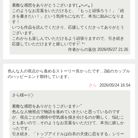
素敵な感想をありがとうございます( ⁎˃ᴗ˂⁎ )
このようなお言葉をいただけると、「もっと頑張ろう！」「続
きを書きたい！」という気持ちになれて、本当に励みになりま
す！
いつも作品を読んでくださり、応援してくださってありがとう
ございます。
これからも楽しんでいただけるよう頑張りますので、引き続き
応援していただけますと嬉しいです𓍯 *･
作者からの返信 2026/05/27 21:26
色んな人の視点から進めるストーリー良かったです…2組のカップル
のハッピーエンド期待しています。
さら
2026/05/24 16:54
さら様➳✩⡱
素敵な感想をありがとうございます♪･ﾟ
色んな人物視点で物語を進めていきたいと思っているのです
が、視点ごとの感情や空気感を描き分けるのが難しく、悩むこ
とも多いので…そのようなお言葉をいただけて、本当に嬉しか
ったです。
引き続き、「トップアイドルは白衣の天使に恋をする」シリー