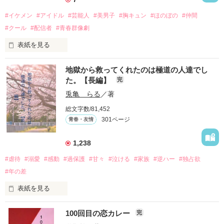
#イケメン
#アイドル
#芸能人
#美男子
#胸キュン
#ほのぼの
#仲間
#クール
#配信者
#青春群像劇
表紙を見る
推しは画面の向こうにいるはずだったのに、仕事先で毎日会っ
地獄から救ってくれたのは極道の人達でし
ています。

た。【長編】
完
不器用でも努力を諦めない赤。

兎亀 らる
／著
無口で頼れる黒。

総文字数/81,452
天才肌で笑顔が眩しい白。

301ページ
青春・友情
三人の姿に勇気をもらい、「私も一歩踏み出してみたい」と思
えるようになった。

1,238
#虐待
#溺愛
#感動
#過保護
#甘々
#泣ける
#家族
#逆ハー
#独占欲
#年の差
　　　恋、友情、夢、そして成長。

　　　　笑って、ときどき泣ける。

表紙を見る
　　　　　　〜青春群像劇〜

100回目の恋カレー
完
｢全部あんたのせいよ｣
