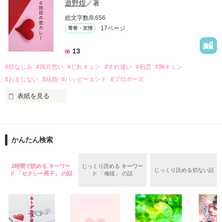
『──のせいじゃないよ』

遊野煌
／著
総文字数/8,656
17ページ
青春・友情
｢なんであんたが生きてんのよ｣

作品を読む
『生きていてくれてありがとう』

13
#幼なじみ
#両片想い
#じれキュン
#すれ違い
#初恋
#胸キュン
｢あんたなんか産まなきゃ良かった｣

『産まれてきてくれてありがとう』

#おまじない
#結婚
#ハッピーエンド
#プロポーズ
表紙を見る
｢あんたさえ居なければ·····｣

『ねぇ、恋カレーって知ってる？』

『──が居てくれたから俺たちは·····』

──『ん？　恋カレー？』

かんたん検索
『うん。恋カレーを100回たべたら、好きな人が自分のこと好
きになっちゃうんだって』

両親から虐待を受け感情を知らない女の子と

2時間で読める キーワー
じっくり読める キーワー
じっくり読める切ない話
ド 「セクシー男子」 の話
ド 「俺様」 の話
これは好きなアイツに好きだよって言えない、臆病な私の初恋
その女の子に感情を教える極道達との物語。

と恋のおまじないの話。

泣き方も、笑い方も、助けの求め方も、何も知らなかった。
