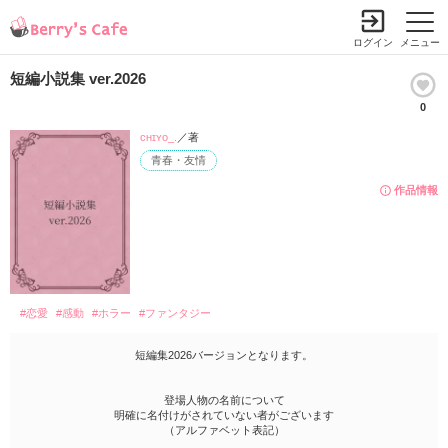
ログイン
メニュー
短編小説集 ver.2026
0
ᴄʜɪʏᴏ_.
／著
青春・友情
作品情報
#恋愛
#感動
#ホラー
#ファンタジー
短編集2026バージョンとなります。
登場人物の名前について
明確に名付けがされていない者がございます
（アルファベット表記）