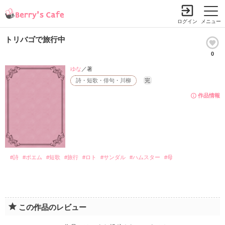
ログイン
メニュー
トリバゴで旅行中
0
ゆな
／著
詩・短歌・俳句・川柳
完
作品情報
#詩
#ポエム
#短歌
#旅行
#ロト
#サンダル
#ハムスター
#母
この作品のレビュー