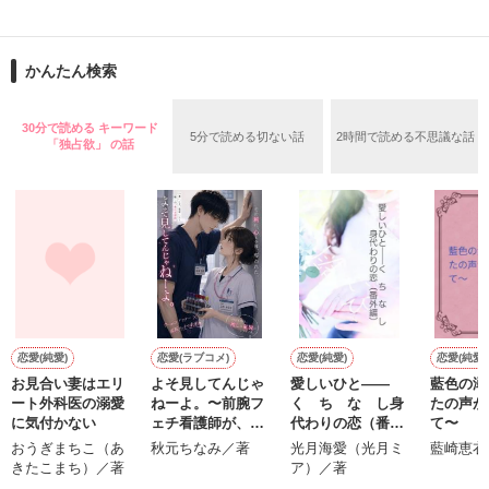
作者の考えた詩
道は、浅く

かんたん検索
作品を読む
作品を読む
30分で読める キーワード
5分で読める切ない話
2時間で読める不思議な話
「独占欲」 の話
無知を振りかざして

嘘つきな私は

もがいたふりをしていた

恋愛(純愛)
恋愛(ラブコメ)
恋愛(純愛)
恋愛(純愛)
お見合い妻はエリ
よそ見してんじゃ
愛しいひと――
藍色の溺
ート外科医の溺愛
ねーよ。〜前腕フ
く ち な し身
たの声が
に気付かない
ェチ看護師が、ク
代わりの恋（番外
て〜
ールな外科医の独
編）
おうぎまちこ（あ
秋元ちなみ／著
光月海愛（光月ミ
藍崎恵衣
占愛に捕まりまし
知っていく度に

きたこまち）／著
ア）／著
た〜