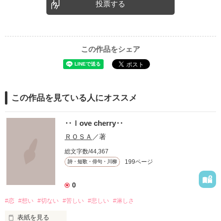
投票する
この作品をシェア
この作品を見ている人にオススメ
‥ｌove cherry‥
ＲＯＳＡ
／著
総文字数/44,367
199ページ
詩・短歌・俳句・川柳
0
#恋
#想い
#切ない
#苦しい
#悲しい
#淋しさ
表紙を見る