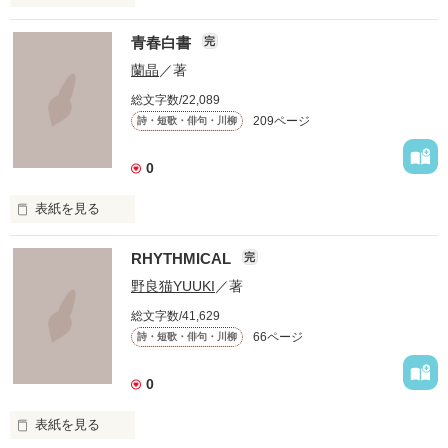
青春白書
完
満たされることのない

蘭晶
／著
この胸の奥深く

総文字数/22,089
209ページ
詩・短歌・俳句・川柳
絶えず支配し続けては

叫ぶ絶望

0
表紙を見る
たしかなものは

RHYTHMICAL
ただひとつ

完
『知らずに』

野良猫YUUKI
／著
いつか辿り着けるまで

総文字数/41,629
66ページ
詩・短歌・俳句・川柳
知らずに歩いてきた

0
表紙を見る
道は、遠く
