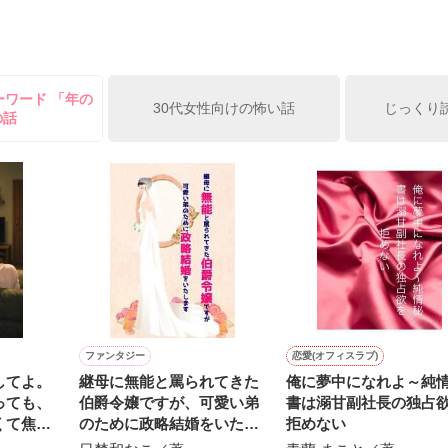
姫原由羅（24）との浮気が発覚した上、いつのまにか元カノにされてい
便利屋雛子』と馬鹿にされ、一人こっそり泣いていた雛子に、企画戦略
）が『──俺と結婚してくれないか』といきなりプロポーズをしてきた上
ていた話の改稿版です＊

ーワード 「年の
俺の雛子』🦅

30代女性向けの怖い話
じっくり
の話
ひぃ、雛子？！！！』🐥

上司が見せる素顔は、なぜか想像以上に甘くて……🐥💓🦅

作品を読む
用の画像も全てフリー素材です。

.6.3〜7.20完結です。　

にて恋愛トレンド1位でした〜良かったら読んで頂けると嬉しいです。
作品を読む
ファンタジー
恋愛(オフィスラブ)
してよ。
継母に無能と罵られてきた
俺に夢中になれよ～純
っても、
伯爵令嬢ですが、可愛い弟
書は溺甘副社長の独占
くて焦れ
のために政略結婚をいたし
拒めない
ける夫
ます