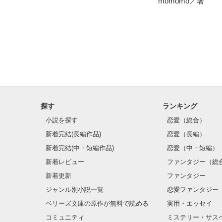
momomo／著
婦。
探す
ランキング
小説を探す
恋愛（総合）
新着完結(長編作品)
恋愛（長編）
新着完結(中・短編作品)
恋愛（中・短編）
新着レビュー
ファンタジー（総
新着更新
ファンタジー
ジャンル別小説一覧
恋愛ファンタジー
ベリーズ文庫の原作が無料で読める
実用・エッセイ
コミュニティ
ミステリー・サス