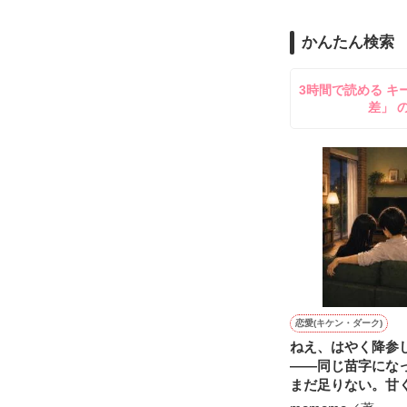
のだが、後輩の
守と由羅から『
かんたん検索
雪瀬鷹哉（29
＊以前、公開し
してきて──？

3時間で読める キ
鷹哉『宜しくな、
差」 
雛子『俺の……
シゴデキで冷徹な
※表紙も作中使
※執筆期間2026
※他サイトさん
恋愛(キケン・ダーク)
ねえ、はやく降参
――同じ苗字にな
まだ足りない。甘
ったい心理戦を続