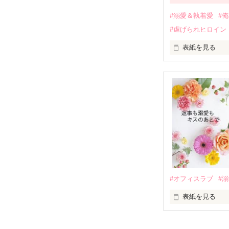
過去の傷から、
運命のような再
#溺愛＆執着愛
#
そして、ひょん
#虐げられヒロイン
酔った勢いで一
表紙を見る
さらに、美桜が
『責任をとる、
　おかしな噂を
戸惑う美桜とは
ろ、日本人美青
甘やかしてくる。
　帰国後、美桜
も関わらず、一
そんなある日、
人だったのだ―
遭っていること
　なぜか恭司か
美桜を守るため
夏木美桜(なつき
✕

鳴海哲平 (なる
#オフィスラブ
#
止まっていたは
表紙を見る
再会から始まる
舞川雛子（26
2026.6.5～2026.
また雛子には2