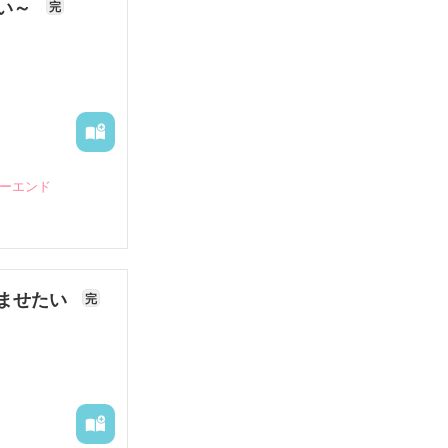
ない～
完
ピーエンド
ませたい
完