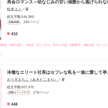
再会ロマンス～幼なじみの甘い溺愛から逃げられ
松本ユミ
／著
総文字数/144,360
245ページ
恋愛(純愛)
410
#再会
#両片想い
#初恋
#スパダリ
#大人の恋
#御曹司
#独占欲
#ハッ
冷徹なエリート社長はセフレな私を一途に愛して孕
に淡い恋心を抱いていた美桜。

おうぎまちこ（あきたこまち）
／著
来事をきっかけに二人の関係は壊れてしまう。

ないまま、美桜は両親の離婚によって

総文字数/207,975
なり、哲平とも離れ離れになった。

179ページ
恋愛(オフィスラブ)
年後。

448