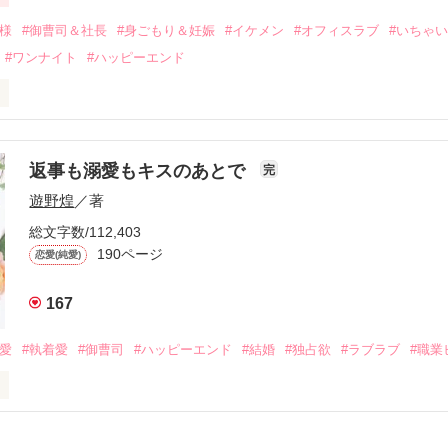
二度と会いたくないと思っていた哲平に

会を果たす。

俺様
#御曹司＆社長
#身ごもり＆妊娠
#イケメン
#オフィスラブ
#いちゃ
なことから

#ワンナイト
#ハッピーエンド
夜を共にしてしまった。

初めてだと知った哲平は

結婚しよう』と真っ直ぐに告げてきた。

流されて前の職場でうまくいかなかった梅田美桜は、海外で傷心旅行を
裏腹に、好きという気持ちを隠すことなく

年と出会い、酒の勢いもあり一夜限りの関係となる。



は新しい職場でワンナイトした美青年と再会。なんと彼の正体は、とあ
返事も溺愛もキスのあとで
完
族を離れて起業した新進気鋭の実業家、社内でも冷徹だと評判な社長―
哲平は美桜がストーカー被害に

遊野煌
／著
―！

を知る。

ら飼い猫の世話係を命じられた美桜は、猫の世話を口実にしばしば呼び
、哲平は同居を提案してきて――。

総文字数/112,403
190ページ
恋愛(純愛)
みお)

167
作品を読む
みてっぺい)

溺愛
#執着愛
#御曹司
#ハッピーエンド
#結婚
#独占欲
#ラブラブ
#職業
ずの二人の時間が、再び動き出す。

、溺愛ラブ。

）は大手お菓子メーカー、三日月製菓コーポレーションの企画戦略室で働
7.25

年前から付き合いはじめ、半年前から同棲を始めた、同期で恋人の石垣守