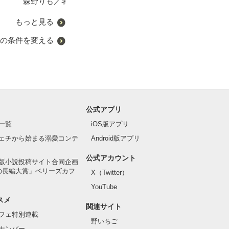
森野りも／著
泉野あおい／著
もっと見る
の条件を変える
公式アプリ
一覧
iOS版アプリ
ェチから始まる溺愛コンテ
Android版アプリ
公式アカウント
版小説投稿サイト合同企画
の長編大賞」ベリーズカフ
X（Twitter）
YouTube
スメ
関連サイト
フェ特別連載
野いちご
ナンバー