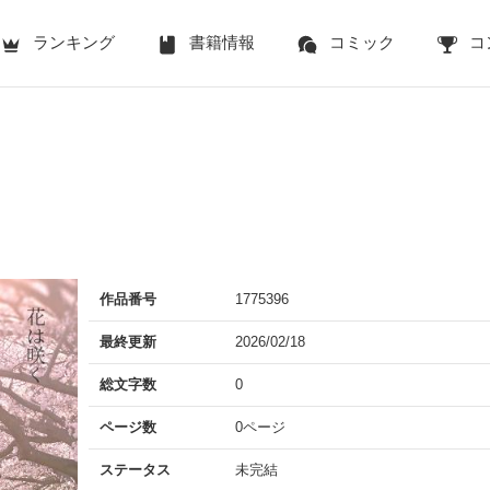
ランキング
書籍情報
コミック
コ
作品番号
1775396
最終更新
2026/02/18
総文字数
0
ページ数
0ページ
ステータス
未完結