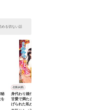
た。

室の上司である
、同居まで提案
読める切ない話
恋愛(純愛)
ホラー・オカルト
恋愛(純愛)
ミステリー・サスペン
情秘
身代わり婚だったのに、極
ナニカ 〜生んで、逃げて、
エリート脳外科医は離婚前
ヤンデレ彼氏に
欲を
甘愛で満たされました～虐
殺される物語〜
提の契約妻を溺愛猛攻で囲
空波 刻羅／著
げられた私が冷徹御曹司の
い込む
藍里まめ／著
花嫁になるまで～