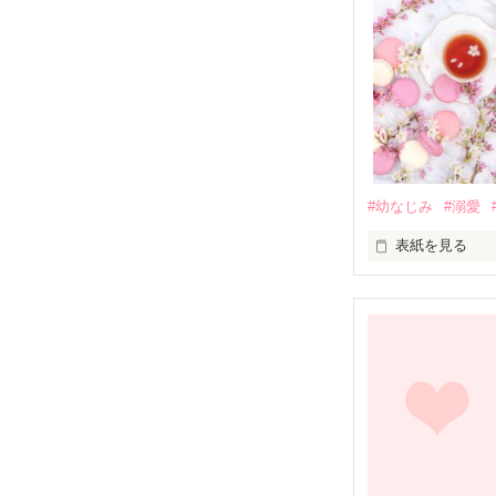
#幼なじみ
#溺愛
表紙を見る
幼なじみの哲平
しかし、ある出
関係修復もでき
引っ越すことに
それから約十二