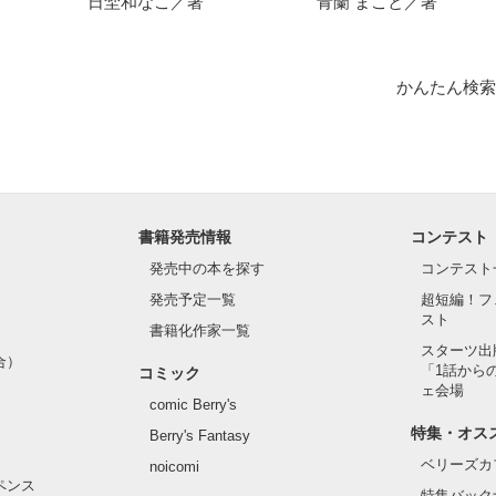
日埜和なこ／著
青蘭 まこと／著
かんたん検索
書籍発売情報
コンテスト
発売中の本を探す
コンテスト
発売予定一覧
超短編！フ
スト
書籍化作家一覧
スターツ出
合）
「1話から
コミック
ェ会場
comic Berry's
特集・オス
Berry's Fantasy
ベリーズカ
noicomi
ペンス
特集バック