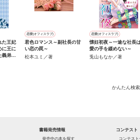
にて恋愛トレンド1位でした〜良かったら読んで頂けると嬉しいです。
作品を読む
恋愛(オフィスラブ)
恋愛(オフィスラブ)
れた王妃
君色ロマンス～副社長の甘
懐妊初夜～一途な社長
めに王に
い恋の罠～
愛の手を緩めない～
た義弟の
松本ユミ／著
兎山もなか／著
かんたん検索
書籍発売情報
コンテスト
発売中の本を探す
コンテスト