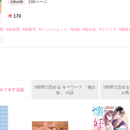
190ページ
恋愛(純愛)
みお)

170
作品を読む
みてっぺい)

溺愛
#執着愛
#御曹司
#ハッピーエンド
#結婚
#独占欲
#ラブラブ
#職業
ずの二人の時間が、再び動き出す。

、溺愛ラブ。

）は大手お菓子メーカー、三日月製菓コーポレーションの企画戦略室で働
7.25

年前から付き合いはじめ、半年前から同棲を始めた、同期で恋人の石垣守
姫原由羅（24）との浮気が発覚した上、いつのまにか元カノにされてい
便利屋雛子』と馬鹿にされ、一人こっそり泣いていた雛子に、企画戦略
）が『──俺と結婚してくれないか』といきなりプロポーズをしてきた上
ていた話の改稿版です＊

1時間で読める キーワード 「独占
1時間で読める
俺の雛子』🦅

ドキドキする話
欲」 の話
ル男
ひぃ、雛子？！！！』🐥

上司が見せる素顔は、なぜか想像以上に甘くて……🐥💓🦅

作品を読む
用の画像も全てフリー素材です。

.6.3〜7.20完結です。　
