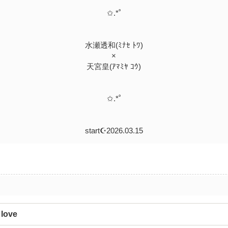
✩.*˚
水瀬透和(ﾐﾅｾ ﾄﾜ)
×
天宮皇(ｱﾏﾐﾔ ｺｳ)
✩.*˚
start☪︎2026.03.15
 love