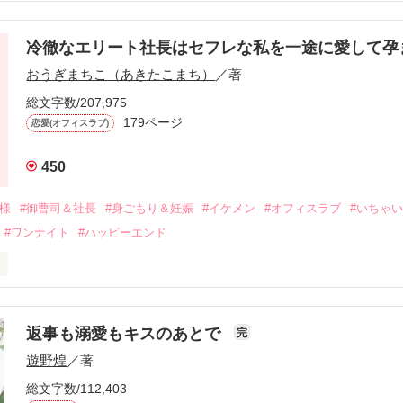
冷徹なエリート社長はセフレな私を一途に愛して孕
に淡い恋心を抱いていた美桜。

おうぎまちこ（あきたこまち）
／著
来事をきっかけに二人の関係は壊れてしまう。

ないまま、美桜は両親の離婚によって

総文字数/207,975
なり、哲平とも離れ離れになった。

179ページ
恋愛(オフィスラブ)
年後。

450
二度と会いたくないと思っていた哲平に

会を果たす。

俺様
#御曹司＆社長
#身ごもり＆妊娠
#イケメン
#オフィスラブ
#いちゃ
なことから

#ワンナイト
#ハッピーエンド
夜を共にしてしまった。

初めてだと知った哲平は

結婚しよう』と真っ直ぐに告げてきた。

流されて前の職場でうまくいかなかった梅田美桜は、海外で傷心旅行を
裏腹に、好きという気持ちを隠すことなく

年と出会い、酒の勢いもあり一夜限りの関係となる。



は新しい職場でワンナイトした美青年と再会。なんと彼の正体は、とあ
返事も溺愛もキスのあとで
完
族を離れて起業した新進気鋭の実業家、社内でも冷徹だと評判な社長―
哲平は美桜がストーカー被害に

遊野煌
／著
―！

を知る。

ら飼い猫の世話係を命じられた美桜は、猫の世話を口実にしばしば呼び
、哲平は同居を提案してきて――。

総文字数/112,403