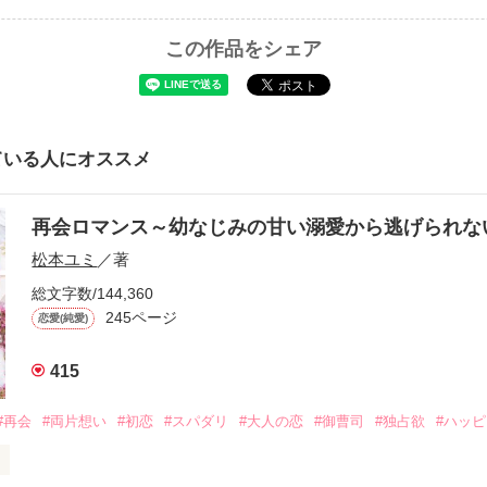
この作品をシェア
ている人にオススメ
再会ロマンス～幼なじみの甘い溺愛から逃げられ
松本ユミ
／著
総文字数/144,360
245ページ
恋愛(純愛)
415
#再会
#両片想い
#初恋
#スパダリ
#大人の恋
#御曹司
#独占欲
#ハッ