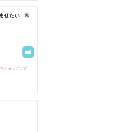
ませたい
完
いちゃ＆ラブラブ
していたとこ
る財閥御曹司に
―御影恭司その
出された上、二