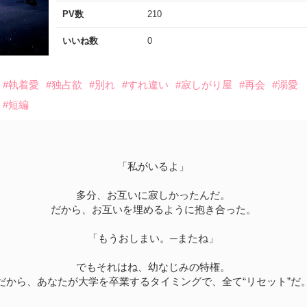
PV数
210
いいね数
0
#執着愛
#独占欲
#別れ
#すれ違い
#寂しがり屋
#再会
#溺愛
#短編
「私がいるよ」
多分、お互いに寂しかったんだ。
だから、お互いを埋めるように抱き合った。
「もうおしまい。─またね」
でもそれはね、幼なじみの特権。
だから、あなたが大学を卒業するタイミングで、全て“リセット”だ