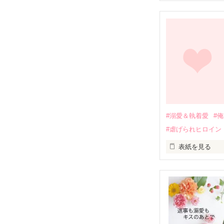
幼なじみの哲平
しかし、ある出
関係修復もでき
引っ越すことに
それから約十二
過去の傷から、
運命のような再
#溺愛＆執着愛
#
そして、ひょん
#虐げられヒロイン
酔った勢いで一
表紙を見る
さらに、美桜が
『責任をとる、
　おかしな噂を
戸惑う美桜とは
ろ、日本人美青
甘やかしてくる。
　帰国後、美桜
も関わらず、一
そんなある日、
人だったのだ―
遭っていること
　なぜか恭司か
美桜を守るため