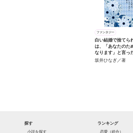
※他サイトさん
ファンタジー
白い結婚で捨てら
は、「あなたのた
なります」と言っ
手を取る
坂井ひなぎ／著
探す
ランキング
小説を探す
恋愛（総合）