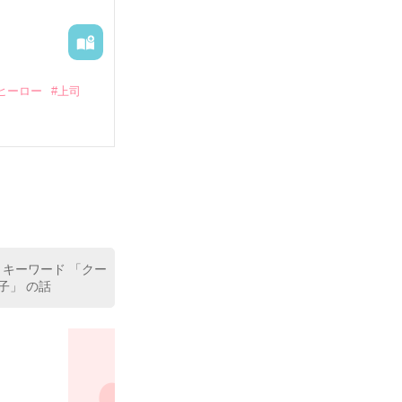
ヒーロー
#上司
いている。

（26）がいる
た。

室の上司である
、同居まで提案
 キーワード 「クー
子」 の話