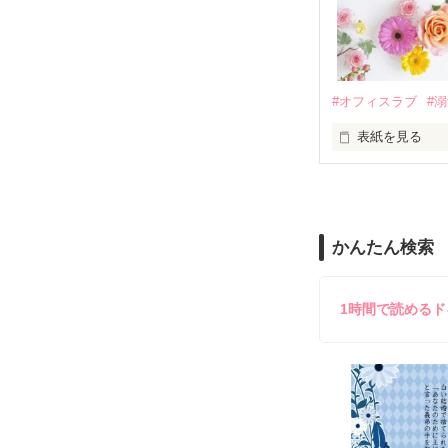
夏木美桜(なつき
✕

鳴海哲平 (なる
#オフィスラブ
#
止まっていたは
表紙を見る
再会から始まる
舞川雛子（26
2026.6.5～2026.
また雛子には2
のだが、後輩の
守と由羅から『
かんたん検索
雪瀬鷹哉（29
＊以前、公開し
してきて──？

鷹哉『宜しくな、
1時間で読める
雛子『俺の……
シゴデキで冷徹な
※表紙も作中使
※執筆期間2026