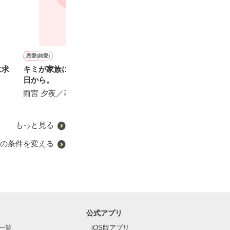
恋愛(純愛)
恋愛(純愛)
恋愛(純愛)
恋愛(純愛)
は求
キミが家族になった、その
再会した初恋の幼馴染との
溺愛までノンストップ〜社
【書籍化】幼馴
日から。
距離が近すぎて困ってま
長の包囲網から逃げられま
ト外交官にカラ
す！ ～離れて初めて気付
せん〜
されそうです
雨宮 夕夜／著
く恋～
楠ノ木雫／著
にしのそら／著
みなつき菫／著
もっと見る
の条件を変える
公式アプリ
一覧
iOS版アプリ