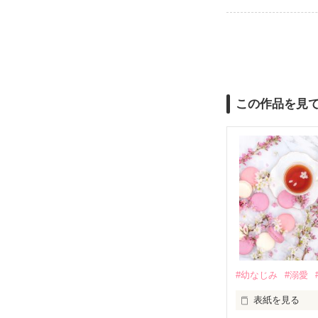
この作品を見
#幼なじみ
#溺愛
表紙を見る