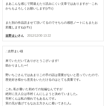
まあこんな感じで間違えたり読みにくい文章ではありますが‥これ
からもよろしくお願いします(≧∇≦)
また別の作品読ませて頂いてるのでそちらの感想ノートにもまたお
邪魔しますね(≧∇≦)
吉野まい
さん
2012/12/30 13:22
∴吉野まい様
来ていただいてありがとうございます!
助かりましたー!
野いちごさんではあまりこの手の話は需要がないと思っていたので､
歴史好き様から意見をいただけるのはとても貴重です｡
これ､私が書いた初めての短編なんですが
絶対に主人公は市村くんにしようと決めていました｡
市村くんは私の憧れでもあるんです｡
実の兄が逃げてもなお土方さんに着いてきた人｡