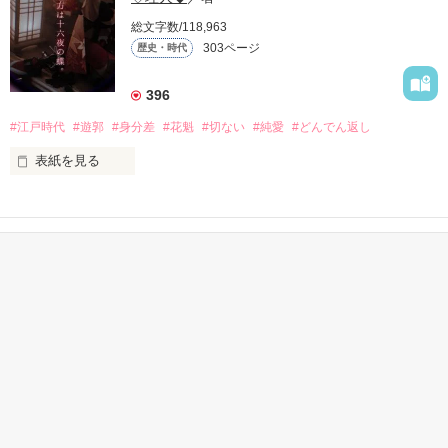
借金で差し押さえ寸前の一条伯爵家。

総文字数/118,963
絶望する令嬢・澄乃の前に現れたのは、有能な若き少佐・橘朔
303ページ
歴史・時代
也だった。

彼は莫大な借財を肩代わりする代わりに、澄乃への「婿入り」
396
を要求する。

#江戸時代
#遊郭
#身分差
#花魁
#切ない
#純愛
#どんでん返し
拒否権のない契約結婚。

しかし、始まった新婚生活で、不器用なほどに真っ直ぐな愛情
表紙を見る
を示される。

「あなたが望まないことは、決してしません」

「あなたの好きなものは、きっと良いものです」

かんたん検索
おいでなんし、おいでなんし、

軍服の奥に15年越しの執着を秘めた夫は、世間から軽んじられ
どうぞ極楽浄土へ。

15分で読める キーワード
る澄乃の「刺繍」を、誰よりも尊重し、守り抜こうとする。

1時間で読めるほのぼのす
2時間で読めるドキドキす
「キングorプリンス」 の
る話
る話
話
 だが、二人の絆を試すように、朔也を狙う高慢な侯爵令嬢・冴
ここは江戸の花街・吉原───裏遊郭。

子の影が忍び寄り――。

没落令嬢が、一途すぎる軍人の愛に包囲され、自らの誇りであ
男が女を買うのではありんせん。

る日本刺繍の腕で運命を切り拓いてゆく、大正浪漫×逆転夫婦
愛！

女が男を買い、女が夢を見る場所でありんす。
