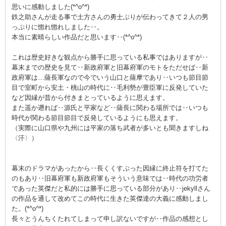
思いに感動しました(*^o^*)
鉄之助さんが走る事で土方さんの勇士ぶりが伝わってきて２人の男
っぷりに惚れ惚れしました‥。
本当に素晴らしい作品だと思います‥(*^o^*)
これは歴史好きな観点から勝手に思っている私事ではありますが‥
幕末までの歴史を見て‥新政府軍と旧幕府軍のモトをただせば‥新
政府軍は…薩長軍なので今でいう山口と薩摩であり‥いつも節目節
目で室町から安土・桃山の時代に‥毛利勢が豊臣軍に反発していた
など因縁が昔から付きまとっているように思えます。
また遥か遡れば‥源氏と平家など‥薩長に関わる場所では‥いつも
時代が関わる節目節目で反発しているようにも思えます。
（実際に山口県や九州には平家の落ち武者が多いとも聞きますしね
〈汗〉）
幕末のドラマがあったから‥長くくすぶった因縁に終止符を打てた
のもあり‥旧幕府軍も新政府軍もそういう意味では‥時代の功労者
であった英傑だと私的には勝手に思っている部分があり‥jekyllさん
の作品を通して改めてこの時代に生きた英傑達の大義に感動しまし
た。(*^o^*)
長々とうんちくたれてしまって申し訳ないですが‥作品の感想とし