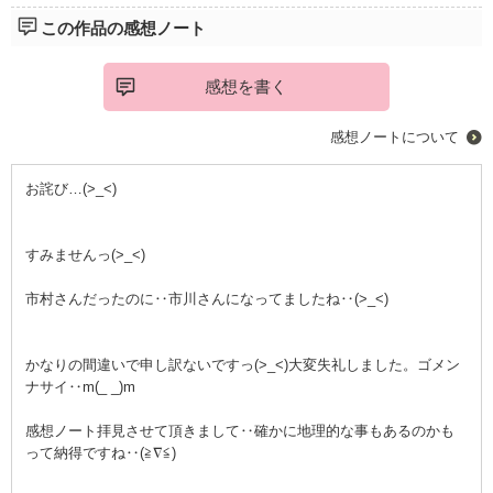
この作品の感想ノート
感想を書く
感想ノートについて
お詫び…(>_<)
すみませんっ(>_<)
市村さんだったのに‥市川さんになってましたね‥(>_<)
かなりの間違いで申し訳ないですっ(>_<)大変失礼しました。ゴメン
ナサイ‥m(_ _)m
感想ノート拝見させて頂きまして‥確かに地理的な事もあるのかも
って納得ですね‥(≧∇≦)