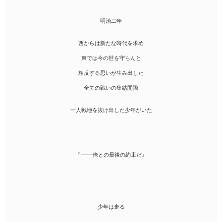
明治二年
西からは新たな時代を求め
東では今の世を守らんと
相反する思いが生み出した
全ての戦いの集結間際
一人戦地を抜け出した少年がいた
『───俺との最後の約束だ』
少年は走る