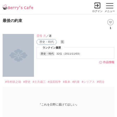
ログイン
メニュー
最後の約束
1
雲母 月
／著
歴史・時代
完
ランクイン履歴
歴史・時代
32位（2011/11/03）
作品情報
#市村鉄之助
#歴史
#土方歳三
#戊辰戦争
#幕末
#約束
#シリアス
#明治
『これを日野に届けてほしい』