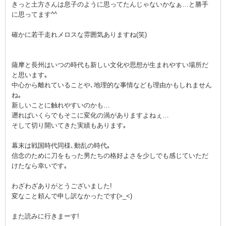
きっと土方さんは息子のように思ってたんじゃないかなぁ…と勝手
に思ってます^^
確かに若干走れメロスな雰囲気ありますね(笑)
薩摩と長州はいつの時代も新しい文化や思想が生まれやすい場所だ
と思います｡
中心から離れていることや､地理的な事情なども理由かもしれません
ね｡
新しいことに触れやすいのかも…
遡ればいくらでもそこに変化の渦がありますよねぇ…
そして切り開いてきた実績もあります｡
幕末は戦国時代同様､動乱の時代｡
信念のために刀をもった男たちの格好よさを少しでも感じていただ
けたなら幸いです｡
わざわざありがとうございました!
変なこと頼んで申し訳なかったです(>_<)
また読みに行きまーす!