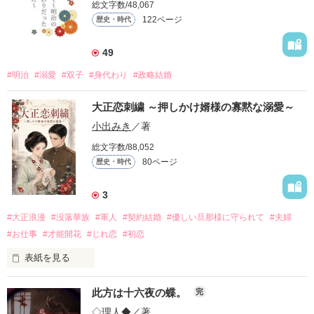
総文字数/48,067
122ページ
歴史・時代
49
#明治
#溺愛
#双子
#身代わり
#政略結婚
大正恋刺繍 ～押しかけ婿様の寡黙な溺愛～
小出みき
／著
総文字数/88,052
80ページ
歴史・時代
3
#大正浪漫
#没落華族
#軍人
#契約結婚
#優しい旦那様に守られて
#夫婦
#お仕事
#才能開花
#じれ恋
#初恋
表紙を見る
「私が一条家に婿入りしたのは、ただ単に澄乃さんと結婚した
此方は十六夜の蝶。
完
かったからです」

◇理人◆
／著