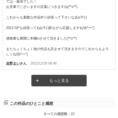
ては‥最高でした！
お見事でございますの言葉につきますね(*^o^*)
これからも素敵な作品作り頑張って下さいなあ(≧∇≦)
2013 GPも頑張ってね(≧∇≦)影ながら応援しますね!(b^ー°)
感無量な展開に本棚inさせて頂きました(*^o^*)
またちょくちょく他の作品も読ませて頂きますのでこれからもよろ
しくね!(b^ー°)
吉野まい
さん
2012/12/29 08:48
もっと見る
この作品のひとこと感想
すべての感想数：
23