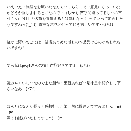
いえいえ‥無理なお願いだなんて‥こちらこそご意見になっていた
かどうか怪しまれるとこなので‥（しかも 苗字間違ってるし‥の市
村さんに“剣士の名前を間違えるとは無礼なっ！”っていって斬られそ
うですねっ(^_^;)）貴重な意見と仰って頂き嬉しいです‥(≧∇≦)
確かに野いちごでは‥結構あまめな感じの作品受けるのかもしれな
いですね！
でも私はjekyllさんの描く作品好きですよー(≧∇≦)
読みやすいし‥なのでまた新作・更新あれば‥是非是非紹介して下
さいなあ…(≧∇≦)
ほんとになんか長々と感想打った挙げ句に間違えてすみません‥m(_
_)m
深くお詫びいたしますっm(_ _)m