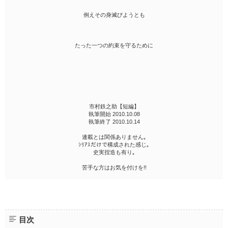
例えその身滅びようとも
たった一つの約束を守るために
市村鉄之助【短編】
執筆開始 2010.10.08
執筆終了 2010.10.14
連載とは関係ありません｡
ｼﾘｱｽだけで構成された感じ｡
史実捏造も有り｡
苦手な方はお気を付けを!!
目次