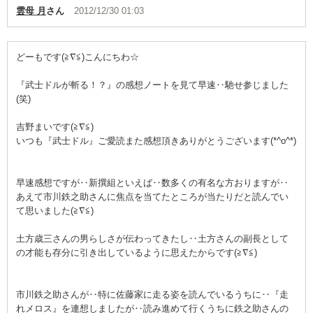
雲母 月
さん
2012/12/30 01:03
どーもです(≧∇≦)こんにちわ☆
『武士ドルが斬る！？』の感想ノートを見て早速‥馳せ参じました
(笑)
吉野まいです(≧∇≦)
いつも『武士ドル』ご愛読また感想頂きありがとうございます(*^o^*)
早速感想ですが‥新撰組といえば‥数多くの有名な方おりますが‥
あえて市川鉄之助さんに焦点を当てたところが当たりだと読んでい
て思いました(≧∇≦)
土方歳三さんの男らしさが伝わってきたし‥土方さんの副長として
の才能も存分に引き出しているように思えたからです(≧∇≦)
市川鉄之助さんが‥特に佐藤家に走る姿を読んでいるうちに‥『走
れメロス』を連想しましたが‥読み進めて行くうちに鉄之助さんの