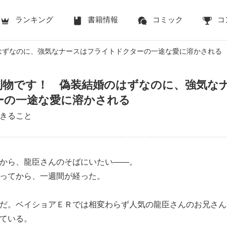
ランキング
書籍情報
コミック
コ
はずなのに、強気なナースはフライトドクターの一途な愛に溶かされる
別物です！ 偽装結婚のはずなのに、強気な
ーの一途な愛に溶かされる
きること
から、龍臣さんのそばにいたい――。
ってから、一週間が経った。
だ。ベイショアＥＲでは相変わらず人気の龍臣さんのお兄さん
ている。