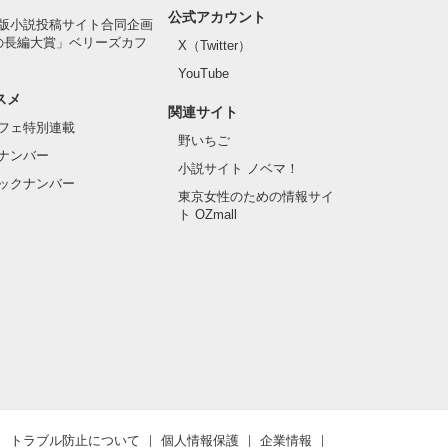
公式アカウント
版小説投稿サイト合同企画
の長編大賞」ベリーズカフ
X（Twitter）
YouTube
スメ
関連サイト
フェ特別連載
野いちご
ナンバー
小説サイト ノベマ！
ックナンバー
東京女性のための情報サイ
ト OZmall
トラブル防止について
個人情報保護
企業情報