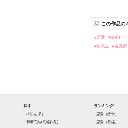
この作品の
#溺愛
#職業ヒー
#救急医
#看護師
探す
ランキング
小説を探す
恋愛（総合）
新着完結(長編作品)
恋愛（長編）