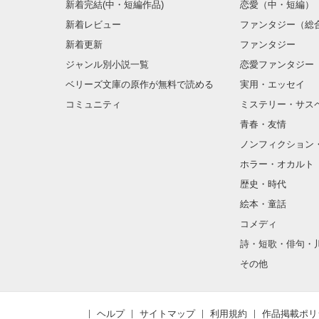
新着完結(中・短編作品)
恋愛（中・短編）
新着レビュー
ファンタジー（総
新着更新
ファンタジー
ジャンル別小説一覧
恋愛ファンタジー
ベリーズ文庫の原作が無料で読める
実用・エッセイ
コミュニティ
ミステリー・サス
青春・友情
ノンフィクション
ホラー・オカルト
歴史・時代
絵本・童話
コメディ
詩・短歌・俳句・
その他
ヘルプ
サイトマップ
利用規約
作品掲載ポリ