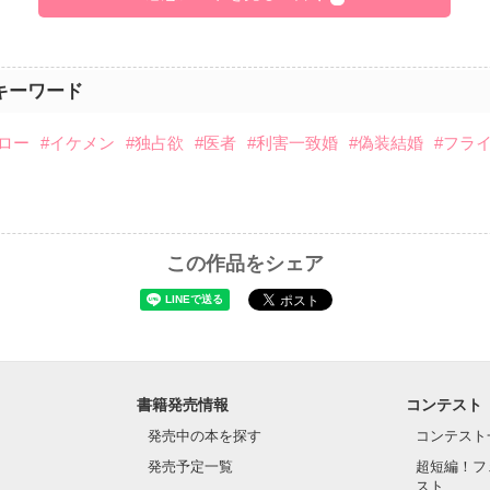
キーワード
ロー
#イケメン
#独占欲
#医者
#利害一致婚
#偽装結婚
#フラ
この作品をシェア
書籍発売情報
コンテスト
発売中の本を探す
コンテスト
発売予定一覧
超短編！フ
スト