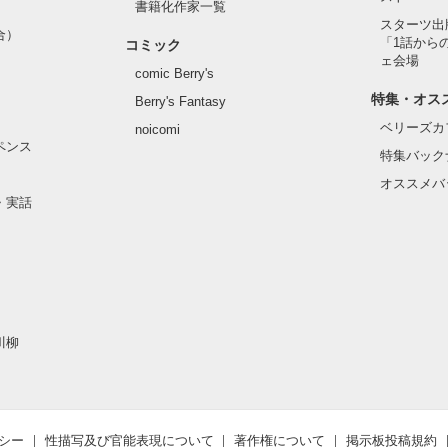
書籍化作家一覧
スターツ出
合）
「1話から
コミック
ェ会場
comic Berry's
特集・オス
Berry's Fantasy
ベリーズカ
noicomi
ペンス
特集バック
オススメバ
・実話
川柳
シー
性描写及び官能表現について
著作権について
掲示板投稿規約