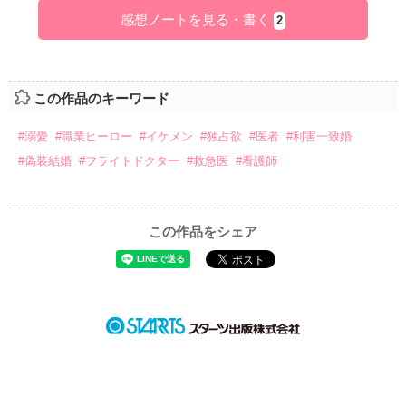
感想ノートを見る・書く
2
この作品のキーワード
#溺愛
#職業ヒーロー
#イケメン
#独占欲
#医者
#利害一致婚
#偽装結婚
#フライトドクター
#救急医
#看護師
この作品をシェア