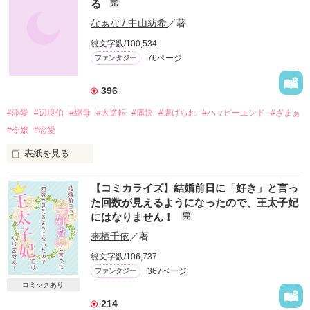
る
完
なぁな / 中山紡希
／著
総文字数/100,534
76ページ
ファンタジー
396
#溺愛
#辺境伯
#継母
#大逆転
#痛快
#虐げられ
#ハッピーエンド
#ざまぁ
#令嬢
#恋愛
表紙を見る
傷モノの子爵令嬢アイリーン

【コミカライズ】結婚前日に「好き」と言っ
　　　　　×

た回数が見えるようになったので、王太子妃
イケメン冷徹辺境伯エドガー

にはなりません！
完
来栖千依
／著
父の再婚後、絶世の美女と名高きアイリーンは意地悪な継母と
総文字数/106,737
義妹に虐げられる日々を送っていた。

実は、彼女の目元にはある事件をキッカケに痛々しい傷ができ
367ページ
ファンタジー
てしまった。

コミックあり
それ以来「傷モノ」として扱われ、屋敷に軟禁されて過ごして
214