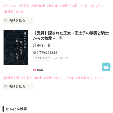
きた。

#ラブコメ
#王子様
#婚約破棄
#逃亡劇
#溺愛
#溺甘
#一途
#両片思い
ある日、ひょんなことから仮面舞踏会に参加することに。

#異世界
#結婚
目元の傷を隠して参加するアイリーンだが、義妹のソニアによ
って仮面が剥がされてしまう。

表紙を見る
すると、なぜか冷徹辺境伯と呼ばれているエドガーが跪まず
き、アイリーンに「結婚してください」と求婚する。

＊お知らせ＊

【受賞】隠された王女～王太子の溺愛と騎士
抜群の容姿の良さで社交界で人気のあるエドガーだが、実はあ
からの執愛～
完
る重要な秘密を抱えていて……？

コミカライズがはじまりました♡

Berry'sFantasy vol.49（2023/9/22発売号）より

澤谷弥
／著
傷モノになったアイリーンが冷徹辺境伯のエドガーに

漫画：葉々ねろ先生

たっぷり愛され甘やかされるお話。

総文字数/128,816
とびきり可愛い漫画にしていただきましたので、ぜひご覧くだ
231ページ
ファンタジー
さいませ。

※注意※他サイトにも別名義で投稿しています。
465
＃そんなに「好き」って言われてないので

＃王太子妃にはなりません！

#異世界恋愛
#王太子
#騎士
#溺愛
#ヒストリカル
#性描写有り
#R15
作品を読む
表紙を見る
シザーリオ公爵家の令嬢キャロルは、婚約者である王太子レオ
ンとの結婚前日に、人の頭のうえに謎の数字が見えるようにな
グルブランソン国ヘドマン辺境伯の娘であるアルベティーナ。

った。

幼い頃から私兵団の訓練に紛れ込んでいた彼女は、王国騎士団
の女性騎士に抜擢される。

どうやらこれは、他人に「好き」と言った回数らしい。

かんたん検索
だが、なぜかグルブランソン国の王太子が彼女を婚約者候補に
式の予行のためにレオンと面会すると、なんと数値がカンスト