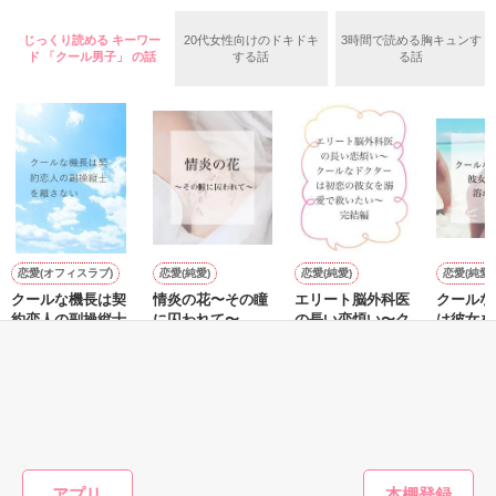
と指名した。

していた！！

婚約者候補から外れたいアルベティーナは、騎士団団長である
じっくり読める キーワー
20代女性向けのドキドキ
3時間で読める胸キュンす
ルドルフに純潔をもらってくれと言い出す。

「わたくし、そんなに『好き』だなんて、言われていません
ド 「クール男子」 の話
する話
る話
王族に嫁ぐには処女性が求められるため、それを失えば婚約者
わ！！」

候補から外れるだろうと安易に考えたのだ。

ルドルフとは何度か仕事を一緒にこなしているため、アルベテ
恋人がいるに違いない！と早合点したキャロルは、レオンの幸
ィーナが家族以外に心を許せる唯一の男性だったのだが――。

せを守るため「婚約破棄」を宣言して逃亡するが、捕まって連
れ戻され……？

※チャマさん、素敵なレビューをありがとうございます。
「俺に愛されているのは誰なのか、その目でたしかめて」

大好きだから王太子の妃になりたくない令嬢と、大好きだから
作品を読む
彼女を妃にしたい辣腕王太子の、溺愛どたばた逃亡劇。

恋愛(オフィスラブ)
恋愛(純愛)
恋愛(純愛)
恋愛(純愛)
クールな機長は契
情炎の花〜その瞳
エリート脳外科医
クールな
※他のサイトでも掲載中。
約恋人の副操縦士
に囚われて〜
の長い恋煩い〜ク
は彼女を
を離さない
ールなドクターは
かしたい
大森サジャ／著
初恋の彼女を溺愛
コハラ／著
夏野 もも／著
大森サジ
で救いたい〜 完
作品を読む
結編
もっと見る
かんたん検索の条件を変える
アプリ