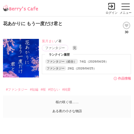
ログイン
メニュー
花あかりに もう一度だけ君と
30
葉月まい
／著
ファンタジー
完
ランクイン履歴
ファンタジー（総合）
74位（2026/04/26）
ファンタジー
29位（2026/04/25）
作品情報
#ファンタジー
#短編
#桜
#切ない
#純愛
桜の咲く頃……
ある夜の小さな物語