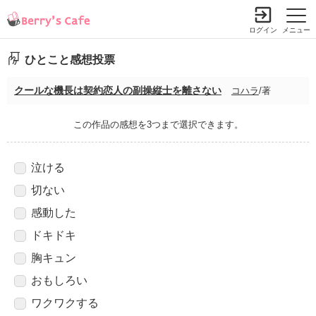
ログイン
メニュー
ひとこと感想投票
クールな機長は契約恋人の副操縦士を離さない
コハラ
/著
この作品の感想を3つまで選択できます。
泣ける
切ない
感動した
ドキドキ
胸キュン
おもしろい
ワクワクする