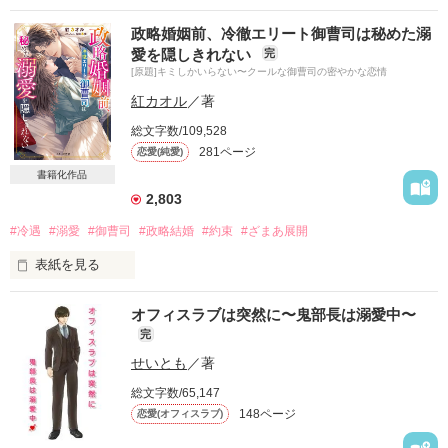
政略婚姻前、冷徹エリート御曹司は秘めた溺
愛を隠しきれない
完
[原題]キミしかいらない〜クールな御曹司の密やかな恋情
紅カオル
／著
総文字数/109,528
281ページ
恋愛(純愛)
書籍化作品
2,803
#冷遇
#溺愛
#御曹司
#政略結婚
#約束
#ざまあ展開
表紙を見る
オフィスラブは突然に〜鬼部長は溺愛中〜
愛人の娘として冷遇され育った明花は

完
ある日突然、結婚を言い渡される。

せいとも
／著
傾きかけた家業を助けるために

総文字数/65,147
身を差し出した相手は――

148ページ
恋愛(オフィスラブ)