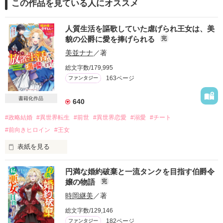
この作品を見ている人にオススメ
人質生活を謳歌していた虐げられ王女は、美
貌の公爵に愛を捧げられる
完
美並ナナ
／著
総文字数/179,995
163ページ
ファンタジー
書籍化作品
640
#政略結婚
#異世界転生
#前世
#異世界恋愛
#溺愛
#チート
#前向きヒロイン
#王女
表紙を見る
★2024年12月に

円満な婚約破棄と一流タンクを目指す伯爵令
ベリーズファンタジースイートにて

嬢の物語
完
Web版から改題＆改稿して書籍化！

書籍では番外編や特典SSが読めます★

時岡継美
／著
総文字数/129,146
—————————

182ページ
ファンタジー