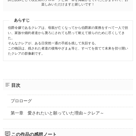
楽しみいただけますと嬉しいです！
あらすじ
伯爵令嬢であるクレアは、母親が亡くなってから伯爵家の業務をすべて一人で担
い、家族や婚約者達から蔑ろにされても黙って耐えて彼らのために尽くしてき
た。
そんなクレアが、ある日突然一通の手紙を残して失踪する。
この物語は、残された者達の後悔やざまぁ等と、すべてを捨てて未来を切り開い
たクレアの群像劇です。
目次
プロローグ
第一章 愛されたいと願っていた理由～クレア～
この作品の感想ノート