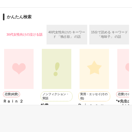
　素敵なレビューありがとうございます！

୨୧‥∵‥‥∵‥‥∵‥‥∵‥‥∵‥‥∵‥୨୧

　micoro様／lisayam様

『悪役令嬢が幸せへの最短ルートを突き進もうとした結果、王
　くまく様／ねーさん様

太子からの溺愛が止まりません』

※設定がゆるい部分もあると思いますので、気楽にお読み頂け
かんたん検索
　永遠様／ひまわり様

電子書籍が発売中

れば幸いです。

　usamo様

୨୧‥∵‥‥∵‥‥∵‥‥∵‥‥∵‥‥∵‥୨୧

※前半〜中盤頃まで恋愛要素低めです。どちらかというとヒロ
40代女性向けの キーワー
15分で読める キーワード
30代女性向けの泣ける話
インの活躍がメインに進みます。また全年齢向けのためRシー
ド 「独占欲」 の話
「地味子」 の話
トリニティ・フローレスは侯爵家の一人娘。

ンはありません。
　エブリスタさま

天使のような見た目をした彼女は、この国の第二王子であるダ
　小説家になろうさまでも公開しています

リルとの婚約を機に豹変する。

ヒロインを虐め倒して断罪されるのだ。

作品を読む
そんなよくある乙女ゲームのよくある悪役令嬢に転生したアラ
サー社畜は考えた。

(金持ちに嫁いで優雅に暮らす……それが一番幸せだと思いませ
んか？)

作品を読む
それなのにダリルとの顔合わせは大成功のようで大失敗！？

(最短ルートで突き進むのみ……！！)

ノンフィクション・
実用・エッセイ(その
恋愛(純愛)
恋愛(その他
そう思っているのに、何かがおかしい。

実話
他)
Ｒａｉｎ ２
*♥先生
ぶりっ子巨乳侍女と可愛く育つ筈の攻略対象者の弟に溺愛され
粉雪
D i a r y
♥*【完】
て、婚約しないようにしていたこの国の王太子、ダリルに超執
幸／著
ユウチャン／著
井上 雨／著
♥姫井 
着されているんですけど？

著
前世の初恋＆推しに似ている天才すぎる第一王子は一体何
者！？

目指せモブ！幸せ最短ルートを目指して奮闘する悪役令嬢の物