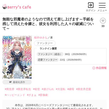
ログイン
メニュー
無能な邪魔者のようなので消えて差し上げます～手紙を
残して消えた令嬢と、彼女を利用した人々の破滅につい
33
て～
桜井ゆきな
／著
ファンタジー
ランクイン履歴
ファンタジー（総合）
38位（2026/06/05）
恋愛ファンタジー
22位（2026/06/05）
作品情報
書籍化原作
#異世界
#異世界転生
#前世
#虐げられ
#大逆転
#継母
#異世界恋愛
#ハッピーエンド
#ざまぁ
#群像劇
本作は、2026年6月にベリーズファンタジーにて書籍化されます。
試し読みとして校正前のプロローグと第一章を掲載させていただきますので、お