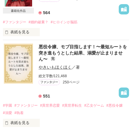
リズベルト王国の王女アリシアは、

敗戦に伴い長年の敵対国である隣国との同盟のため

書籍化作品
564
ユルラシア王国の王太子のもとへ嫁ぐことになる。

#ファンタジー
#婚約破棄？
#ヒロインが脳筋
正式な婚姻は1年後。

表紙を見る
本来なら隣国へ行くのもその時で良いのだが、

アリシアには今すぐに行けという命令が言い渡された。

　第３回ベリーズカフェファンタジー小説大賞受賞作

悪役令嬢、モブ目指します！〜最短ルートを
つまりは正式な婚姻までの人質だ。

突き進もうとした結果、溺愛が止まりませ
　※こちらはWEB版となりますので書籍とは一部内容が異なり
しかも王太子には寵愛を与える側妃がすでにいて

ん〜
完
ます

愛される見込みもないという。

やきいもほくほく
／著
　幼馴染であるレイナード王太子殿下の婚約者、ステーシア・
しかし自国で冷遇されていたアリシアは、

総文字数/121,468
ビルハイム伯爵令嬢は、生来の「おてんば」を押し殺してお妃
むしろ今よりマシになるくらいだと思い、

教育に励んでいた。

250ページ
ファンタジー
なんの感慨もなく隣国へ人質として旅立った。

　しかし、海の向こうからやって来た留学生と日に日に親密に
なっていゆく王太子の様子を見て、円満に婚約を破棄してもら
そして隣国で、

551
おうと決心するのだが――！？

王太子の側近である美貌の公爵ロイドと出会う。

#学園
#ファンタジー
#異世界恋愛
#異世界転生
#乙女ゲーム
#悪役令嬢
ロイドはアリシアの監視役のようでーー？

　脳筋ヒロインが斜め上に突っ走るラブコメファンタジーで
#溺愛
#執着
す。

これは前世持ちでちょっぴりチートぎみなヒロインが、

前向きに人質生活を楽しんでいたら

表紙を見る
いつの間にか愛されて幸せになっていくお話。
