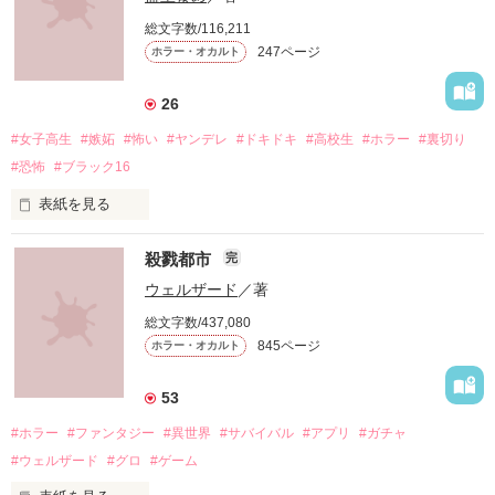
総文字数/116,211
247ページ
ホラー・オカルト
26
#女子高生
#嫉妬
#怖い
#ヤンデレ
#ドキドキ
#高校生
#ホラー
#裏切り
#恐怖
#ブラック16
表紙を見る
殺戮都市
完
ウェルザード
／著
総文字数/437,080
「お願い、正気に戻って！」

845ページ
ホラー・オカルト
「ずっと一緒にいてあげる。

53
地獄で恋を、やり直そうね……」

#ホラー
#ファンタジー
#異世界
#サバイバル
#アプリ
#ガチャ
#ウェルザード
#グロ
#ゲーム