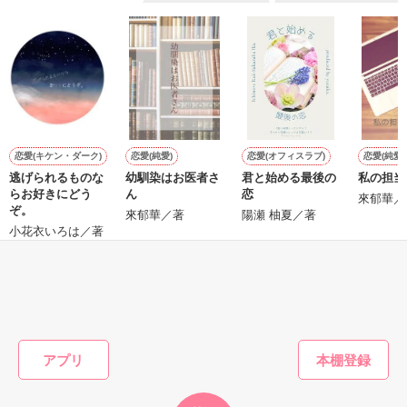
ただ、

作品を読む
それだけだった

☆★完結しました☆★

恋愛(キケン・ダーク)
恋愛(純愛)
恋愛(オフィスラブ)
恋愛(純愛)
逃げられるものな
幼馴染はお医者さ
君と始める最後の
私の担当
本編

らお好きにどう
ん
恋
2011.10.01～2011.10.13

來郁華／
ぞ。
來郁華／著
陽瀬 柚夏／著
小花衣いろは／著
番外編

2011.10.15

もっと見る
かんたん検索の条件を変える
☆★Special　Thanks☆★

blanket様、Nanoha様、みき様

レビューありがとうございました！
アプリ