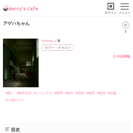
ログイン
メニュー
アゲハちゃん
7
Kimimilu.
／著
ホラー・オカルト
作品情報
#呪い
#都市伝説
#ゾッとする
#復讐
#怨念
#恐怖
#幽霊
#怪談
#短編
#人間ホラー
目次