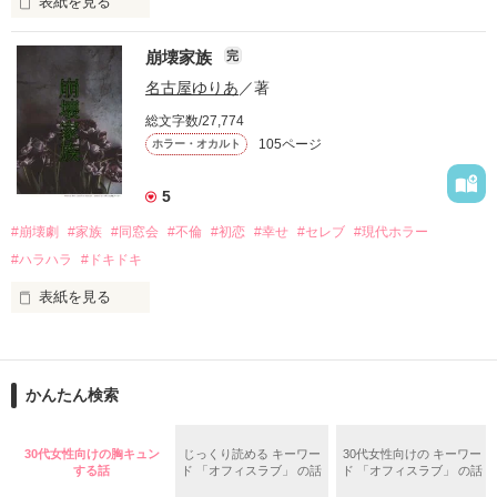
自分勝手な女子高生たちの

表紙を見る
円形の都市で、生きる為に人を殺す。

恋と友情、そして……

崩壊家族
完
バケモノを生んで、殺して、殺される物語。

名古屋ゆりあ
／著
定められたシステムに抗う事が出来ずに、流されるままに。

総文字数/27,774
105ページ
ホラー・オカルト
殺し殺され、命の灯が完全に消えるまで。

5
#崩壊劇
#家族
#同窓会
#不倫
#初恋
#幸せ
#セレブ
#現代ホラー
高い壁に阻まれ、出る事が出来ない街。

2015.12.27.完結公開

#ハラハラ
#ドキドキ
現れる獣のような怪物。

表紙を見る
私は、

俺達は、生きる為に人を殺す。

作品を読む
かんたん検索
どこで道を間違えてしまったのだろう？

ガチャで自分を強くする。

30代女性向けの胸キュン
じっくり読める キーワー
30代女性向けの キーワー
“幸せになりたい”

する話
ド 「オフィスラブ」 の話
ド 「オフィスラブ」 の話