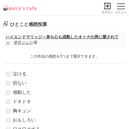
ログイン
メニュー
ひとこと感想投票
ハイエンドマリッジ～身も心も成熟したオトナの男に愛されて
～
伊月ジュイ
/著
この作品の感想を3つまで選択できます。
泣ける
切ない
感動した
ドキドキ
胸キュン
おもしろい